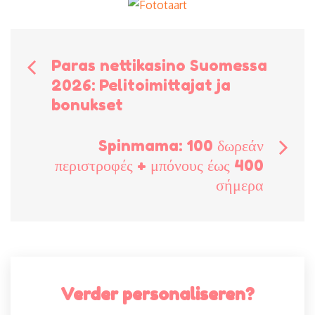
Bericht
Paras nettikasino Suomessa
2026: Pelitoimittajat ja
navigatie
bonukset
Spinmama: 100 δωρεάν
περιστροφές + μπόνους έως 400
σήμερα
Verder personaliseren?