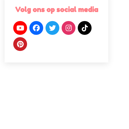
Volg ons op social media