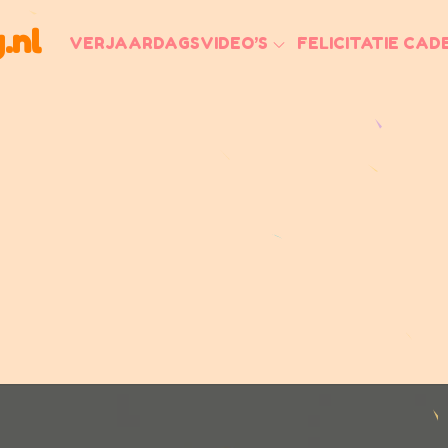
.nl
VERJAARDAGSVIDEO’S
FELICITATIE CAD