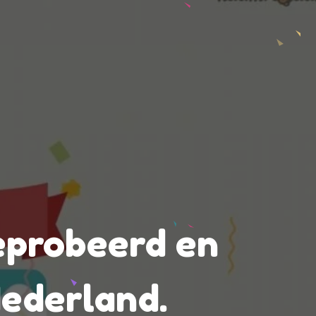
geprobeerd en
Nederland.