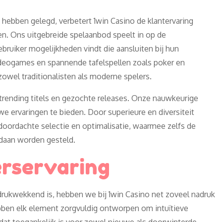
e hebben gelegd, verbetert 1win Casino de klantervaring
len. Ons uitgebreide spelaanbod speelt in op de
bruiker mogelijkheden vindt die aansluiten bij hun
ideogames en spannende tafelspellen zoals poker en
owel traditionalisten als moderne spelers.
trending titels en gezochte releases. Onze nauwkeurige
we ervaringen te bieden. Door superieure en diversiteit
 doordachte selectie en optimalisatie, waarmee zelfs de
ldaan worden gesteld.
erservaring
drukwekkend is, hebben we bij 1win Casino net zoveel nadruk
bben elk element zorgvuldig ontworpen om intuïtieve
dat toegankelijk is voor zowel nieuwe als doorwinterde