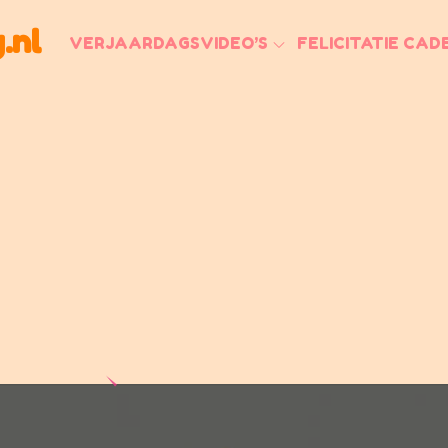
.nl
VERJAARDAGSVIDEO’S
FELICITATIE CAD