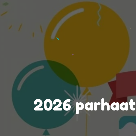
2026 parhaat 