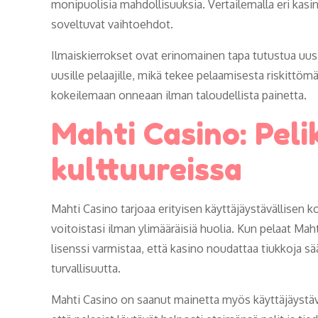
monipuolisia mahdollisuuksia. Vertailemalla eri kasino
soveltuvat vaihtoehdot.
Ilmaiskierrokset ovat erinomainen tapa tutustua uusi
uusille pelaajille, mikä tekee pelaamisesta riskittö
kokeilemaan onneaan ilman taloudellista painetta.
Mahti Casino: Peli
kulttuureissa
Mahti Casino tarjoaa erityisen käyttäjäystävällisen 
voitoistasi ilman ylimääräisiä huolia. Kun pelaat Mah
lisenssi varmistaa, että kasino noudattaa tiukkoja sää
turvallisuutta.
Mahti Casino on saanut mainetta myös käyttäjäystävä