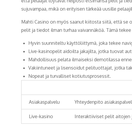
että pelaajat löytävät helposti etsimänsä pelit ja t
sujuvampaa, mikä on erityisen tärkeää uusille pelaajil
Mahti Casino on myös saanut kiitosta siitä, että se 
pelit ja tiedot ilman turhaa vaivannäköä. Tämä tekee p
Hyvin suunniteltu käyttöliittymä, joka tekee navi
Live-kasinopelit aidoilta jakajilta, jotka tuovat
Mahdollisuus pelata ilmaiseksi demotilassa enne
Vakiintuneet ja lisensoidut pelituottajat, jotka ta
Nopeat ja turvalliset kotiutusprosessit.
Ominaisuus
Yksityiskohta
Asiakaspalvelu
Yhteydenpito asiakaspalve
Live-kasino
Interaktiiviset pelit aitojen