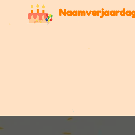
Skip
Naamverjaardag
to
content