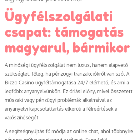
Ügyfélszolgálati
csapat: támogatás
magyarul, bármikor
A minőségi ügyfélszolgálat nem luxus, hanem alapvető
szükséglet, főleg, ha pénzügyi tranzakciókról van szó. A
Bizzo Casino ügyféltámogatása 24/7 elérhető, és ami a
legfőbb: anyanyelvünkön. Ez óriási előny, mivel összetett
műszaki vagy pénzügyi problémák alkalmával az
anyanyelvi kapcsolattartás elkerüli a félreértések a
valószínűségét.
A segítségnyújtás fő módja az online chat, ahol többnyire
pár perc múlva megkapod a választ. Ezen felül