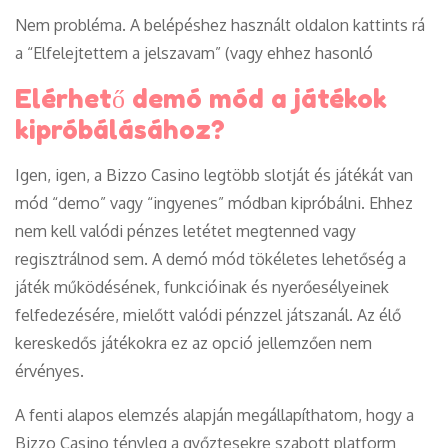
Nem probléma. A belépéshez használt oldalon kattints rá
a “Elfelejtettem a jelszavam” (vagy ehhez hasonló
Elérhető demó mód a játékok
kipróbálásához?
Igen, igen, a Bizzo Casino legtöbb slotját és játékát van
mód “demo” vagy “ingyenes” módban kipróbálni. Ehhez
nem kell valódi pénzes letétet megtenned vagy
regisztrálnod sem. A demó mód tökéletes lehetőség a
játék működésének, funkcióinak és nyerőesélyeinek
felfedezésére, mielőtt valódi pénzzel játszanál. Az élő
kereskedős játékokra ez az opció jellemzően nem
érvényes.
A fenti alapos elemzés alapján megállapíthatom, hogy a
Bizzo Casino tényleg a győztesekre szabott platform