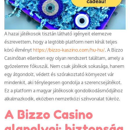
A hazai játékosok tisztán látható igényeit elemezve
észrevettem, hogy a legtöbb platform nem kínál teljes
körű élményt
https://bizzo-kaszino.com/hu-hu/
. A Bizzo
Casinóban ellenben egy olyan rendszert találtam, amely a
győzelemre fókuszál. Nem csak játékok sokasága, hanem
egy átgondolt, védett és szórakoztató környezet vár
mindenkit, aki ténylegesen gondolja a szerencsejátékot.
Ez a platform a magyar játékosok gondolkodásmódjához
alkalmazkodik, eközben nemzetközi színvonalat tükröz.
A Bizzo Casino
alapelvei: biztonság