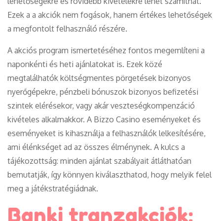
lehetőségekre és rövidebb kivételekre lehet számíthat.
Ezek a a akciók nem fogások, hanem értékes lehetőségek
a megfontolt felhasználó részére.
A akciós program ismertetéséhez fontos megemlíteni a
naponkénti és heti ajánlatokat is. Ezek közé
megtalálhatók költségmentes pörgetések bizonyos
nyerőgépekre, pénzbeli bónuszok bizonyos befizetési
szintek elérésekor, vagy akár veszteségkompenzáció
kivételes alkalmakkor. A Bizzo Casino eseményeket és
eseményeket is kihasználja a felhasználók lelkesítésére,
ami élénkséget ad az összes élménynek. A kulcs a
tájékozottság: minden ajánlat szabályait átláthatóan
bemutatják, így könnyen kiválaszthatod, hogy melyik felel
meg a játékstratégiádnak.
Banki tranzakciók: