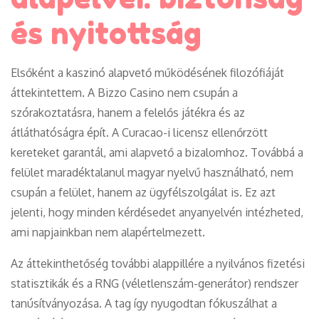
és nyitottság
Elsőként a kaszinó alapvető működésének filozófiáját
áttekintettem. A Bizzo Casino nem csupán a
szórakoztatásra, hanem a felelős játékra és az
átláthatóságra épít. A Curacao-i licensz ellenőrzött
kereteket garantál, ami alapvető a bizalomhoz. Továbbá a
felület maradéktalanul magyar nyelvű használható, nem
csupán a felület, hanem az ügyfélszolgálat is. Ez azt
jelenti, hogy minden kérdésedet anyanyelvén intézheted,
ami napjainkban nem alapértelmezett.
Az áttekinthetőség további alappillére a nyilvános fizetési
statisztikák és a RNG (véletlenszám-generátor) rendszer
tanúsítványozása. A tag így nyugodtan fókuszálhat a