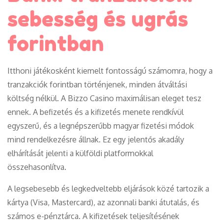
sebesség és ugrás
forintban
Itthoni játékosként kiemelt fontosságú számomra, hogy a
tranzakciók forintban történjenek, minden átváltási
költség nélkül. A Bizzo Casino maximálisan eleget tesz
ennek. A befizetés és a kifizetés menete rendkívül
egyszerű, és a legnépszerűbb magyar fizetési módok
mind rendelkezésre állnak. Ez egy jelentős akadály
elhárítását jelenti a külföldi platformokkal
összehasonlítva.
A legsebesebb és legkedveltebb eljárások közé tartozik a
kártya (Visa, Mastercard), az azonnali banki átutalás, és
számos e-pénztárca. A kifizetések teljesítésének