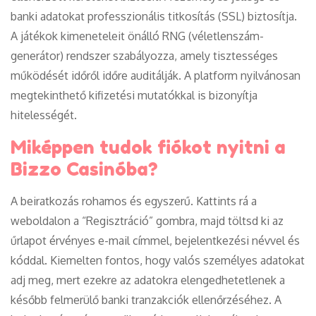
banki adatokat professzionális titkosítás (SSL) biztosítja.
A játékok kimeneteleit önálló RNG (véletlenszám-
generátor) rendszer szabályozza, amely tisztességes
működését időről időre auditálják. A platform nyilvánosan
megtekinthető kifizetési mutatókkal is bizonyítja
hitelességét.
Miképpen tudok fiókot nyitni a
Bizzo Casinóba?
A beiratkozás rohamos és egyszerű. Kattints rá a
weboldalon a “Regisztráció” gombra, majd töltsd ki az
űrlapot érvényes e-mail címmel, bejelentkezési névvel és
kóddal. Kiemelten fontos, hogy valós személyes adatokat
adj meg, mert ezekre az adatokra elengedhetetlenek a
később felmerülő banki tranzakciók ellenőrzéséhez. A