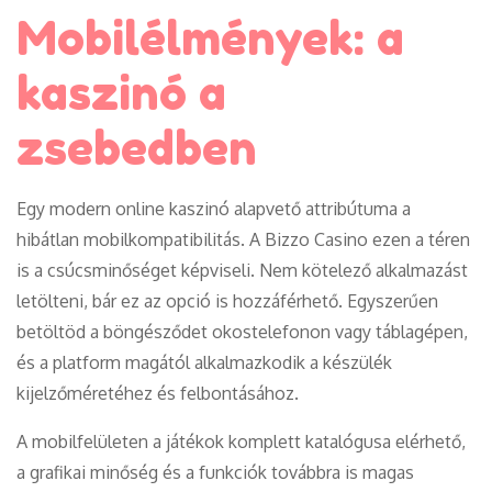
Mobilélmények: a
kaszinó a
zsebedben
Egy modern online kaszinó alapvető attribútuma a
hibátlan mobilkompatibilitás. A Bizzo Casino ezen a téren
is a csúcsminőséget képviseli. Nem kötelező alkalmazást
letölteni, bár ez az opció is hozzáférhető. Egyszerűen
betöltöd a böngésződet okostelefonon vagy táblagépen,
és a platform magától alkalmazkodik a készülék
kijelzőméretéhez és felbontásához.
A mobilfelületen a játékok komplett katalógusa elérhető,
a grafikai minőség és a funkciók továbbra is magas