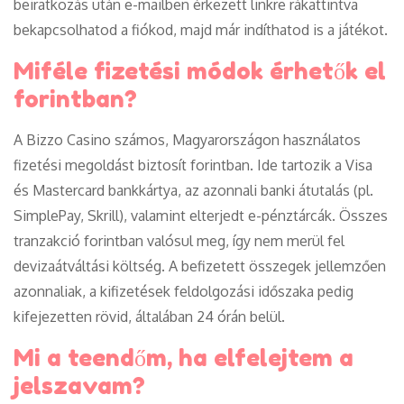
beiratkozás után e-mailben érkezett linkre rákattintva
bekapcsolhatod a fiókod, majd már indíthatod is a játékot.
Miféle fizetési módok érhetők el
forintban?
A Bizzo Casino számos, Magyarországon használatos
fizetési megoldást biztosít forintban. Ide tartozik a Visa
és Mastercard bankkártya, az azonnali banki átutalás (pl.
SimplePay, Skrill), valamint elterjedt e-pénztárcák. Összes
tranzakció forintban valósul meg, így nem merül fel
devizaátváltási költség. A befizetett összegek jellemzően
azonnaliak, a kifizetések feldolgozási időszaka pedig
kifejezetten rövid, általában 24 órán belül.
Mi a teendőm, ha elfelejtem a
jelszavam?