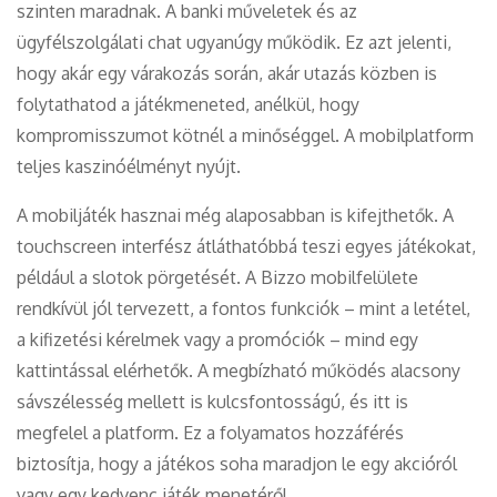
szinten maradnak. A banki műveletek és az
ügyfélszolgálati chat ugyanúgy működik. Ez azt jelenti,
hogy akár egy várakozás során, akár utazás közben is
folytathatod a játékmeneted, anélkül, hogy
kompromisszumot kötnél a minőséggel. A mobilplatform
teljes kaszinóélményt nyújt.
A mobiljáték hasznai még alaposabban is kifejthetők. A
touchscreen interfész átláthatóbbá teszi egyes játékokat,
például a slotok pörgetését. A Bizzo mobilfelülete
rendkívül jól tervezett, a fontos funkciók – mint a letétel,
a kifizetési kérelmek vagy a promóciók – mind egy
kattintással elérhetők. A megbízható működés alacsony
sávszélesség mellett is kulcsfontosságú, és itt is
megfelel a platform. Ez a folyamatos hozzáférés
biztosítja, hogy a játékos soha maradjon le egy akcióról
vagy egy kedvenc játék menetéről.