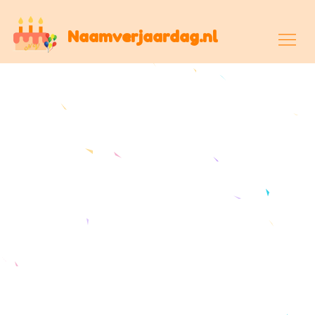
Skip
to
Naamverjaardag.nl
content