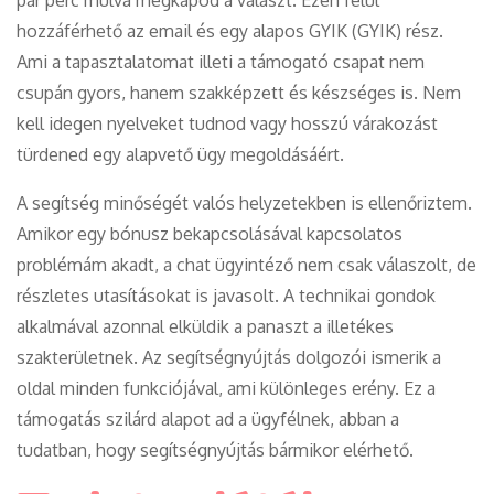
hozzáférhető az email és egy alapos GYIK (GYIK) rész.
Ami a tapasztalatomat illeti a támogató csapat nem
csupán gyors, hanem szakképzett és készséges is. Nem
kell idegen nyelveket tudnod vagy hosszú várakozást
türdened egy alapvető ügy megoldásáért.
A segítség minőségét valós helyzetekben is ellenőriztem.
Amikor egy bónusz bekapcsolásával kapcsolatos
problémám akadt, a chat ügyintéző nem csak válaszolt, de
részletes utasításokat is javasolt. A technikai gondok
alkalmával azonnal elküldik a panaszt a illetékes
szakterületnek. Az segítségnyújtás dolgozói ismerik a
oldal minden funkciójával, ami különleges erény. Ez a
támogatás szilárd alapot ad a ügyfélnek, abban a
tudatban, hogy segítségnyújtás bármikor elérhető.