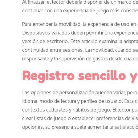
Al finalizar, el lector debería disponer de un marco d
continuar con una experiencia de juego más conscien
Para entender la movilidad, la experiencia de uso en
Dispositivos variados deben permitir una experiencia
versión de escritorio. Este artículo examina la adapt
continuidad entre sesiones. La movilidad, cuando s
responsable y la supervisión de gastos desde cualqui
Registro sencillo 
Las opciones de personalización pueden variar, pero
idioma, modo de lectura y perfiles de usuario. Esta c
contextos culturales y hábitos de juego. El lector pue
crear listas de juego o establecer preferencias de v
opciones, su presencia suele aumentar la satisfacció