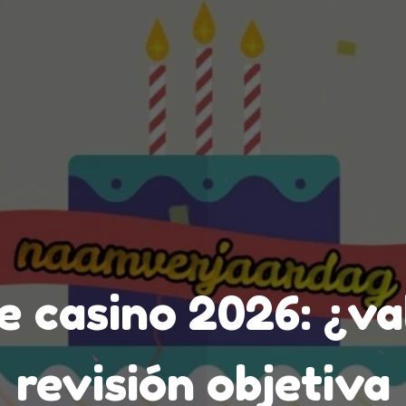
 casino 2026: ¿va
revisión objetiva