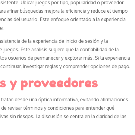
sistente. Ubicar juegos por tipo, popularidad o proveedor
s para afinar búsquedas mejora la eficiencia y reduce el tiempo
encias del usuario. Este enfoque orientado a la experiencia
ma.
nsistencia de la experiencia de inicio de sesión y la
 juegos. Este análisis sugiere que la confiabilidad de la
 los usuarios de permanecer y explorar más. Si la experiencia
 a continuar, investigar reglas y comprender opciones de pago.
os y proveedores
tratan desde una óptica informativa, evitando afirmaciones
d de revisar términos y condiciones para entender qué
as sin riesgos. La discusión se centra en la claridad de las