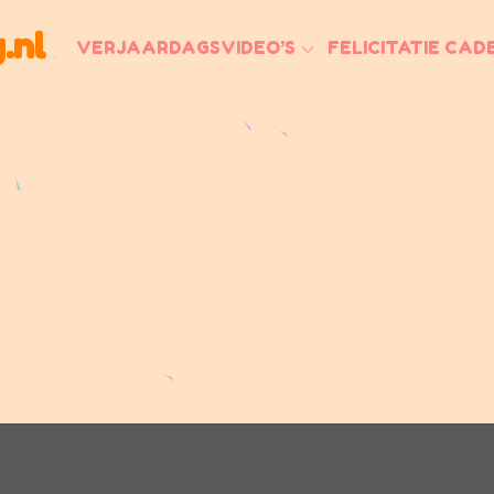
.nl
VERJAARDAGSVIDEO’S
FELICITATIE CAD