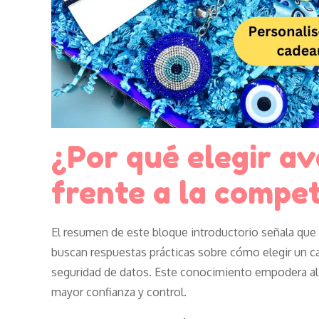
¿Por qué elegir a
frente a la compe
El resumen de este bloque introductorio señala que l
buscan respuestas prácticas sobre cómo elegir un c
seguridad de datos. Este conocimiento empodera al 
mayor confianza y control.