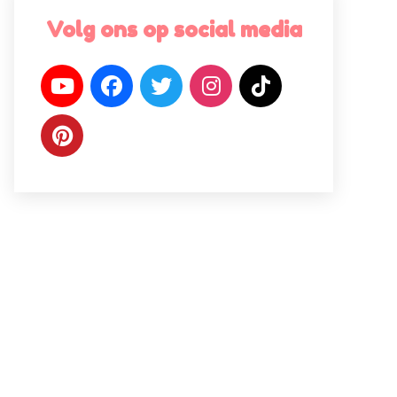
Volg ons op social media