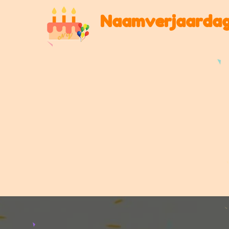
Skip
Naamverjaardag
to
content