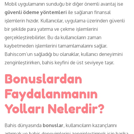
Mobil uygulamanın sunduğu bir diğer önemli avantaj ise
güvenli ödeme yöntemleri
ile sağlanan finansal
işlemlerin hızıdır. Kullanıcılar, uygulama üzerinden güvenli
bir şekilde para yatırma ve çekme işlemlerini
gerçekleştirebilirler. Bu da kullanıcıların zaman
kaybetmeden işlemlerini tamamlamalarını sağlar.
Bahiscom’un sağladığı bu olanaklar, kullanıcı deneyimini
zenginleştirirken, bahis keyfini de üst seviyeye taşır.
Bonuslardan
Faydalanmanın
Yolları Nelerdir?
Bahis dünyasında
bonuslar
, kullanıcıların kazançlarını
artırmak ve bahis deneyimlerini zenginleştirmek için harika