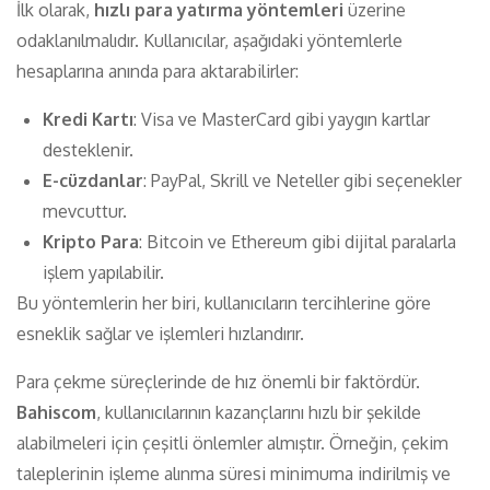
İlk olarak,
hızlı para yatırma yöntemleri
üzerine
odaklanılmalıdır. Kullanıcılar, aşağıdaki yöntemlerle
hesaplarına anında para aktarabilirler:
Kredi Kartı
: Visa ve MasterCard gibi yaygın kartlar
desteklenir.
E-cüzdanlar
: PayPal, Skrill ve Neteller gibi seçenekler
mevcuttur.
Kripto Para
: Bitcoin ve Ethereum gibi dijital paralarla
işlem yapılabilir.
Bu yöntemlerin her biri, kullanıcıların tercihlerine göre
esneklik sağlar ve işlemleri hızlandırır.
Para çekme süreçlerinde de hız önemli bir faktördür.
Bahiscom
, kullanıcılarının kazançlarını hızlı bir şekilde
alabilmeleri için çeşitli önlemler almıştır. Örneğin, çekim
taleplerinin işleme alınma süresi minimuma indirilmiş ve