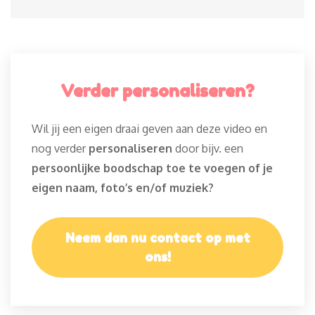
Verder personaliseren?
Wil jij een eigen draai geven aan deze video en
nog verder
personaliseren
door bijv. een
persoonlijke boodschap toe te voegen of je
eigen naam, foto’s en/of muziek?
Neem dan nu contact op met
ons!