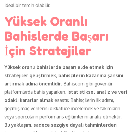
ideal bir tercih olabilir.
Yüksek Oranlı
Bahislerde Başarı
İçin Stratejiler
Yüksek oranlı bahislerde başarı elde etmek için
stratejiler geliştirmek, bahisçilerin kazanma şansını
artırmak adına önemlidir.
Bahiscom gibi güvenilir
platformlarda bahis yaparken,
istatistiksel analiz ve veri
odaklı kararlar almak
esastır. Bahisçilerin ilk adımı,
geçmiş maç verilerini dikkatlice incelemek ve takımların
veya sporcuların performans eğilimlerini analiz etmektir.
Bu yaklaşım, sadece sezgiye dayalı tahminlerden