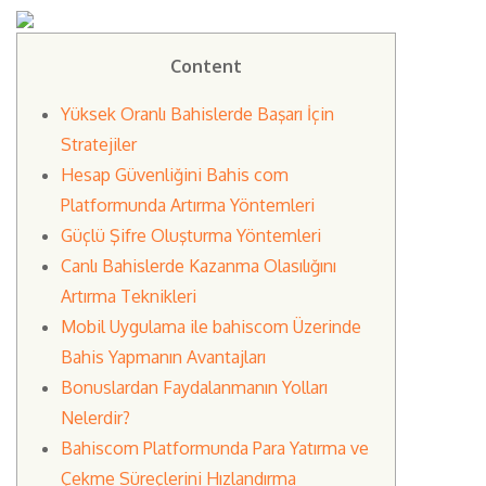
Content
Yüksek Oranlı Bahislerde Başarı İçin
Stratejiler
Hesap Güvenliğini Bahis com
Platformunda Artırma Yöntemleri
Güçlü Şifre Oluşturma Yöntemleri
Canlı Bahislerde Kazanma Olasılığını
Artırma Teknikleri
Mobil Uygulama ile bahiscom Üzerinde
Bahis Yapmanın Avantajları
Bonuslardan Faydalanmanın Yolları
Nelerdir?
Bahiscom Platformunda Para Yatırma ve
Çekme Süreçlerini Hızlandırma