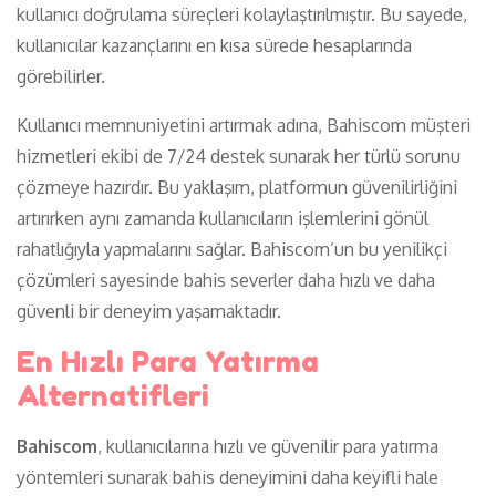
kullanıcı doğrulama süreçleri kolaylaştırılmıştır. Bu sayede,
kullanıcılar kazançlarını en kısa sürede hesaplarında
görebilirler.
Kullanıcı memnuniyetini artırmak adına, Bahiscom müşteri
hizmetleri ekibi de 7/24 destek sunarak her türlü sorunu
çözmeye hazırdır. Bu yaklaşım, platformun güvenilirliğini
artırırken aynı zamanda kullanıcıların işlemlerini gönül
rahatlığıyla yapmalarını sağlar. Bahiscom’un bu yenilikçi
çözümleri sayesinde bahis severler daha hızlı ve daha
güvenli bir deneyim yaşamaktadır.
En Hızlı Para Yatırma
Alternatifleri
Bahiscom
, kullanıcılarına hızlı ve güvenilir para yatırma
yöntemleri sunarak bahis deneyimini daha keyifli hale