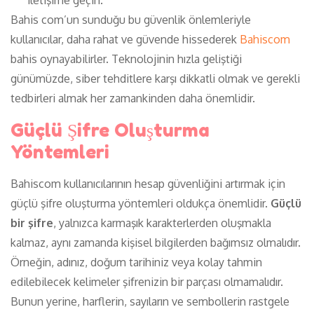
iletişime geçin.
Bahis com’un sunduğu bu güvenlik önlemleriyle
kullanıcılar, daha rahat ve güvende hissederek
Bahiscom
bahis oynayabilirler. Teknolojinin hızla geliştiği
günümüzde, siber tehditlere karşı dikkatli olmak ve gerekli
tedbirleri almak her zamankinden daha önemlidir.
Güçlü Şifre Oluşturma
Yöntemleri
Bahiscom kullanıcılarının hesap güvenliğini artırmak için
güçlü şifre oluşturma yöntemleri oldukça önemlidir.
Güçlü
bir şifre
, yalnızca karmaşık karakterlerden oluşmakla
kalmaz, aynı zamanda kişisel bilgilerden bağımsız olmalıdır.
Örneğin, adınız, doğum tarihiniz veya kolay tahmin
edilebilecek kelimeler şifrenizin bir parçası olmamalıdır.
Bunun yerine, harflerin, sayıların ve sembollerin rastgele