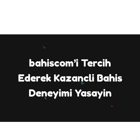
bahiscom’i Tercih
Ederek Kazancli Bahis
Deneyimi Yasayin