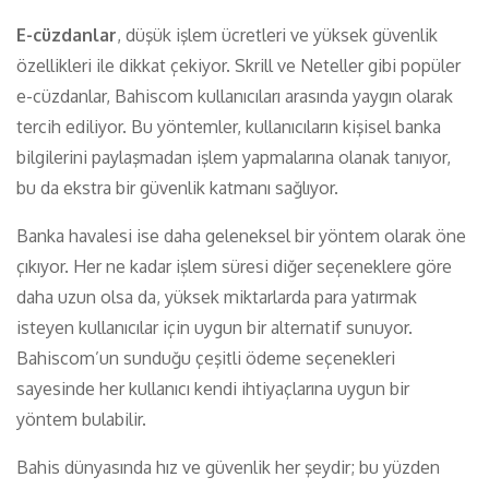
E-cüzdanlar
, düşük işlem ücretleri ve yüksek güvenlik
özellikleri ile dikkat çekiyor. Skrill ve Neteller gibi popüler
e-cüzdanlar, Bahiscom kullanıcıları arasında yaygın olarak
tercih ediliyor. Bu yöntemler, kullanıcıların kişisel banka
bilgilerini paylaşmadan işlem yapmalarına olanak tanıyor,
bu da ekstra bir güvenlik katmanı sağlıyor.
Banka havalesi ise daha geleneksel bir yöntem olarak öne
çıkıyor. Her ne kadar işlem süresi diğer seçeneklere göre
daha uzun olsa da, yüksek miktarlarda para yatırmak
isteyen kullanıcılar için uygun bir alternatif sunuyor.
Bahiscom’un sunduğu çeşitli ödeme seçenekleri
sayesinde her kullanıcı kendi ihtiyaçlarına uygun bir
yöntem bulabilir.
Bahis dünyasında hız ve güvenlik her şeydir; bu yüzden