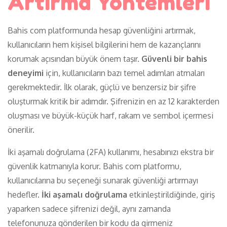
Artırma Yöntemleri
Bahis com platformunda hesap güvenliğini artırmak,
kullanıcıların hem kişisel bilgilerini hem de kazançlarını
korumak açısından büyük önem taşır.
Güvenli bir bahis
deneyimi
için, kullanıcıların bazı temel adımları atmaları
gerekmektedir. İlk olarak, güçlü ve benzersiz bir şifre
oluşturmak kritik bir adımdır. Şifrenizin en az 12 karakterden
oluşması ve büyük-küçük harf, rakam ve sembol içermesi
önerilir.
İki aşamalı doğrulama (2FA) kullanımı, hesabınızı ekstra bir
güvenlik katmanıyla korur. Bahis com platformu,
kullanıcılarına bu seçeneği sunarak güvenliği artırmayı
hedefler.
İki aşamalı doğrulama
etkinleştirildiğinde, giriş
yaparken sadece şifrenizi değil, aynı zamanda
telefonunuza gönderilen bir kodu da girmeniz