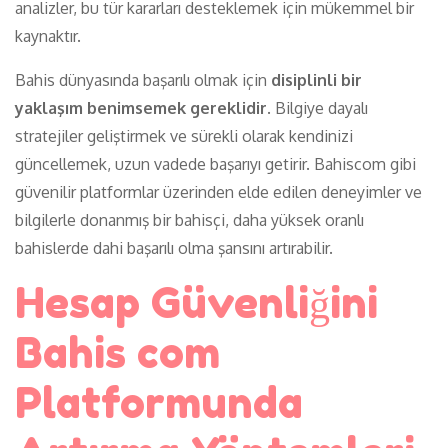
analizler, bu tür kararları desteklemek için mükemmel bir
kaynaktır.
Bahis dünyasında başarılı olmak için
disiplinli bir
yaklaşım benimsemek gereklidir
. Bilgiye dayalı
stratejiler geliştirmek ve sürekli olarak kendinizi
güncellemek, uzun vadede başarıyı getirir. Bahiscom gibi
güvenilir platformlar üzerinden elde edilen deneyimler ve
bilgilerle donanmış bir bahisçi, daha yüksek oranlı
bahislerde dahi başarılı olma şansını artırabilir.
Hesap Güvenliğini
Bahis com
Platformunda