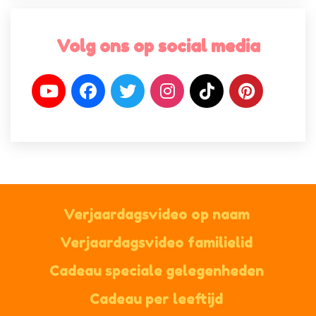
Volg ons op social media
Verjaardagsvideo op naam
Verjaardagsvideo familielid
Cadeau speciale gelegenheden
Cadeau per leeftijd