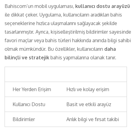
Bahiscom’un mobil uygulaması,
kullanıcı dostu arayüzü
ile dikkat çeker. Uygulama, kullanıcıların aradıkları bahis
seçeneklerine hızlıca ulaşmalarını sağlayacak şekilde
tasarlanmıştır. Ayrıca, kişiselleştirilmiş bildirimler sayesinde
favori maçlar veya bahis türleri hakkında anında bilgi sahibi
olmak mümkündür. Bu özellikler, kullanıcıların
daha
bilinçli ve stratejik
bahis yapmalarına olanak tanır.
Özellik
Avantajlar
Her Yerden Erişim
Hızlı ve kolay erişim
Kullanıcı Dostu
Basit ve etkili arayüz
Bildirimler
Anlık bilgi ve fırsat takibi