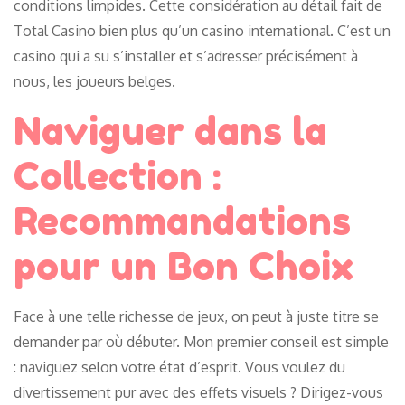
conditions limpides. Cette considération au détail fait de
Total Casino bien plus qu’un casino international. C’est un
casino qui a su s’installer et s’adresser précisément à
nous, les joueurs belges.
Naviguer dans la
Collection :
Recommandations
pour un Bon Choix
Face à une telle richesse de jeux, on peut à juste titre se
demander par où débuter. Mon premier conseil est simple
: naviguez selon votre état d’esprit. Vous voulez du
divertissement pur avec des effets visuels ? Dirigez-vous