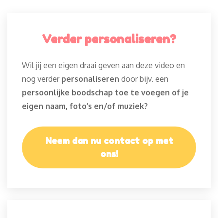
Verder personaliseren?
Wil jij een eigen draai geven aan deze video en
nog verder
personaliseren
door bijv. een
persoonlijke boodschap toe te voegen of je
eigen naam, foto’s en/of muziek?
Neem dan nu contact op met
ons!