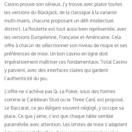
Casino prouve son sérieux. J’y trouve avec plaisir toutes
les versions du Blackjack, de la classique à la variante
multi-mains, chacune proposant un défi intellectuel
distinct. La Roulette est tout aussi bien représentée, avec
les versions Européenne, Française et Américaine. Cela
offre à chacun de sélectionner son niveau de risque et ses
préférences de mise. Un bon casino en ligne doit
impérativement maîtriser ces fondamentaux. Total Casino
y parvient, avec des interfaces claires qui gardent
l’authenticité du jeu.
L’offre ne s’achève pas là. Le Poker, sous des formes
comme le Caribbean Stud ou le Three Card, est proposé.
Le Baccarat, ce jeu élégant souvent négligé, y occupe sa
place. Ce que j’aime, c’est que chaque table semble
paramétrée avec attention. Les limites de mise s’adaptent