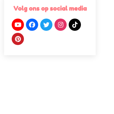
Volg ons op social media