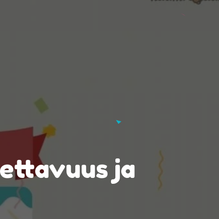
tettavuus ja