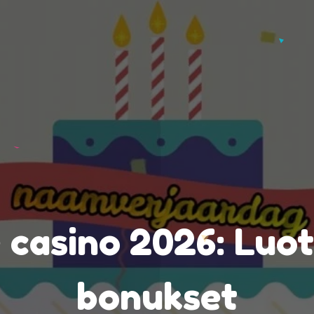
 casino 2026: Luo
bonukset