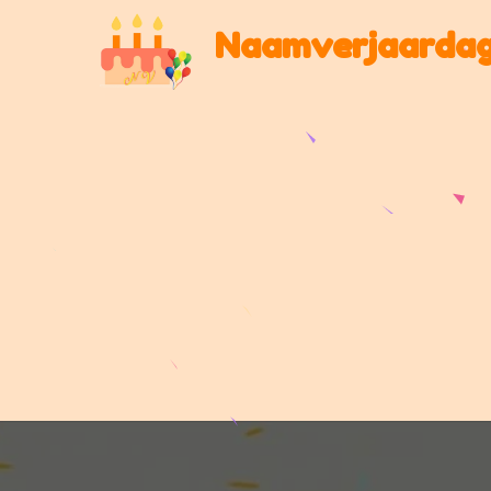
Skip
Naamverjaardag
to
content