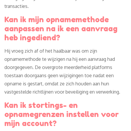
transacties.
Kan ik mijn opnamemethode
aanpassen na ik een aanvraag
heb ingediend?
Hij vroeg zich af of het haalbaar was om zijn
opnamemethode te wijzigen na hij een aanvraag had
doorgegeven. De overgrote meerderheid platforms
toestaan doorgaans geen wijzigingen toe nadat een
opname is gestart, omdat ze zich houden aan hun
vastgestelde richtlijnen voor beveiliging en verwerking.
Kan ik stortings- en
opnamegrenzen instellen voor
mijn account?