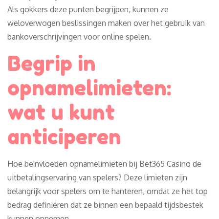
Als gokkers deze punten begrijpen, kunnen ze
weloverwogen beslissingen maken over het gebruik van
bankoverschrijvingen voor online spelen.
Begrip in
opnamelimieten:
wat u kunt
anticiperen
Hoe beïnvloeden opnamelimieten bij Bet365 Casino de
uitbetalingservaring van spelers? Deze limieten zijn
belangrijk voor spelers om te hanteren, omdat ze het top
bedrag definiëren dat ze binnen een bepaald tijdsbestek
kunnen opnemen.