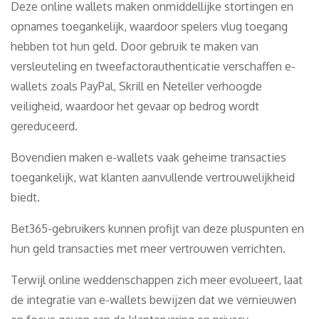
Deze online wallets maken onmiddellijke stortingen en
opnames toegankelijk, waardoor spelers vlug toegang
hebben tot hun geld. Door gebruik te maken van
versleuteling en tweefactorauthenticatie verschaffen e-
wallets zoals PayPal, Skrill en Neteller verhoogde
veiligheid, waardoor het gevaar op bedrog wordt
gereduceerd.
Bovendien maken e-wallets vaak geheime transacties
toegankelijk, wat klanten aanvullende vertrouwelijkheid
biedt.
Bet365-gebruikers kunnen profijt van deze pluspunten en
hun geld transacties met meer vertrouwen verrichten.
Terwijl online weddenschappen zich meer evolueert, laat
de integratie van e-wallets bewijzen dat we vernieuwen