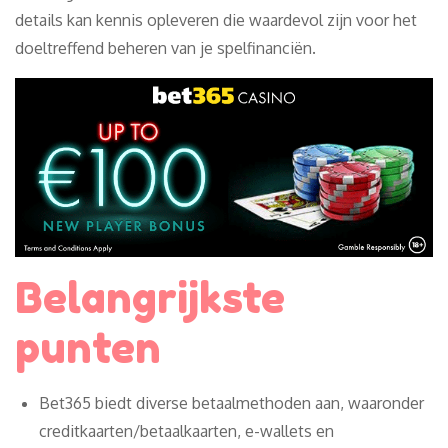
details kan kennis opleveren die waardevol zijn voor het
doeltreffend beheren van je spelfinanciën.
Belangrijkste
punten
Bet365 biedt diverse betaalmethoden aan, waaronder
creditkaarten/betaalkaarten, e-wallets en