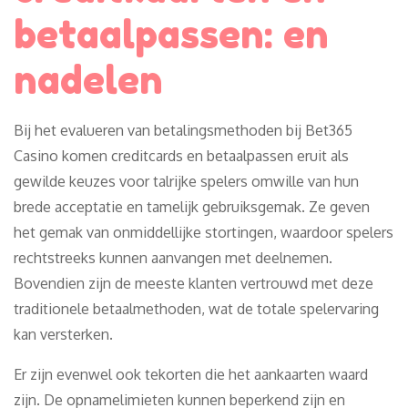
betaalpassen: en
nadelen
Bij het evalueren van betalingsmethoden bij Bet365
Casino komen creditcards en betaalpassen eruit als
gewilde keuzes voor talrijke spelers omwille van hun
brede acceptatie en tamelijk gebruiksgemak. Ze geven
het gemak van onmiddellijke stortingen, waardoor spelers
rechtstreeks kunnen aanvangen met deelnemen.
Bovendien zijn de meeste klanten vertrouwd met deze
traditionele betaalmethoden, wat de totale spelervaring
kan versterken.
Er zijn evenwel ook tekorten die het aankaarten waard
zijn. De opnamelimieten kunnen beperkend zijn en