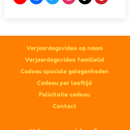
Verjaardagsvideo op naam
Verjaardagsvideo familielid
Cadeau speciale gelegenheden
Cadeau per leeftijd
Felicitatie cadeau
Contact