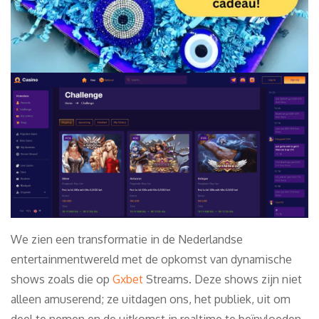
We zien een transformatie in de Nederlandse
entertainmentwereld met de opkomst van dynamische
shows zoals die op
Gxbet
Streams. Deze shows zijn niet
alleen amuserend; ze uitdagen ons, het publiek, uit om
deel te nemen en de uitkomst in realtime te beïnvloeden.