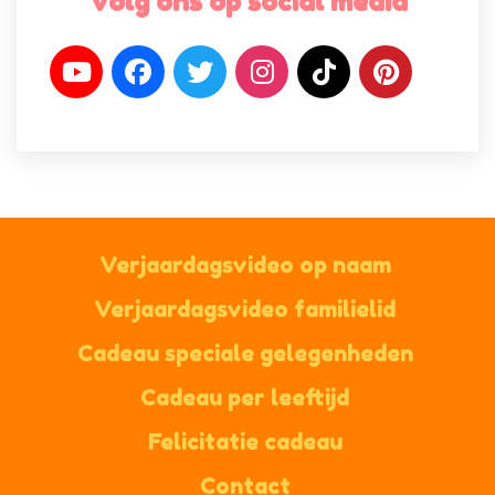
Volg ons op social media
Verjaardagsvideo op naam
Verjaardagsvideo familielid
Cadeau speciale gelegenheden
Cadeau per leeftijd
Felicitatie cadeau
Contact