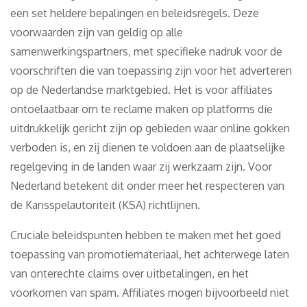
een set heldere bepalingen en beleidsregels. Deze
voorwaarden zijn van geldig op alle
samenwerkingspartners, met specifieke nadruk voor de
voorschriften die van toepassing zijn voor het adverteren
op de Nederlandse marktgebied. Het is voor affiliates
ontoelaatbaar om te reclame maken op platforms die
uitdrukkelijk gericht zijn op gebieden waar online gokken
verboden is, en zij dienen te voldoen aan de plaatselijke
regelgeving in de landen waar zij werkzaam zijn. Voor
Nederland betekent dit onder meer het respecteren van
de Kansspelautoriteit (KSA) richtlijnen.
Cruciale beleidspunten hebben te maken met het goed
toepassing van promotiemateriaal, het achterwege laten
van onterechte claims over uitbetalingen, en het
voorkomen van spam. Affiliates mogen bijvoorbeeld niet