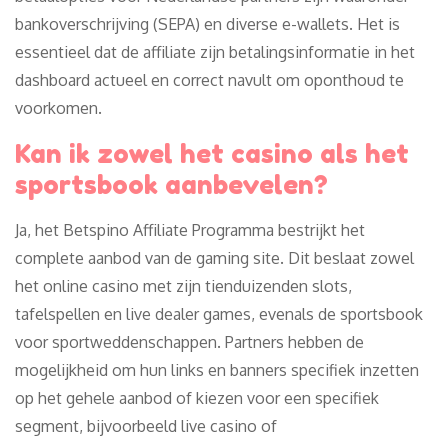
bankoverschrijving (SEPA) en diverse e-wallets. Het is
essentieel dat de affiliate zijn betalingsinformatie in het
dashboard actueel en correct navult om oponthoud te
voorkomen.
Kan ik zowel het casino als het
sportsbook aanbevelen?
Ja, het Betspino Affiliate Programma bestrijkt het
complete aanbod van de gaming site. Dit beslaat zowel
het online casino met zijn tienduizenden slots,
tafelspellen en live dealer games, evenals de sportsbook
voor sportweddenschappen. Partners hebben de
mogelijkheid om hun links en banners specifiek inzetten
op het gehele aanbod of kiezen voor een specifiek
segment, bijvoorbeeld live casino of