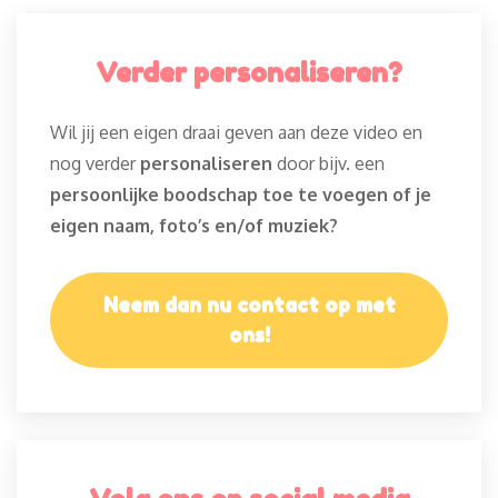
Verder personaliseren?
Wil jij een eigen draai geven aan deze video en
nog verder
personaliseren
door bijv. een
persoonlijke boodschap toe te voegen of je
eigen naam, foto’s en/of muziek?
Neem dan nu contact op met
ons!