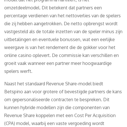
omzetdeelmodel. Dit betekent dat partners een
percentage verdienen van het nettoverlies van de spelers
die zij hebben aangetrokken. De netto opbrengst wordt
vastgesteld als de totale inzetten van de speler minus zijn
uitbetalingen en eventuele bonussen, wat een eerlijke
weergave is van het rendement die de gokker voor het
online casino oplevert. De commissie kan verschillen en
groeit vaak wanneer een partner meer hoogwaardige
spelers werft.
Naast het standaard Revenue Share-model biedt
Betspino aan voor grotere of bevestigde partners de kans
om gepersonaliseerde contracten te bespreken. Dit
kunnen hybride modellen zijn die componenten van
Revenue Share koppelen met een Cost Per Acquisition
(CPA) model, waarbij een vaste vergoeding wordt