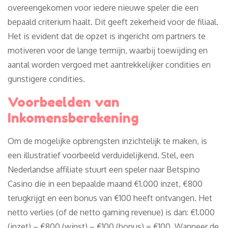
overeengekomen voor iedere nieuwe speler die een
bepaald criterium haalt. Dit geeft zekerheid voor de filiaal.
Het is evident dat de opzet is ingericht om partners te
motiveren voor de lange termijn, waarbij toewijding en
aantal worden vergoed met aantrekkelijker condities en
gunstigere condities.
Voorbeelden van
Inkomensberekening
Om de mogelijke opbrengsten inzichtelijk te maken, is
een illustratief voorbeeld verduidelijkend. Stel, een
Nederlandse affiliate stuurt een speler naar Betspino
Casino die in een bepaalde maand €1.000 inzet, €800
terugkrijgt en een bonus van €100 heeft ontvangen. Het
netto verlies (of de netto gaming revenue) is dan: €1.000
(inzet) – €800 (winst) – €100 (bonus) = €100. Wanneer de