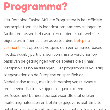
Programma?
Het Betspino Casino Affiliate Programma is het officiële
partnerplatform dat is ingericht om samenwerkingen te
faciliteren tussen het casino en derden, zoals website-
eigenaren, influencers en adverteerders
betspino-
casino.nl
. Het opereert volgens een performance-based
model, waarbij partners een commissie verdienen op
basis van de gedragingen van de spelers die zij naar
Betspino Casino aanbrengen. Het programma is volledig
toegesneden op de Europese en specifiek de
Nederlandse markt, met inachtneming van relevante
regelgeving. Partners krijgen toegang tot een
professioneel beheerd portaal waar alle statistieken,
marketingmaterialen en betalingsgegevens real-time te
bekijken zijn, wat waarborgt voor een geheel transparante