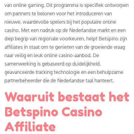
van online gaming. Dit programma is specifiek ontworpen
om partners te belonen voor het introduceren van
nieuwe, waardevolle spelers bij het populaire online
casino. Met een nadruk op de Nederlandse markt en een
diep begrip van regionale voorkeuren, helpt Betspino zijn
affiliates in staat om te genieten van de groeiende vraag
naar veilig en leuk online casino-aanbod. De
samenwerking is gebaseerd op duidelijkheid,
geavanceerde tracking technologie en een behulpzame
partnerbeheerder die de Nederlandse taal hanteert.
Waaruit bestaat het
Betspino Casino
Affiliate