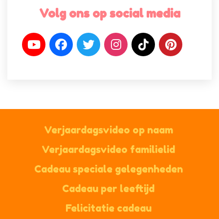
Volg ons op social media
Verjaardagsvideo op naam
Verjaardagsvideo familielid
Cadeau speciale gelegenheden
Cadeau per leeftijd
Felicitatie cadeau