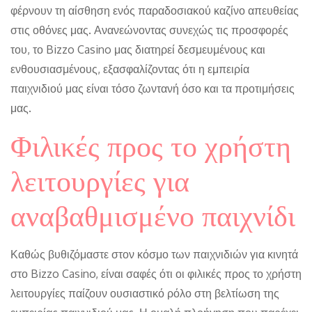
φέρνουν τη αίσθηση ενός παραδοσιακού καζίνο απευθείας
στις οθόνες μας. Ανανεώνοντας συνεχώς τις προσφορές
του, το Bizzo Casino μας διατηρεί δεσμευμένους και
ενθουσιασμένους, εξασφαλίζοντας ότι η εμπειρία
παιχνιδιού μας είναι τόσο ζωντανή όσο και τα προτιμήσεις
μας.
Φιλικές προς το χρήστη
λειτουργίες για
αναβαθμισμένο παιχνίδι
Καθώς βυθιζόμαστε στον κόσμο των παιχνιδιών για κινητά
στο Bizzo Casino, είναι σαφές ότι οι φιλικές προς το χρήστη
λειτουργίες παίζουν ουσιαστικό ρόλο στη βελτίωση της