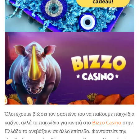
Όλοι έχουμε βιώσει τον σασπένς του να παίζουμε παιχνίδια
καζίνο, αλλά τα παιχνίδια για κινητά στο
Bizzo Casino
στην
Ελλάδα το ανεβάζουν σε άλλο επίπεδο. Φανταστείτε την