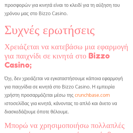
προσφορών για κινητά είναι το κλειδί για τη αύξηση του
χρόνου μας στο Bizzo Casino.
Συχνές ερωτήσεις
Χρειάζεται να κατεβάσω μια εφαρμογή
για παιχνίδι σε κινητά στο Bizzo
Casino;
Όχι, δεν χρειάζεται να εγκαταστήσουμε κάποια εφαρμογή
για παιχνίδια σε κινητά στο Bizzo Casino. Η εμπειρία
χρήστη προσαρμόζεται μέσω της
crunchbase.com
ιστοσελίδας για κινητά, κάνοντας το απλό και άνετο να
διασκεδάζουμε όποτε θέλουμε.
Μπορώ να χρησιμοποιήσω πολλαπλές