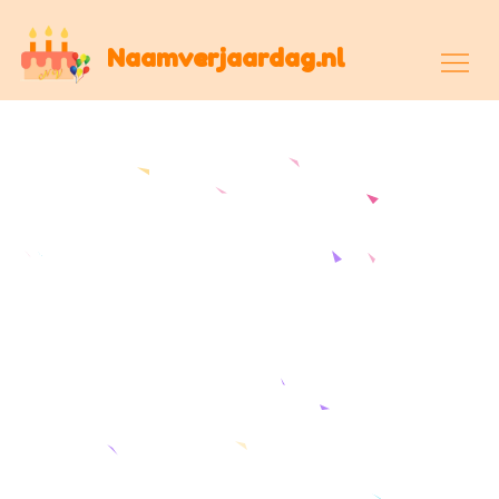
Skip
to
Naamverjaardag.nl
content