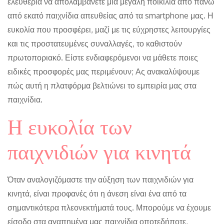
ελευθερία να απολαμβάνετε μια μεγάλη ποικιλία από πάνω
από εκατό παιχνίδια απευθείας από τα smartphone μας. Η
ευκολία που προσφέρει, μαζί με τις εύχρηστες λειτουργίες
και τις προστατευμένες συναλλαγές, το καθιστούν
πρωτοποριακό. Είστε ενδιαφερόμενοι να μάθετε ποιες
ειδικές προσφορές μας περιμένουν; Ας ανακαλύψουμε
πώς αυτή η πλατφόρμα βελτιώνει το εμπειρία μας στα
παιχνίδια.
Η ευκολία των
παιχνιδιών για κινητά
Όταν αναλογιζόμαστε την αύξηση των παιχνιδιών για
κινητά, είναι προφανές ότι η άνεση είναι ένα από τα
σημαντικότερα πλεονεκτήματά τους. Μπορούμε να έχουμε
είσοδο στα αγαπημένα μας παιχνίδια οποτεδήποτε,