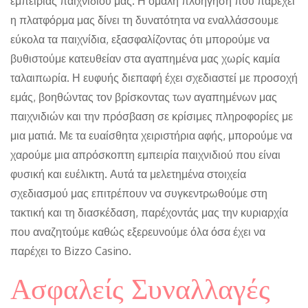
εμπειρίας παιχνιδιού μας. Η ομαλή πλοήγηση που παρέχει
η πλατφόρμα μας δίνει τη δυνατότητα να εναλλάσσουμε
εύκολα τα παιχνίδια, εξασφαλίζοντας ότι μπορούμε να
βυθιστούμε κατευθείαν στα αγαπημένα μας χωρίς καμία
ταλαιπωρία. Η ευφυής διεπαφή έχει σχεδιαστεί με προσοχή
εμάς, βοηθώντας τον βρίσκοντας των αγαπημένων μας
παιχνιδιών και την πρόσβαση σε κρίσιμες πληροφορίες με
μια ματιά. Με τα ευαίσθητα χειριστήρια αφής, μπορούμε να
χαρούμε μια απρόσκοπτη εμπειρία παιχνιδιού που είναι
φυσική και ευέλικτη. Αυτά τα μελετημένα στοιχεία
σχεδιασμού μας επιτρέπουν να συγκεντρωθούμε στη
τακτική και τη διασκέδαση, παρέχοντάς μας την κυριαρχία
που αναζητούμε καθώς εξερευνούμε όλα όσα έχει να
παρέχει το Bizzo Casino.
Ασφαλείς Συναλλαγές