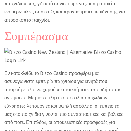
παιχνιδιού μας, γι’ αυτό συνιστούμε να χρησιμοποιείτε
ενημερωμένες συσκευές και προγράμματα περιήγησης για
απρόσκοπτο παιχνίδι.
Συμπέρασμα
Εν κατακλείδι, το Bizzo Casino προσφέρει μια
ασυναγώνιστη εμπειρία παιχνιδιού για κινητά που
μπορούμε όλοι να χαρούμε οποτεδήποτε, οπουδήποτε κι
αν είμαστε. Με μια εκπληκτική ποικιλία παιχνιδιών,
εύχρηστες λειτουργίες και υψηλή ασφάλεια, οι εμπειρίες
μας στα παιχνίδια γίνονται πιο συναρπαστικές και βολικές
από ποτέ. Επιπλέον, οι αποκλειστικές προσφορές για
παίκτες από κινητά φέρνουν περισσότερο ενθουσιασμό