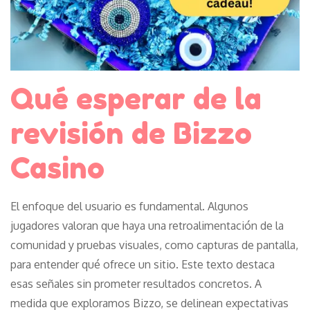
Qué esperar de la
revisión de Bizzo
Casino
El enfoque del usuario es fundamental. Algunos
jugadores valoran que haya una retroalimentación de la
comunidad y pruebas visuales, como capturas de pantalla,
para entender qué ofrece un sitio. Este texto destaca
esas señales sin prometer resultados concretos. A
medida que exploramos Bizzo, se delinean expectativas