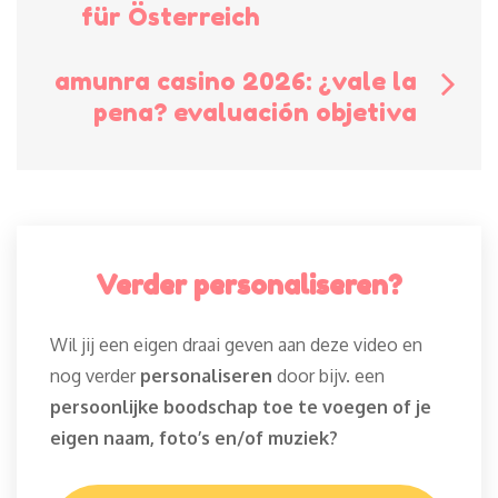
navigatie
für Österreich
amunra casino 2026: ¿vale la
pena? evaluación objetiva
Verder personaliseren?
Wil jij een eigen draai geven aan deze video en
nog verder
personaliseren
door bijv. een
persoonlijke boodschap toe te voegen of je
eigen naam, foto’s en/of muziek?