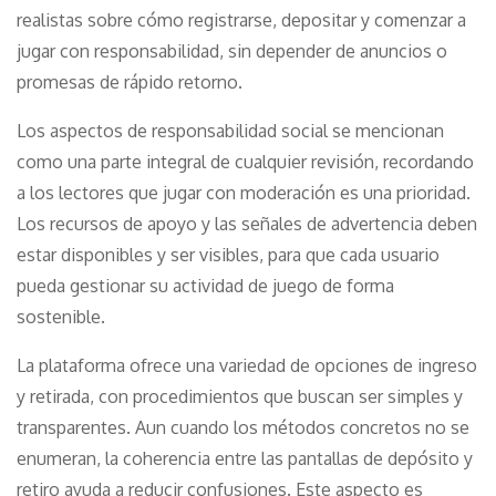
realistas sobre cómo registrarse, depositar y comenzar a
jugar con responsabilidad, sin depender de anuncios o
promesas de rápido retorno.
Los aspectos de responsabilidad social se mencionan
como una parte integral de cualquier revisión, recordando
a los lectores que jugar con moderación es una prioridad.
Los recursos de apoyo y las señales de advertencia deben
estar disponibles y ser visibles, para que cada usuario
pueda gestionar su actividad de juego de forma
sostenible.
La plataforma ofrece una variedad de opciones de ingreso
y retirada, con procedimientos que buscan ser simples y
transparentes. Aun cuando los métodos concretos no se
enumeran, la coherencia entre las pantallas de depósito y
retiro ayuda a reducir confusiones. Este aspecto es