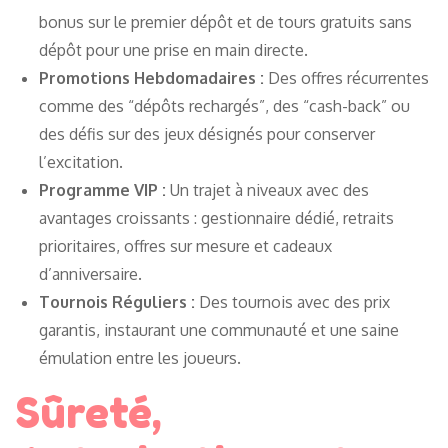
bonus sur le premier dépôt et de tours gratuits sans
dépôt pour une prise en main directe.
Promotions Hebdomadaires :
Des offres récurrentes
comme des “dépôts rechargés”, des “cash-back” ou
des défis sur des jeux désignés pour conserver
l’excitation.
Programme VIP :
Un trajet à niveaux avec des
avantages croissants : gestionnaire dédié, retraits
prioritaires, offres sur mesure et cadeaux
d’anniversaire.
Tournois Réguliers :
Des tournois avec des prix
garantis, instaurant une communauté et une saine
émulation entre les joueurs.
Sûreté,