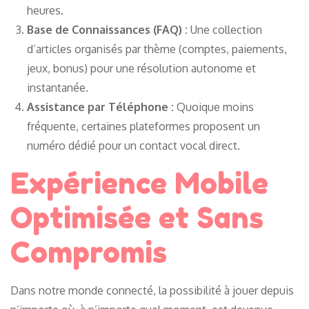
heures.
Base de Connaissances (FAQ) :
Une collection
d’articles organisés par thème (comptes, paiements,
jeux, bonus) pour une résolution autonome et
instantanée.
Assistance par Téléphone :
Quoique moins
fréquente, certaines plateformes proposent un
numéro dédié pour un contact vocal direct.
Expérience Mobile
Optimisée et Sans
Compromis
Dans notre monde connecté, la possibilité à jouer depuis