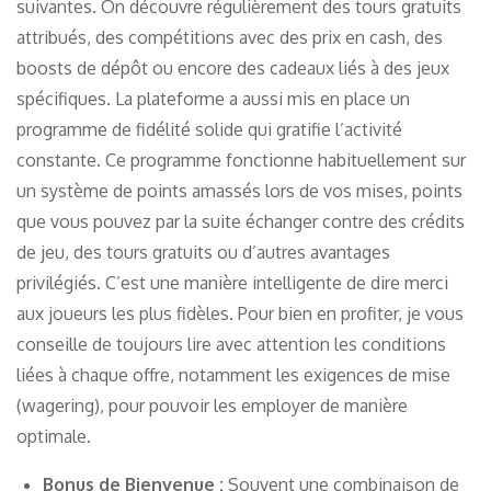
suivantes. On découvre régulièrement des tours gratuits
attribués, des compétitions avec des prix en cash, des
boosts de dépôt ou encore des cadeaux liés à des jeux
spécifiques. La plateforme a aussi mis en place un
programme de fidélité solide qui gratifie l’activité
constante. Ce programme fonctionne habituellement sur
un système de points amassés lors de vos mises, points
que vous pouvez par la suite échanger contre des crédits
de jeu, des tours gratuits ou d’autres avantages
privilégiés. C’est une manière intelligente de dire merci
aux joueurs les plus fidèles. Pour bien en profiter, je vous
conseille de toujours lire avec attention les conditions
liées à chaque offre, notamment les exigences de mise
(wagering), pour pouvoir les employer de manière
optimale.
Bonus de Bienvenue :
Souvent une combinaison de