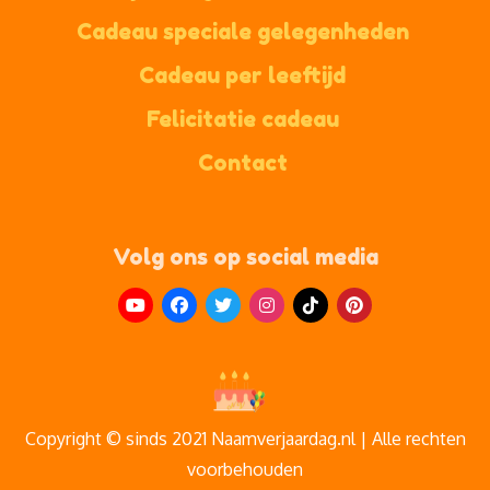
Cadeau speciale gelegenheden
Cadeau per leeftijd
Felicitatie cadeau
Contact
Volg ons op social media
Copyright © sinds 2021 Naamverjaardag.nl | Alle rechten
voorbehouden