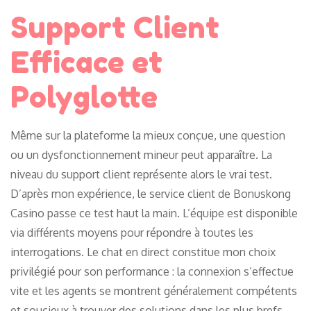
Support Client
Efficace et
Polyglotte
Même sur la plateforme la mieux conçue, une question
ou un dysfonctionnement mineur peut apparaître. La
niveau du support client représente alors le vrai test.
D’après mon expérience, le service client de Bonuskong
Casino passe ce test haut la main. L’équipe est disponible
via différents moyens pour répondre à toutes les
interrogations. Le chat en direct constitue mon choix
privilégié pour son performance : la connexion s’effectue
vite et les agents se montrent généralement compétents
et soucieux à trouver des solutions dans les plus brefs