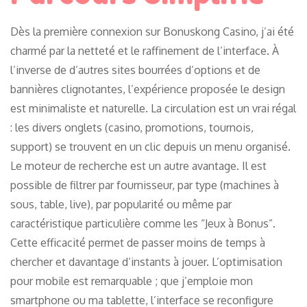
Dès la première connexion sur Bonuskong Casino, j’ai été
charmé par la netteté et le raffinement de l’interface. À
l’inverse de d’autres sites bourrées d’options et de
bannières clignotantes, l’expérience proposée le design
est minimaliste et naturelle. La circulation est un vrai régal
: les divers onglets (casino, promotions, tournois,
support) se trouvent en un clic depuis un menu organisé.
Le moteur de recherche est un autre avantage. Il est
possible de filtrer par fournisseur, par type (machines à
sous, table, live), par popularité ou même par
caractéristique particulière comme les “Jeux à Bonus”.
Cette efficacité permet de passer moins de temps à
chercher et davantage d’instants à jouer. L’optimisation
pour mobile est remarquable ; que j’emploie mon
smartphone ou ma tablette, l’interface se reconfigure