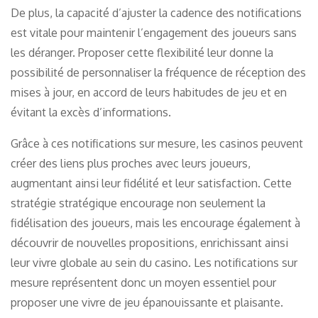
De plus, la capacité d’ajuster la cadence des notifications
est vitale pour maintenir l’engagement des joueurs sans
les déranger. Proposer cette flexibilité leur donne la
possibilité de personnaliser la fréquence de réception des
mises à jour, en accord de leurs habitudes de jeu et en
évitant la excès d’informations.
Grâce à ces notifications sur mesure, les casinos peuvent
créer des liens plus proches avec leurs joueurs,
augmentant ainsi leur fidélité et leur satisfaction. Cette
stratégie stratégique encourage non seulement la
fidélisation des joueurs, mais les encourage également à
découvrir de nouvelles propositions, enrichissant ainsi
leur vivre globale au sein du casino. Les notifications sur
mesure représentent donc un moyen essentiel pour
proposer une vivre de jeu épanouissante et plaisante.