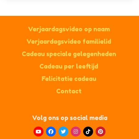
Verjaardagsvideo op naam
Verjaardagsvideo familielid
Cadeau speciale gelegenheden
Cadeau per leeftijd
Felicitatie cadeau
Contact
Volg ons op social media