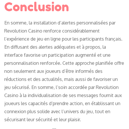
Conclusion
En somme, la installation d’alertes personnalisées par
Revolution Casino renforce considérablement
l’expérience de jeu en ligne pour les participants français.
En diffusant des alertes adéquates et à propos, la
interface favorise un participation augmenté et une
personnalisation renforcée. Cette approche planifiée offre
non seulement aux joueurs d’être informés des
réductions et des actualités, mais aussi de favoriser un
jeu sécurisé. En somme, l’soin accordée par Revolution
Casino à la individualisation de ses messages fournit aux
joueurs les capacités d’prendre action, en établissant un
connexion plus solide avec l’univers du jeu, tout en
sécurisant leur sécurité et leur plaisir.