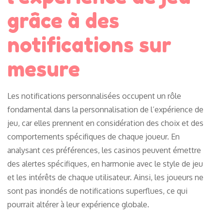
grâce à des
notifications sur
mesure
Les notifications personnalisées occupent un rôle
fondamental dans la personnalisation de l’expérience de
jeu, car elles prennent en considération des choix et des
comportements spécifiques de chaque joueur. En
analysant ces préférences, les casinos peuvent émettre
des alertes spécifiques, en harmonie avec le style de jeu
et les intérêts de chaque utilisateur. Ainsi, les joueurs ne
sont pas inondés de notifications superflues, ce qui
pourrait altérer à leur expérience globale.