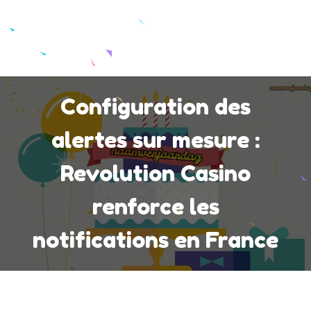
Configuration des
alertes sur mesure :
Revolution Casino
renforce les
notifications en France