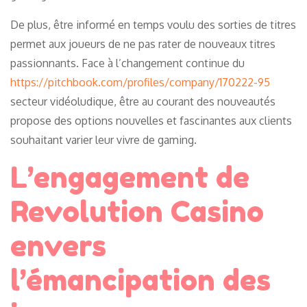
De plus, être informé en temps voulu des sorties de titres
permet aux joueurs de ne pas rater de nouveaux titres
passionnants. Face à l’changement continue du
https://pitchbook.com/profiles/company/170222-95
secteur vidéoludique, être au courant des nouveautés
propose des options nouvelles et fascinantes aux clients
souhaitant varier leur vivre de gaming.
L’engagement de
Revolution Casino
envers
l’émancipation des