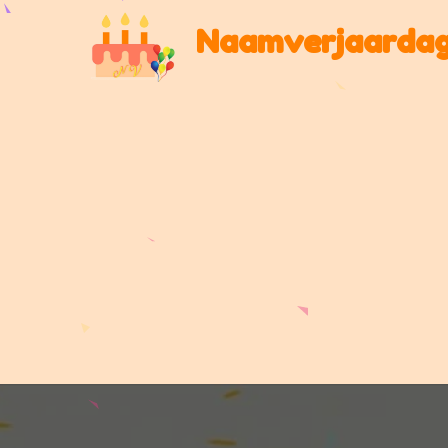
Skip
Naamverjaardag
to
content