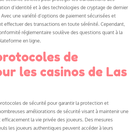
ation d’identité et à des technologies de cryptage de dernier
s. Avec une variété d’options de paiement sécurisées et
ent effectuer des transactions en toute sérénité. Cependant,
 conformité réglementaire soulève des questions quant à la
 plateforme en ligne.
protocoles de
ur les casinos de Las
rotocoles de sécurité pour garantir la protection et
e nombreuses améliorations de sécurité visant à maintenir une
efficacement la vie privée des joueurs. Des mesures
seuls les joueurs authentiques peuvent accéder à leurs