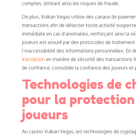
comptes, limitant ainsi les risques de fraude.
De plus, Vulkan Vegas utilise des canaux de paiemen
transactions afin de détecter toute activité suspec
immédiate en cas d’anomalies, renforçant ainsi la séc
joueurs est assuré par des protocoles de traitement 
l’inaccessibilité des informations personnelles. En 
inscription
en matière de sécurité des transactions f
de confiance, consolide la confiance des joueurs et
Technologies de ch
pour la protectio
joueurs
Au casino Vulkan Vegas, les technologies de crypta