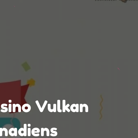
asino Vulkan
anadiens