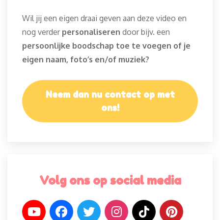
Wil jij een eigen draai geven aan deze video en
nog verder
personaliseren
door bijv. een
persoonlijke boodschap toe te voegen of je
eigen naam, foto’s en/of muziek?
Neem dan nu contact op met
ons!
Volg ons op social media