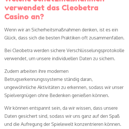
verwendet das Cleobetra
Casino an?
Wenn wir an Sicherheitsmaßnahmen denken, ist es ein
Glück, dass sich die besten Praktiken oft zusammenfallen.
Bei Cleobetra werden sichere Verschlüsselungsprotokolle
verwendet, um unsere individuellen Daten zu sichern.
Zudem arbeiten ihre modernen
Betrugserkennungssysteme ständig daran,
ungewöhnliche Aktivitäten zu erkennen, sodass wir unser
Spielvergnügen ohne Bedenken genießen können.
Wir können entspannt sein, da wir wissen, dass unsere
Daten gesichert sind, sodass wir uns ganz auf den Spaß
und die Aufregung der Spielewelt konzentrieren können.