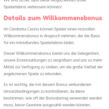
Spielerlebnis verbessern können!
Details zum Willkommensbonus
Im Cleobetra Casino können Spieler einen reizvollen
Willkommensbonus in Anspruch nehmen, der die Basis
für ein mitreißendes Spielerlebnis bildet.
Dieser Willkommensbonus bietet uns die Gelegenheit,
unsere Ersteinzahlungen zu vergrößern und uns so mehr
Mittel zur Verfügung zu stellen, um die große Vielfalt der
angebotenen Spiele zu erkunden.
Es ist wichtig, die mit diesem Bonus verbundenen
Umsatzbedingungen zu kontrollieren, da diese
bestimmen, wie oft der Bonusbetrag verwendet werden
muss, bevor Gewinne ausgezahlt werden können.