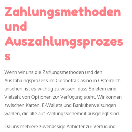
Zahlungsmethoden
und
Auszahlungsprozes
s
Wenn wir uns die Zahlungsmethoden und den
Auszahlungsprozess im Cleobetra Casino in Österreich
ansehen, ist es wichtig zu wissen, dass Spielern eine
Vielzahl von Optionen zur Verfügung steht. Wir können
zwischen Karten, E-Wallets und Banküberweisungen
wählen, die alle auf Zahlungssicherheit ausgelegt sind.
Da uns mehrere zuverlässige Anbieter zur Verfügung