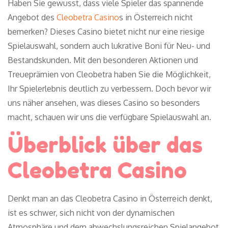
Haben Sie gewusst, dass viele Spieler das spannende
Angebot des
Cleobetra Casino
s in Österreich nicht
bemerken? Dieses Casino bietet nicht nur eine riesige
Spielauswahl, sondern auch lukrative Boni für Neu- und
Bestandskunden. Mit den besonderen Aktionen und
Treueprämien von Cleobetra haben Sie die Möglichkeit,
Ihr Spielerlebnis deutlich zu verbessern. Doch bevor wir
uns näher ansehen, was dieses Casino so besonders
macht, schauen wir uns die verfügbare Spielauswahl an.
Überblick über das
Cleobetra Casino
Denkt man an das Cleobetra Casino in Österreich denkt,
ist es schwer, sich nicht von der dynamischen
Atmosphäre und dem abwechslungsreichen Spielangebot