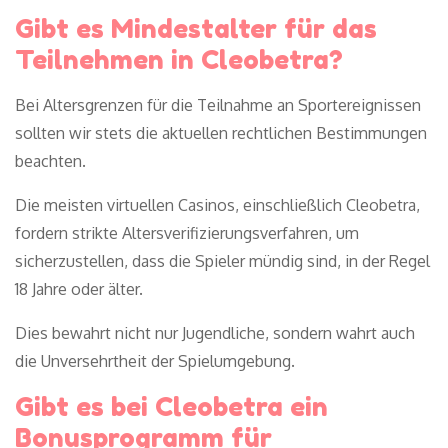
Gibt es Mindestalter für das
Teilnehmen in Cleobetra?
Bei Altersgrenzen für die Teilnahme an Sportereignissen
sollten wir stets die aktuellen rechtlichen Bestimmungen
beachten.
Die meisten virtuellen Casinos, einschließlich Cleobetra,
fordern strikte Altersverifizierungsverfahren, um
sicherzustellen, dass die Spieler mündig sind, in der Regel
18 Jahre oder älter.
Dies bewahrt nicht nur Jugendliche, sondern wahrt auch
die Unversehrtheit der Spielumgebung.
Gibt es bei Cleobetra ein
Bonusprogramm für