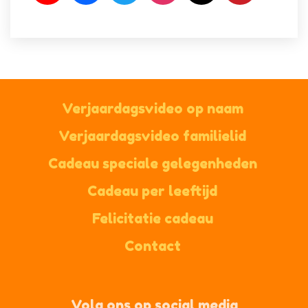
Verjaardagsvideo op naam
Verjaardagsvideo familielid
Cadeau speciale gelegenheden
Cadeau per leeftijd
Felicitatie cadeau
Contact
Volg ons op social media