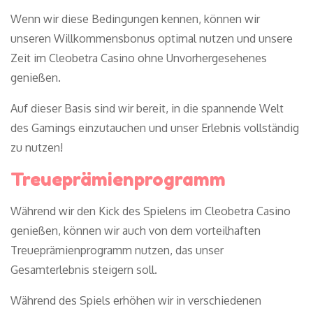
Wenn wir diese Bedingungen kennen, können wir
unseren Willkommensbonus optimal nutzen und unsere
Zeit im Cleobetra Casino ohne Unvorhergesehenes
genießen.
Auf dieser Basis sind wir bereit, in die spannende Welt
des Gamings einzutauchen und unser Erlebnis vollständig
zu nutzen!
Treueprämienprogramm
Während wir den Kick des Spielens im Cleobetra Casino
genießen, können wir auch von dem vorteilhaften
Treueprämienprogramm nutzen, das unser
Gesamterlebnis steigern soll.
Während des Spiels erhöhen wir in verschiedenen