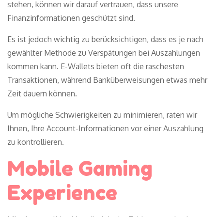
stehen, können wir darauf vertrauen, dass unsere
Finanzinformationen geschützt sind.
Es ist jedoch wichtig zu berücksichtigen, dass es je nach
gewählter Methode zu Verspätungen bei Auszahlungen
kommen kann. E-Wallets bieten oft die raschesten
Transaktionen, während Banküberweisungen etwas mehr
Zeit dauern können.
Um mögliche Schwierigkeiten zu minimieren, raten wir
Ihnen, Ihre Account-Informationen vor einer Auszahlung
zu kontrollieren.
Mobile Gaming
Experience