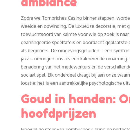
ambiance
Zodra we Tombriches Casino binnenstappen, worden 
weelde en opwinding. De luxueuze decoratie, met gl
toevluchtsoord van kalmte voor wie op zoek is naar
gearrangeerde speeltafels en doordacht geplaatst
als beginners. De omgevingsgeluiden – een symfonie
jazz – omringen ons als een kalmerende omarming. 
benadering van het medewerkers en de verschillen
sociaal spel. Elk onderdeel draagt bij aan onze waa
locatie; het is een aantrekkelijke psychologische ui
Goud in handen: O
hoofdprijzen
Hoewel de sfeer van Tombriches Casino de perfecte