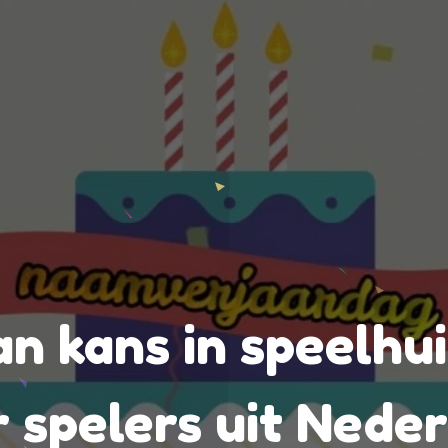
an kans in speelhu
 spelers uit Nede