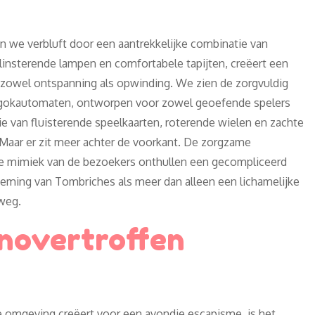
we verbluft door een aantrekkelijke combinatie van
insterende lampen en comfortabele tapijten, creëert een
 zowel ontspanning als opwinding. We zien de zorgvuldig
e gokautomaten, ontworpen voor zowel geoefende spelers
 van fluisterende speelkaarten, roterende wielen en zachte
Maar er zit meer achter de voorkant. De zorgzame
de mimiek van de bezoekers onthullen een gecompliceerd
rneming van Tombriches als meer dan alleen een lichamelijke
tweg.
novertroffen
 omgeving creëert voor een avondje escapisme, is het