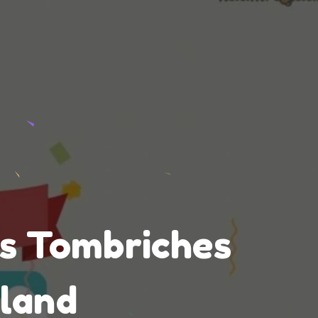
is Tombriches
rland