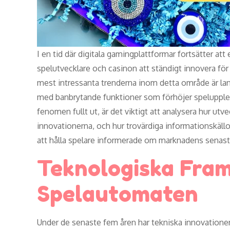
I en tid där digitala gamingplattformar fortsätter att
spelutvecklare och casinon att ständigt innovera för 
mest intressanta trenderna inom detta område är la
med banbrytande funktioner som förhöjer spelupplevel
fenomen fullt ut, är det viktigt att analysera hur utv
innovationerna, och hur trovärdiga informationskäl
att hålla spelare informerade om marknadens senas
Teknologiska Fra
Spelautomaten
Under de senaste fem åren har tekniska innovationer 