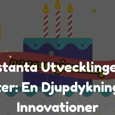
tanta Utveckling
r: En Djupdykning
Innovationer