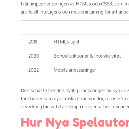
Från implementeringen av HTML5 och CSS3, som möjl
artificiell intelligens och maskininlärning för att anp
År
Innovation
2018
HTML5-spel
2020
Bonusfunktioner & Interaktivitet
2022
Mobila anpassningar
Den senaste trenden, tydlig i lanseringen av
nya Le 
funktioner som dynamiska bonusrundor, realistiska g
utveckling bidrar till att skapa en mer rättvis, enga
Hur Nya Spelauto