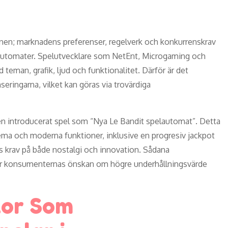
ionen; marknadens preferenser, regelverk och konkurrenskrav
 automater. Spelutvecklare som NetEnt, Microgaming och
teman, grafik, ljud och funktionalitet. Därför är det
seringarna, vilket kan göras via trovärdiga
igen introducerat spel som “Nya Le Bandit spelautomat”. Detta
ema och moderna funktioner, inklusive en progresiv jackpot
ns krav på både nostalgi och innovation. Sådana
fter konsumenternas önskan om högre underhållningsvärde
lor Som