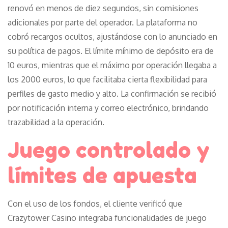
renovó en menos de diez segundos, sin comisiones
adicionales por parte del operador. La plataforma no
cobró recargos ocultos, ajustándose con lo anunciado en
su política de pagos. El límite mínimo de depósito era de
10 euros, mientras que el máximo por operación llegaba a
los 2000 euros, lo que facilitaba cierta flexibilidad para
perfiles de gasto medio y alto. La confirmación se recibió
por notificación interna y correo electrónico, brindando
trazabilidad a la operación.
Juego controlado y
límites de apuesta
Con el uso de los fondos, el cliente verificó que
Crazytower Casino integraba funcionalidades de juego