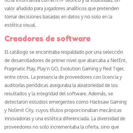
valor añadido para jugadores analíticos que pretenden
tomar decisiones basadas en datos y no solo en la
estética visual.
Creadores de software
El catálogo se encontraba respaldado por una selección
de desarrolladores de primer nivel que abarcaba a NetEnt,
Pragmatic Play, Play’n GO, Evolution Gaming y Red Tiger,
entre otros. La presencia de proveedores con licencia y
auditorías periódicas aseguraba la aleatoriedad de los
resultados y la integridad del software. Además, se
detectaron estudios emergentes como Hacksaw Gaming
y Nolimit City, cuyos títulos proporcionaban mecánicas
innovadoras y una estética diferenciada. La diversidad de
proveedores no solo incrementaba la oferta, sino que