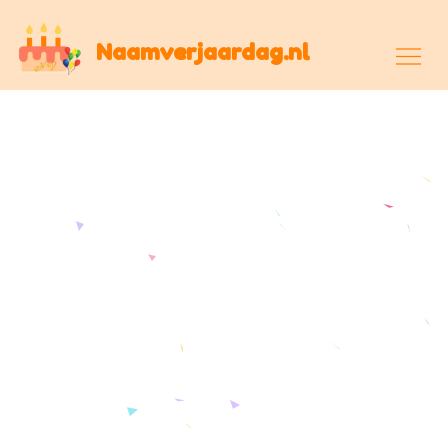
Skip
to
Naamverjaardag.nl
content