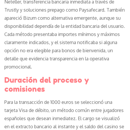
Neteller, transferencia bancaria inmediata a través de
Trustly y soluciones prepago como Paysafecard. También
apareció Bizum como alternativa emergente, aunque su
disponibilidad dependía de la entidad bancaria del usuario.
Cada método presentaba importes mínimos y máximos
claramente indicados, y el sistema notificaba si alguna
opción no era elegible para bonos de bienvenida, un
detalle que evidencia transparencia en la operativa
promocional.
Duración del proceso y
comisiones
Para la transacción de 1000 euros se seleccionó una
tarjeta Visa de débito, un método común entre jugadores
españoles que desean inmediatez. El cargo se visualizó
en el extracto bancario al instante y el saldo del casino se