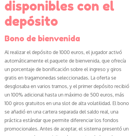
disponibles con el
depósito
Bono de bienvenida
Al realizar el depósito de 1000 euros, el jugador activó
automáticamente el paquete de bienvenida, que ofrecía
un porcentaje de bonificación sobre el ingreso y giros
gratis en tragamonedas seleccionadas. La oferta se
desglosaba en varios tramos, y el primer depósito recibió
un 100% adicional hasta un máximo de 500 euros, más
100 giros gratuitos en una slot de alta volatilidad. El bono
se añadió en una cartera separada del saldo real, una
práctica estándar que permite diferenciar los fondos
promocionales. Antes de aceptar, el sistema presentó un