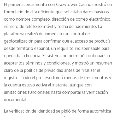
El primer acercamiento con Crazytower Casino mostró un
formulario de alta eficiente que solicitaba datos básicos
como nombre completo, dirección de correo electrónico,
número de teléfono móvil y fecha de nacimiento. La
plataforma realizó de inmediato un control de
geolocalización para confirmar que el acceso se producía
desde territorio español, un requisito indispensable para
operar bajo licencia. El sistema no permitió continuar sin
aceptar los términos y condiciones, y mostró un resumen
claro de la política de privacidad antes de finalizar el
registro. Todo el proceso tomó menos de tres minutos y
la cuenta estuvo activa al instante, aunque con
limitaciones funcionales hasta completar la verificación
documental.
La verificación de identidad se pidió de forma automática