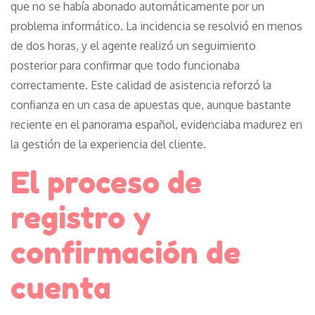
que no se había abonado automáticamente por un
problema informático. La incidencia se resolvió en menos
de dos horas, y el agente realizó un seguimiento
posterior para confirmar que todo funcionaba
correctamente. Este calidad de asistencia reforzó la
confianza en un casa de apuestas que, aunque bastante
reciente en el panorama español, evidenciaba madurez en
la gestión de la experiencia del cliente.
El proceso de
registro y
confirmación de
cuenta