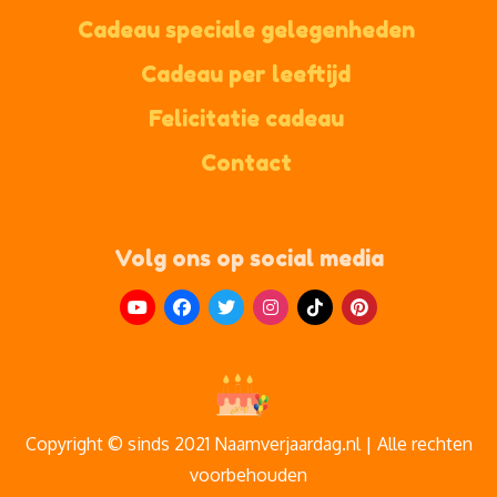
Cadeau speciale gelegenheden
Cadeau per leeftijd
Felicitatie cadeau
Contact
Volg ons op social media
Copyright © sinds 2021 Naamverjaardag.nl | Alle rechten
voorbehouden