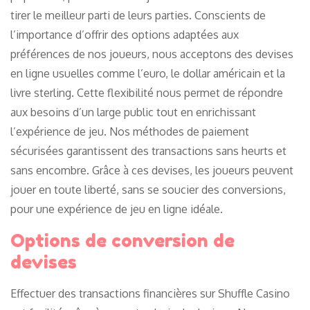
tirer le meilleur parti de leurs parties. Conscients de
l’importance d’offrir des options adaptées aux
préférences de nos joueurs, nous acceptons des devises
en ligne usuelles comme l’euro, le dollar américain et la
livre sterling. Cette flexibilité nous permet de répondre
aux besoins d’un large public tout en enrichissant
l’expérience de jeu. Nos méthodes de paiement
sécurisées garantissent des transactions sans heurts et
sans encombre. Grâce à ces devises, les joueurs peuvent
jouer en toute liberté, sans se soucier des conversions,
pour une expérience de jeu en ligne idéale.
Options de conversion de
devises
Effectuer des transactions financières sur Shuffle Casino