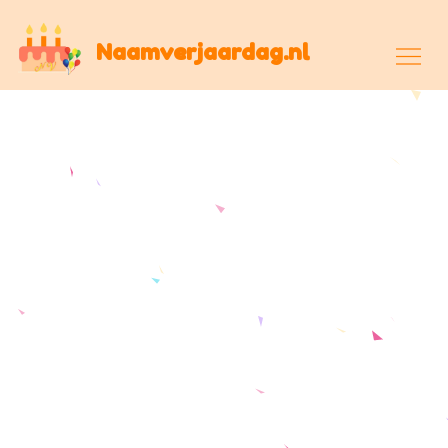
Skip
to
Naamverjaardag.nl
content