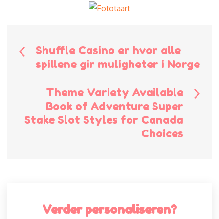
Bericht
Shuffle Casino er hvor alle
spillene gir muligheter i Norge
navigatie
Theme Variety Available
Book of Adventure Super
Stake Slot Styles for Canada
Choices
Verder personaliseren?