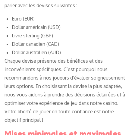
parier avec les devises suivantes :
Euro (EUR)
Dollar américain (USD)
Livre sterling (GBP)
Dollar canadien (CAD)
Dollar australien (AUD)
Chaque devise présente des bénéfices et des
inconvénients spécifiques. C’est pourquoi nous
recommandons à nos joueurs d’évaluer soigneusement
leurs options. En choisissant la devise la plus adaptée,
nous vous aidons à prendre des décisions éclairées et à
optimiser votre expérience de jeu dans notre casino.
Votre liberté de jouer en toute confiance est notre
objectif principal !
Mises minimales et maximales