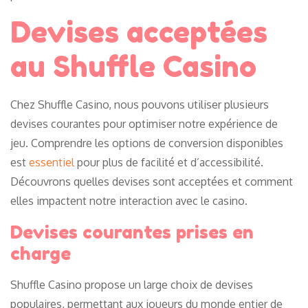
Devises acceptées
au Shuffle Casino
Chez Shuffle Casino, nous pouvons utiliser plusieurs
devises courantes pour optimiser notre expérience de
jeu. Comprendre les options de conversion disponibles
est
essentiel
pour plus de facilité et d’accessibilité.
Découvrons quelles devises sont acceptées et comment
elles impactent notre interaction avec le casino.
Devises courantes prises en
charge
Shuffle Casino propose un large choix de devises
populaires, permettant aux joueurs du monde entier de