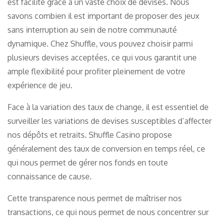
est facilité grâce à un vaste choix de devises. Nous
savons combien il est important de proposer des jeux
sans interruption au sein de notre communauté
dynamique. Chez Shuffle, vous pouvez choisir parmi
plusieurs devises acceptées, ce qui vous garantit une
ample flexibilité pour profiter pleinement de votre
expérience de jeu.
Face à la variation des taux de change, il est essentiel de
surveiller les variations de devises susceptibles d’affecter
nos dépôts et retraits. Shuffle Casino propose
généralement des taux de conversion en temps réel, ce
qui nous permet de gérer nos fonds en toute
connaissance de cause.
Cette transparence nous permet de maîtriser nos
transactions, ce qui nous permet de nous concentrer sur