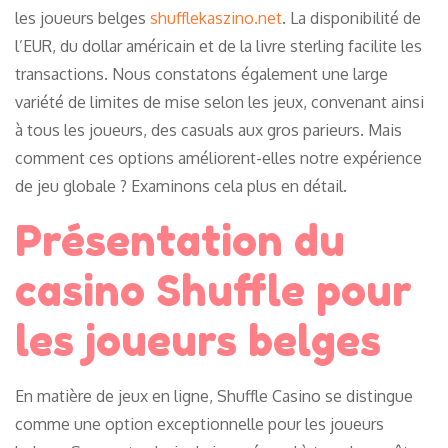
les joueurs belges
shufflekaszino.net
. La disponibilité de
l’EUR, du dollar américain et de la livre sterling facilite les
transactions. Nous constatons également une large
variété de limites de mise selon les jeux, convenant ainsi
à tous les joueurs, des casuals aux gros parieurs. Mais
comment ces options améliorent-elles notre expérience
de jeu globale ? Examinons cela plus en détail.
Présentation du
casino Shuffle pour
les joueurs belges
En matière de jeux en ligne, Shuffle Casino se distingue
comme une option exceptionnelle pour les joueurs