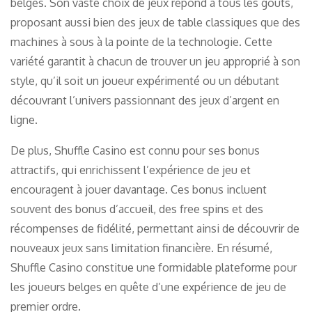
belges. Son vaste choix de jeux répond à tous les goûts,
proposant aussi bien des jeux de table classiques que des
machines à sous à la pointe de la technologie. Cette
variété garantit à chacun de trouver un jeu approprié à son
style, qu’il soit un joueur expérimenté ou un débutant
découvrant l’univers passionnant des jeux d’argent en
ligne.
De plus, Shuffle Casino est connu pour ses bonus
attractifs, qui enrichissent l’expérience de jeu et
encouragent à jouer davantage. Ces bonus incluent
souvent des bonus d’accueil, des free spins et des
récompenses de fidélité, permettant ainsi de découvrir de
nouveaux jeux sans limitation financière. En résumé,
Shuffle Casino constitue une formidable plateforme pour
les joueurs belges en quête d’une expérience de jeu de
premier ordre.