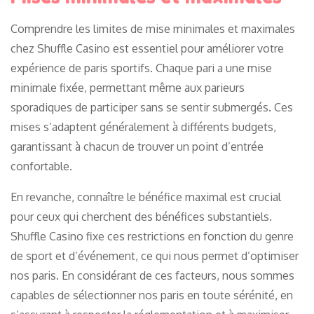
Comprendre les limites de mise minimales et maximales
chez Shuffle Casino est essentiel pour améliorer votre
expérience de paris sportifs. Chaque pari a une mise
minimale fixée, permettant même aux parieurs
sporadiques de participer sans se sentir submergés. Ces
mises s’adaptent généralement à différents budgets,
garantissant à chacun de trouver un point d’entrée
confortable.
En revanche, connaître le bénéfice maximal est crucial
pour ceux qui cherchent des bénéfices substantiels.
Shuffle Casino fixe ces restrictions en fonction du genre
de sport et d’événement, ce qui nous permet d’optimiser
nos paris. En considérant de ces facteurs, nous sommes
capables de sélectionner nos paris en toute sérénité, en