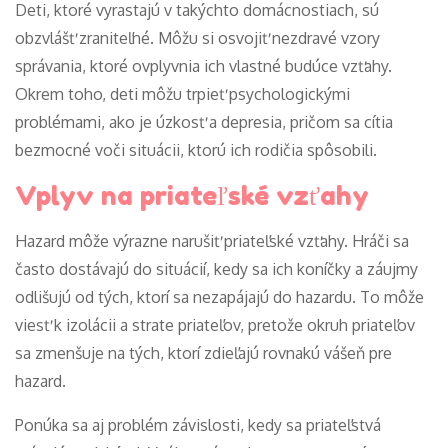
Deti, ktoré vyrastajú v takýchto domácnostiach, sú
obzvlášť zraniteľné. Môžu si osvojiť nezdravé vzory
správania, ktoré ovplyvnia ich vlastné budúce vzťahy.
Okrem toho, deti môžu trpieť psychologickými
problémami, ako je úzkosť a depresia, pričom sa cítia
bezmocné voči situácii, ktorú ich rodičia spôsobili.
Vplyv na priateľské vzťahy
Hazard môže výrazne narušiť priateľské vzťahy. Hráči sa
často dostávajú do situácií, kedy sa ich koníčky a záujmy
odlišujú od tých, ktorí sa nezapájajú do hazardu. To môže
viesť k izolácii a strate priateľov, pretože okruh priateľov
sa zmenšuje na tých, ktorí zdieľajú rovnakú vášeň pre
hazard.
Ponúka sa aj problém závislosti, kedy sa priateľstvá