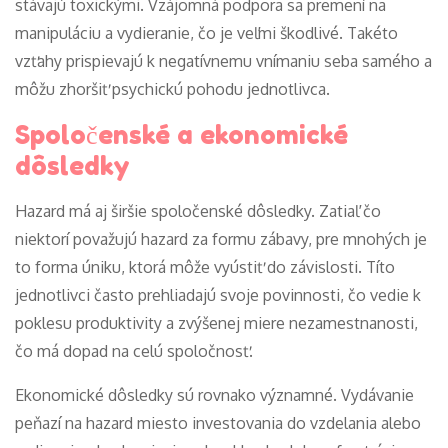
stávajú toxickými. Vzájomná podpora sa premení na
manipuláciu a vydieranie, čo je veľmi škodlivé. Takéto
vzťahy prispievajú k negatívnemu vnímaniu seba samého a
môžu zhoršiť psychickú pohodu jednotlivca.
Spoločenské a ekonomické
dôsledky
Hazard má aj širšie spoločenské dôsledky. Zatiaľ čo
niektorí považujú hazard za formu zábavy, pre mnohých je
to forma úniku, ktorá môže vyústiť do závislosti. Títo
jednotlivci často prehliadajú svoje povinnosti, čo vedie k
poklesu produktivity a zvýšenej miere nezamestnanosti,
čo má dopad na celú spoločnosť.
Ekonomické dôsledky sú rovnako významné. Vydávanie
peňazí na hazard miesto investovania do vzdelania alebo