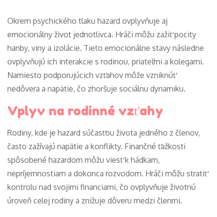
Okrem psychického tlaku hazard ovplyvňuje aj
emocionálny život jednotlivca. Hráči môžu zažiť pocity
hanby, viny a izolácie. Tieto emocionálne stavy následne
ovplyvňujú ich interakcie s rodinou, priateľmi a kolegami.
Namiesto podporujúcich vzťahov môže vzniknúť
nedôvera a napätie, čo zhoršuje sociálnu dynamiku.
Vplyv na rodinné vzťahy
Rodiny, kde je hazard súčasťou života jedného z členov,
často zažívajú napätie a konflikty. Finančné ťažkosti
spôsobené hazardom môžu viesť k hádkam,
nepríjemnostiam a dokonca rozvodom. Hráči môžu stratiť
kontrolu nad svojimi financiami, čo ovplyvňuje životnú
úroveň celej rodiny a znižuje dôveru medzi členmi.