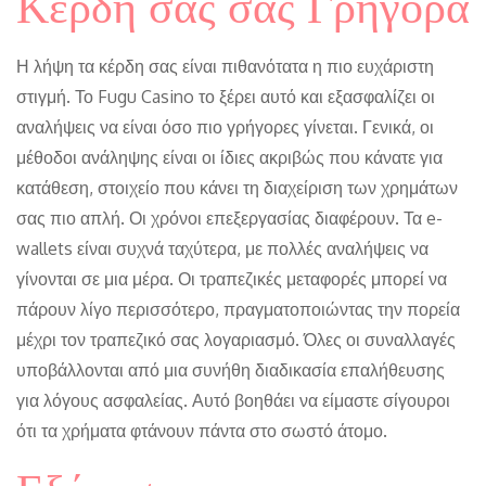
Κέρδη σας σας Γρήγορα
Η λήψη τα κέρδη σας είναι πιθανότατα η πιο ευχάριστη
στιγμή. Το Fugu Casino το ξέρει αυτό και εξασφαλίζει οι
αναλήψεις να είναι όσο πιο γρήγορες γίνεται. Γενικά, οι
μέθοδοι ανάληψης είναι οι ίδιες ακριβώς που κάνατε για
κατάθεση, στοιχείο που κάνει τη διαχείριση των χρημάτων
σας πιο απλή. Οι χρόνοι επεξεργασίας διαφέρουν. Τα e-
wallets είναι συχνά ταχύτερα, με πολλές αναλήψεις να
γίνονται σε μια μέρα. Οι τραπεζικές μεταφορές μπορεί να
πάρουν λίγο περισσότερο, πραγματοποιώντας την πορεία
μέχρι τον τραπεζικό σας λογαριασμό. Όλες οι συναλλαγές
υποβάλλονται από μια συνήθη διαδικασία επαλήθευσης
για λόγους ασφαλείας. Αυτό βοηθάει να είμαστε σίγουροι
ότι τα χρήματα φτάνουν πάντα στο σωστό άτομο.