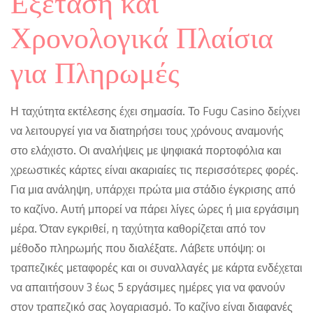
Εξέταση και
Χρονολογικά Πλαίσια
για Πληρωμές
Η ταχύτητα εκτέλεσης έχει σημασία. Το Fugu Casino δείχνει
να λειτουργεί για να διατηρήσει τους χρόνους αναμονής
στο ελάχιστο. Οι αναλήψεις με ψηφιακά πορτοφόλια και
χρεωστικές κάρτες είναι ακαριαίες τις περισσότερες φορές.
Για μια ανάληψη, υπάρχει πρώτα μια στάδιο έγκρισης από
το καζίνο. Αυτή μπορεί να πάρει λίγες ώρες ή μια εργάσιμη
μέρα. Όταν εγκριθεί, η ταχύτητα καθορίζεται από τον
μέθοδο πληρωμής που διαλέξατε. Λάβετε υπόψη: οι
τραπεζικές μεταφορές και οι συναλλαγές με κάρτα ενδέχεται
να απαιτήσουν 3 έως 5 εργάσιμες ημέρες για να φανούν
στον τραπεζικό σας λογαριασμό. Το καζίνο είναι διαφανές