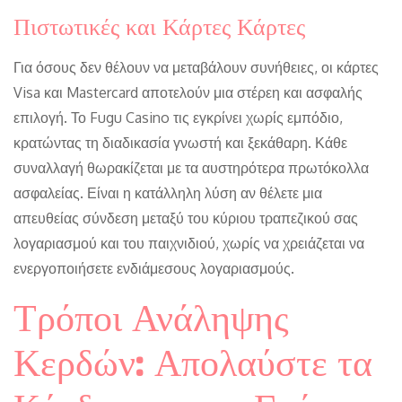
Πιστωτικές και Κάρτες Κάρτες
Για όσους δεν θέλουν να μεταβάλουν συνήθειες, οι κάρτες
Visa και Mastercard αποτελούν μια στέρεη και ασφαλής
επιλογή. Το Fugu Casino τις εγκρίνει χωρίς εμπόδιο,
κρατώντας τη διαδικασία γνωστή και ξεκάθαρη. Κάθε
συναλλαγή θωρακίζεται με τα αυστηρότερα πρωτόκολλα
ασφαλείας. Είναι η κατάλληλη λύση αν θέλετε μια
απευθείας σύνδεση μεταξύ του κύριου τραπεζικού σας
λογαριασμού και του παιχνιδιού, χωρίς να χρειάζεται να
ενεργοποιήσετε ενδιάμεσους λογαριασμούς.
Τρόποι Ανάληψης
Κερδών: Απολαύστε τα