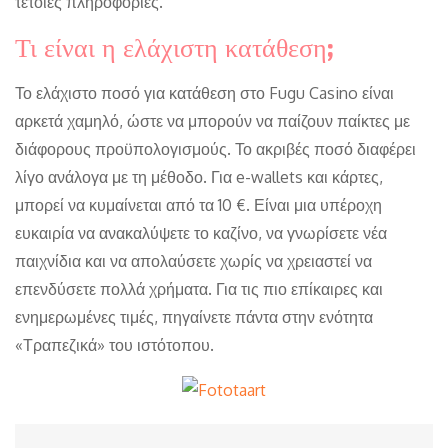
τέτοιες πληροφορίες.
Τι είναι η ελάχιστη κατάθεση;
Το ελάχιστο ποσό για κατάθεση στο Fugu Casino είναι
αρκετά χαμηλό, ώστε να μπορούν να παίζουν παίκτες με
διάφορους προϋπολογισμούς. Το ακριβές ποσό διαφέρει
λίγο ανάλογα με τη μέθοδο. Για e-wallets και κάρτες,
μπορεί να κυμαίνεται από τα 10 €. Είναι μια υπέροχη
ευκαιρία να ανακαλύψετε το καζίνο, να γνωρίσετε νέα
παιχνίδια και να απολαύσετε χωρίς να χρειαστεί να
επενδύσετε πολλά χρήματα. Για τις πιο επίκαιρες και
ενημερωμένες τιμές, πηγαίνετε πάντα στην ενότητα
«Τραπεζικά» του ιστότοπου.