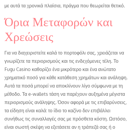
με αυτά τα χρονικά πλαίσια, πράγμα που θεωρείται θετικό.
Όρια Μεταφορών και
Χρεώσεις
Για να διαχειριστείτε καλά το πορτοφόλι σας, χρειάζεται να
γνωρίζετε τα περιορισμούς και τις ενδεχόμενες τέλη. Το
Fugu Casino καθορίζει ένα μικρότερο και ένα ανώτατο
χρηματικό ποσό για κάθε κατάθεση χρημάτων και ανάληψη.
Αυτά τα ποσά μπορεί να αποκλίνουν λίγο σύμφωνα με τη
μέθοδο. Τα e-wallets τάση να παρέχουν αυξημένα μέγιστα
περιορισμούς ανάληψης. Όσον αφορά με τις επιβαρύνσεις,
τα είδηση είναι καλά: το ίδιο το καζίνο δεν επιβάλλει
συνήθως τις συναλλαγές σας με πρόσθετα κόστη. Ωστόσο,
είναι σωστή σκέψη να εξετάσετε αν η τράπεζά σας ή ο