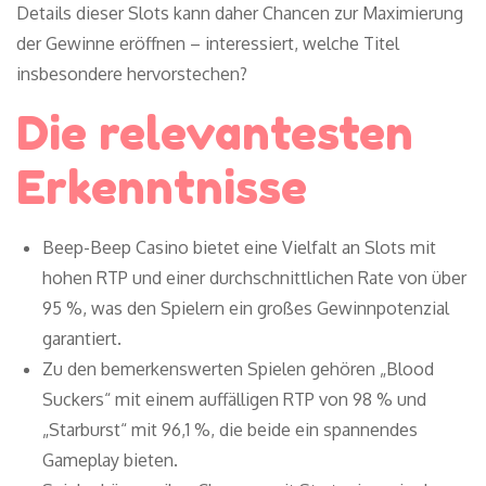
Details dieser Slots kann daher Chancen zur Maximierung
der Gewinne eröffnen – interessiert, welche Titel
insbesondere hervorstechen?
Die relevantesten
Erkenntnisse
Beep-Beep Casino bietet eine Vielfalt an Slots mit
hohen RTP und einer durchschnittlichen Rate von über
95 %, was den Spielern ein großes Gewinnpotenzial
garantiert.
Zu den bemerkenswerten Spielen gehören „Blood
Suckers“ mit einem auffälligen RTP von 98 % und
„Starburst“ mit 96,1 %, die beide ein spannendes
Gameplay bieten.