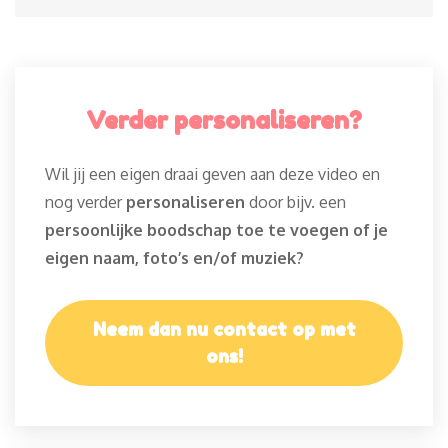
Verder personaliseren?
Wil jij een eigen draai geven aan deze video en
nog verder
personaliseren
door bijv. een
persoonlijke boodschap toe te voegen of je
eigen naam, foto’s en/of muziek?
Neem dan nu contact op met
ons!