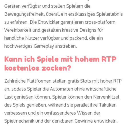
Geräten verfügbar und stellen Spielern die
Bewegungsfreiheit, überall ein erstklassiges Spielerlebnis
zu erfahren. Die Entwickler garantieren cross-platform
Vereinbarkeit und gestalten kreative Designs für
handliche Nutzer verfügbar und packend, die ein
hochwertiges Gameplay anstreben.
Kann ich Spiele mit hohem RTP
kostenlos zocken?
Zahlreiche Plattformen stellen gratis Slots mit hoher RTP
an, sodass Spieler die Automaten ohne wirtschaftliche
Last genießen können. Spieler können den Nervenkitzel
des Spiels genießen, während sie parallel ihre Taktiken
verbessern und ein umfassenderes Wissen der
Spielmechanik und der denkbaren Gewinne entwickeln.