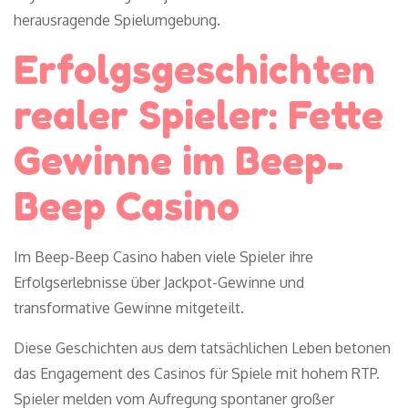
herausragende Spielumgebung.
Erfolgsgeschichten
realer Spieler: Fette
Gewinne im Beep-
Beep Casino
Im Beep-Beep Casino haben viele Spieler ihre
Erfolgserlebnisse über Jackpot-Gewinne und
transformative Gewinne mitgeteilt.
Diese Geschichten aus dem tatsächlichen Leben betonen
das Engagement des Casinos für Spiele mit hohem RTP.
Spieler melden vom Aufregung spontaner großer