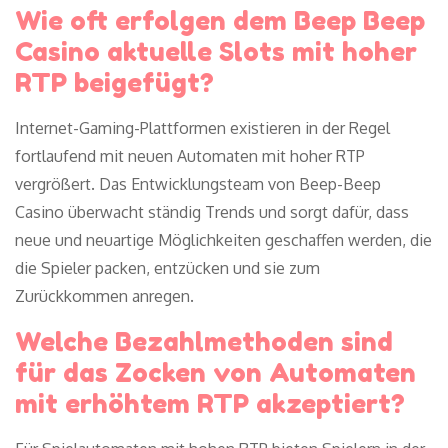
Wie oft erfolgen dem Beep Beep
Casino aktuelle Slots mit hoher
RTP beigefügt?
Internet-Gaming-Plattformen existieren in der Regel
fortlaufend mit neuen Automaten mit hoher RTP
vergrößert. Das Entwicklungsteam von Beep-Beep
Casino überwacht ständig Trends und sorgt dafür, dass
neue und neuartige Möglichkeiten geschaffen werden, die
die Spieler packen, entzücken und sie zum
Zurückkommen anregen.
Welche Bezahlmethoden sind
für das Zocken von Automaten
mit erhöhtem RTP akzeptiert?