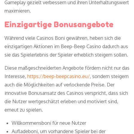
Gameplay gezielt verbessern und ihren Unterhaltungswert
maximieren.
Einzigartige Bonusangebote
Während viele Casinos Boni gewähren, heben sich die
einzigartigen Aktionen im Beep-Beep Casino dadurch aus
sie das Spielerlebnis der Spieler erheblich steigern sollen.
Diese maßgeschneiderten Angebote fördern nicht nur das
Interesse,
https://beep-beepcasino.eu/
, sondern steigern
auch die Möglichkeiten auf verlockende Preise. Der
innovative Bonusansatz des Casinos verspricht, dass sich
die Nutzer wertgeschätzt erleben und motiviert sind,
erneut zu spielen.
Willkommensboni für neue Nutzer
Aufladeboni, um vorhandene Spieler bei der