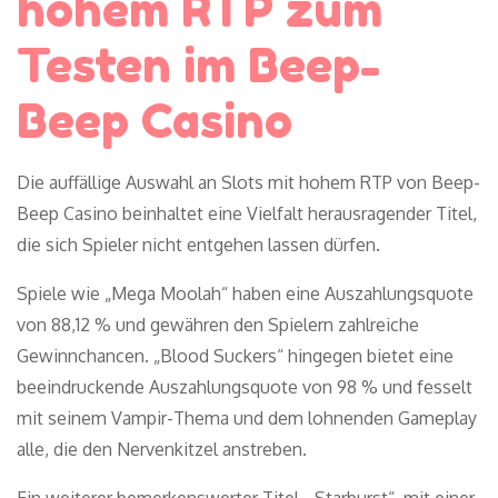
hohem RTP zum
Testen im Beep-
Beep Casino
Die auffällige Auswahl an Slots mit hohem RTP von Beep-
Beep Casino beinhaltet eine Vielfalt herausragender Titel,
die sich Spieler nicht entgehen lassen dürfen.
Spiele wie „Mega Moolah“ haben eine Auszahlungsquote
von 88,12 % und gewähren den Spielern zahlreiche
Gewinnchancen. „Blood Suckers“ hingegen bietet eine
beeindruckende Auszahlungsquote von 98 % und fesselt
mit seinem Vampir-Thema und dem lohnenden Gameplay
alle, die den Nervenkitzel anstreben.