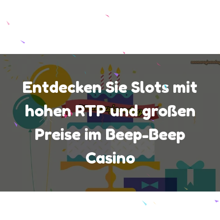
Entdecken Sie Slots mit
hohen RTP und großen
Preise im Beep-Beep
Casino