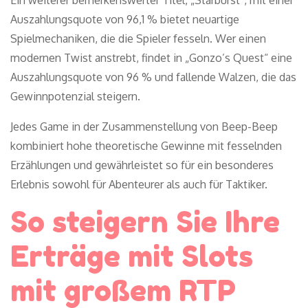
Ein weiterer bemerkenswerter Titel, „Starburst“, mit einer
Auszahlungsquote von 96,1 % bietet neuartige
Spielmechaniken, die die Spieler fesseln. Wer einen
modernen Twist anstrebt, findet in „Gonzo’s Quest“ eine
Auszahlungsquote von 96 % und fallende Walzen, die das
Gewinnpotenzial steigern.
Jedes Game in der Zusammenstellung von Beep-Beep
kombiniert hohe theoretische Gewinne mit fesselnden
Erzählungen und gewährleistet so für ein besonderes
Erlebnis sowohl für Abenteurer als auch für Taktiker.
So steigern Sie Ihre
Erträge mit Slots
mit großem RTP