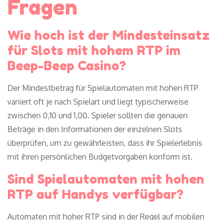
Fragen
Wie hoch ist der Mindesteinsatz
für Slots mit hohem RTP im
Beep-Beep Casino?
Der Mindestbetrag für Spielautomaten mit hohen RTP
variiert oft je nach Spielart und liegt typischerweise
zwischen 0,10 und 1,00. Spieler sollten die genauen
Beträge in den Informationen der einzelnen Slots
überprüfen, um zu gewährleisten, dass ihr Spielerlebnis
mit ihren persönlichen Budgetvorgaben konform ist.
Sind Spielautomaten mit hohen
RTP auf Handys verfügbar?
Automaten mit hoher RTP sind in der Regel auf mobilen