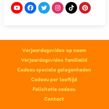
Verjaardagsvideo op naam
Verjaardagsvideo familielid
Cadeau speciale gelegenheden
Cadeau per leeftijd
Felicitatie cadeau
Contact