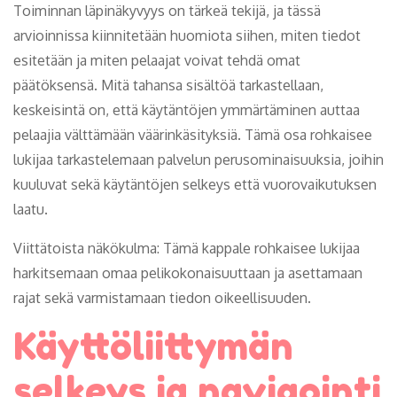
Toiminnan läpinäkyvyys on tärkeä tekijä, ja tässä
arvioinnissa kiinnitetään huomiota siihen, miten tiedot
esitetään ja miten pelaajat voivat tehdä omat
päätöksensä. Mitä tahansa sisältöä tarkastellaan,
keskeisintä on, että käytäntöjen ymmärtäminen auttaa
pelaajia välttämään väärinkäsityksiä. Tämä osa rohkaisee
lukijaa tarkastelemaan palvelun perusominaisuuksia, joihin
kuuluvat sekä käytäntöjen selkeys että vuorovaikutuksen
laatu.
Viittätoista näkökulma: Tämä kappale rohkaisee lukijaa
harkitsemaan omaa pelikokonaisuuttaan ja asettamaan
rajat sekä varmistamaan tiedon oikeellisuuden.
Käyttöliittymän
selkeys ja navigointi