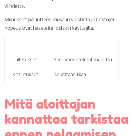
viihdettä.
Miinukset: palautteen mukaan viestintä ja nostojen
nopeus ovat haasteita joillakin käyttäjillä.
Ominaisuus
Tiedot
Talletukset
Perusmenetelmät mainittu
Kotiutukset
Seurataan tilaa
Mitä aloittajan
kannattaa tarkistaa
ennen pelaamisen