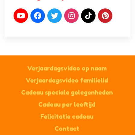
Verjaardagsvideo op naam
Verjaardagsvideo familielid
Cadeau speciale gelegenheden
Cadeau per leeftijd
Felicitatie cadeau
Contact