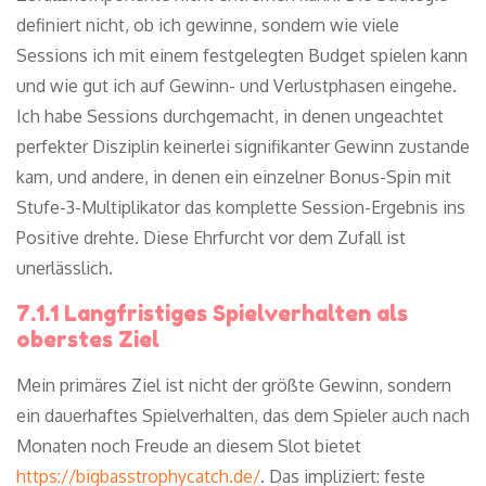
definiert nicht, ob ich gewinne, sondern wie viele
Sessions ich mit einem festgelegten Budget spielen kann
und wie gut ich auf Gewinn- und Verlustphasen eingehe.
Ich habe Sessions durchgemacht, in denen ungeachtet
perfekter Disziplin keinerlei signifikanter Gewinn zustande
kam, und andere, in denen ein einzelner Bonus-Spin mit
Stufe-3-Multiplikator das komplette Session-Ergebnis ins
Positive drehte. Diese Ehrfurcht vor dem Zufall ist
unerlässlich.
7.1.1 Langfristiges Spielverhalten als
oberstes Ziel
Mein primäres Ziel ist nicht der größte Gewinn, sondern
ein dauerhaftes Spielverhalten, das dem Spieler auch nach
Monaten noch Freude an diesem Slot bietet
https://bigbasstrophycatch.de/
. Das impliziert: feste