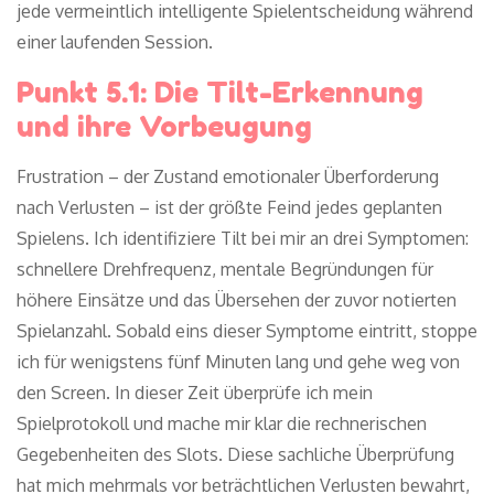
jede vermeintlich intelligente Spielentscheidung während
einer laufenden Session.
Punkt 5.1: Die Tilt-Erkennung
und ihre Vorbeugung
Frustration – der Zustand emotionaler Überforderung
nach Verlusten – ist der größte Feind jedes geplanten
Spielens. Ich identifiziere Tilt bei mir an drei Symptomen:
schnellere Drehfrequenz, mentale Begründungen für
höhere Einsätze und das Übersehen der zuvor notierten
Spielanzahl. Sobald eins dieser Symptome eintritt, stoppe
ich für wenigstens fünf Minuten lang und gehe weg von
den Screen. In dieser Zeit überprüfe ich mein
Spielprotokoll und mache mir klar die rechnerischen
Gegebenheiten des Slots. Diese sachliche Überprüfung
hat mich mehrmals vor beträchtlichen Verlusten bewahrt,