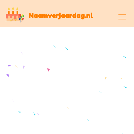
Skip
to
Naamverjaardag.nl
content