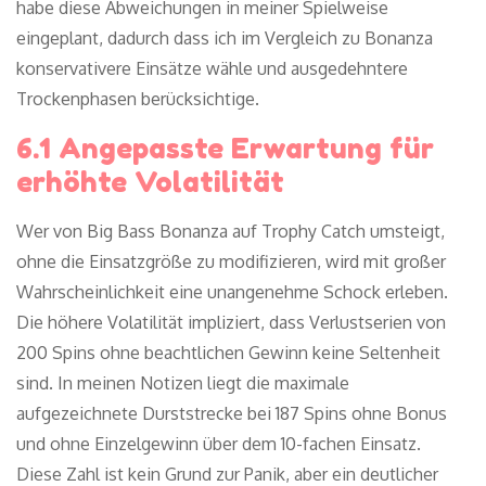
habe diese Abweichungen in meiner Spielweise
eingeplant, dadurch dass ich im Vergleich zu Bonanza
konservativere Einsätze wähle und ausgedehntere
Trockenphasen berücksichtige.
6.1 Angepasste Erwartung für
erhöhte Volatilität
Wer von Big Bass Bonanza auf Trophy Catch umsteigt,
ohne die Einsatzgröße zu modifizieren, wird mit großer
Wahrscheinlichkeit eine unangenehme Schock erleben.
Die höhere Volatilität impliziert, dass Verlustserien von
200 Spins ohne beachtlichen Gewinn keine Seltenheit
sind. In meinen Notizen liegt die maximale
aufgezeichnete Durststrecke bei 187 Spins ohne Bonus
und ohne Einzelgewinn über dem 10-fachen Einsatz.
Diese Zahl ist kein Grund zur Panik, aber ein deutlicher