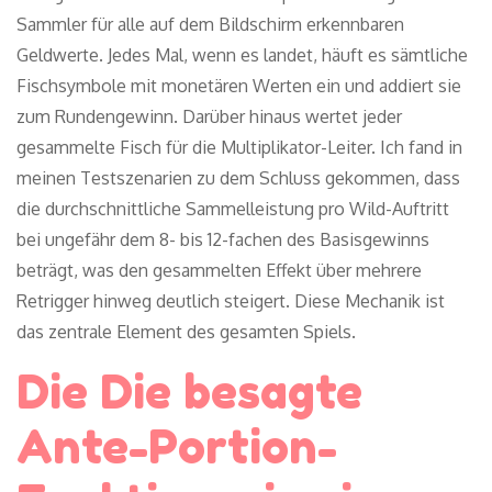
Sammler für alle auf dem Bildschirm erkennbaren
Geldwerte. Jedes Mal, wenn es landet, häuft es sämtliche
Fischsymbole mit monetären Werten ein und addiert sie
zum Rundengewinn. Darüber hinaus wertet jeder
gesammelte Fisch für die Multiplikator-Leiter. Ich fand in
meinen Testszenarien zu dem Schluss gekommen, dass
die durchschnittliche Sammelleistung pro Wild-Auftritt
bei ungefähr dem 8- bis 12-fachen des Basisgewinns
beträgt, was den gesammelten Effekt über mehrere
Retrigger hinweg deutlich steigert. Diese Mechanik ist
das zentrale Element des gesamten Spiels.
Die Die besagte
Ante-Portion-