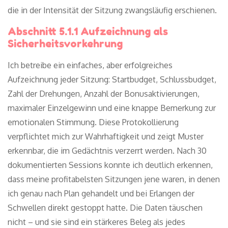
die in der Intensität der Sitzung zwangsläufig erschienen.
Abschnitt 5.1.1 Aufzeichnung als
Sicherheitsvorkehrung
Ich betreibe ein einfaches, aber erfolgreiches
Aufzeichnung jeder Sitzung: Startbudget, Schlussbudget,
Zahl der Drehungen, Anzahl der Bonusaktivierungen,
maximaler Einzelgewinn und eine knappe Bemerkung zur
emotionalen Stimmung. Diese Protokollierung
verpflichtet mich zur Wahrhaftigkeit und zeigt Muster
erkennbar, die im Gedächtnis verzerrt werden. Nach 30
dokumentierten Sessions konnte ich deutlich erkennen,
dass meine profitabelsten Sitzungen jene waren, in denen
ich genau nach Plan gehandelt und bei Erlangen der
Schwellen direkt gestoppt hatte. Die Daten täuschen
nicht – und sie sind ein stärkeres Beleg als jedes