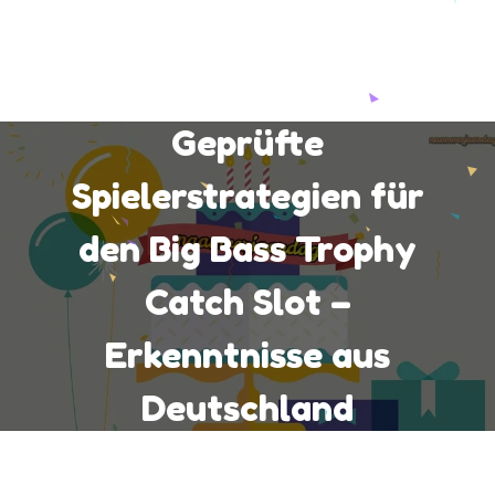
Geprüfte
Spielerstrategien für
den Big Bass Trophy
Catch Slot –
Erkenntnisse aus
Deutschland