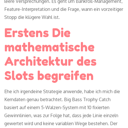
leere Versprechungen. Es geht um Bankroll-Management,
Feature-Interpretation und die Frage, wann ein vorzeitiger
Stopp die klügere Wahl ist.
Erstens Die
mathematische
Architektur des
Slots begreifen
Ehe ich irgendeine Strategie anwende, habe ich mich die
Kerndaten genau betrachtet. Big Bass Trophy Catch
basiert auf einem 5-Walzen-System mit 10 fixierten
Gewinnlinien, was zur Folge hat, dass jede Linie einzeln
gewertet wird und keine variablen Wege bestehen. Der