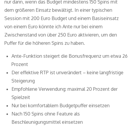
nur dann, wenn das Budget mindestens 150 Spins mit
dem größeren Einsatz bewältigt. In einer typischen
Session mit 200 Euro Budget und einem Basiseinsatz
von einem Euro könnte ich Ante nur bei einem
Zwischenstand von über 250 Euro aktivieren, um den
Puffer für die höheren Spins zu haben.
Ante-Funktion steigert die Bonusfrequenz um etwa 26
Prozent
Der effektive RTP ist unverändert – keine langfristige
Steigerung
Empfohlene Verwendung: maximal 20 Prozent der
Spielzeit
Nur bei komfortablem Budgetpuffer einsetzen
Nach 150 Spins ohne Feature als
Beschleunigungsmittel einsetzen