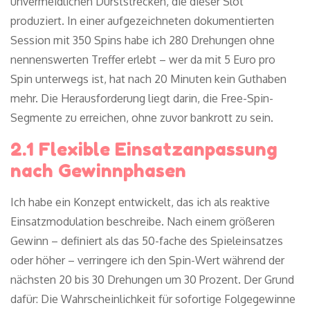
unvermeidlichen Durststrecken, die dieser Slot
produziert. In einer aufgezeichneten dokumentierten
Session mit 350 Spins habe ich 280 Drehungen ohne
nennenswerten Treffer erlebt – wer da mit 5 Euro pro
Spin unterwegs ist, hat nach 20 Minuten kein Guthaben
mehr. Die Herausforderung liegt darin, die Free-Spin-
Segmente zu erreichen, ohne zuvor bankrott zu sein.
2.1 Flexible Einsatzanpassung
nach Gewinnphasen
Ich habe ein Konzept entwickelt, das ich als reaktive
Einsatzmodulation beschreibe. Nach einem größeren
Gewinn – definiert als das 50-fache des Spieleinsatzes
oder höher – verringere ich den Spin-Wert während der
nächsten 20 bis 30 Drehungen um 30 Prozent. Der Grund
dafür: Die Wahrscheinlichkeit für sofortige Folgegewinne