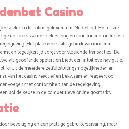
ldenbet Casino
jke speler in de online gokwereld in Nederland. Het casino
ilige en interessante spelervaring en functioneert onder een
e regelgeving. Het platform maakt gebruik van moderne
rmt en tegelijkertijd zorgt voor vloeiende transacties. De
uwe als geoefende spelers en biedt een intuïtieve navigatie.
lijkt uit de meerdere zelfuitsluitingsmogelijkheden en
nst van het casino reactief en bekwaam en reageert op
amenvoegen met conformiteit aan de regelgeving,
 een solide keuze in de competitieve online gokmarkt.
atie
door beveiliging en een prettige gebruikerservaring, maar