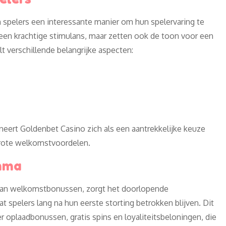
spelers een interessante manier om hun spelervaring te
 een krachtige stimulans, maar zetten ook de toon voor een
 verschillende belangrijke aspecten:
eert Goldenbet Casino zich als een aantrekkelijke keuze
grote welkomstvoordelen.
mma
van welkomstbonussen, zorgt het doorlopende
spelers lang na hun eerste storting betrokken blijven. Dit
 oplaadbonussen, gratis spins en loyaliteitsbeloningen, die