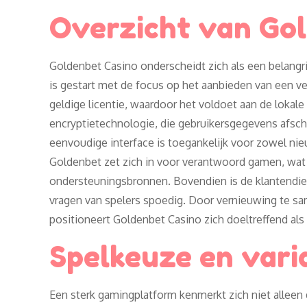
Overzicht van Go
Goldenbet Casino onderscheidt zich als een belangri
is gestart met de focus op het aanbieden van een ve
geldige licentie, waardoor het voldoet aan de lokal
encryptietechnologie, die gebruikersgegevens afsche
eenvoudige interface is toegankelijk voor zowel nie
Goldenbet zet zich in voor verantwoord gamen, wat b
ondersteuningsbronnen. Bovendien is de klantendie
vragen van spelers spoedig. Door vernieuwing te s
positioneert Goldenbet Casino zich doeltreffend als
Spelkeuze en vari
Een sterk gamingplatform kenmerkt zich niet alleen 