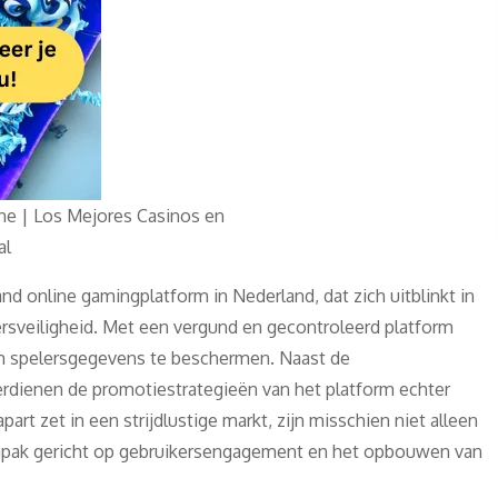
d online gamingplatform in Nederland, dat zich uitblinkt in
ersveiligheid. Met een vergund en gecontroleerd platform
m spelersgegevens te beschermen. Naast de
erdienen de promotiestrategieën van het platform echter
rt zet in een strijdlustige markt, zijn misschien niet alleen
anpak gericht op gebruikersengagement en het opbouwen van