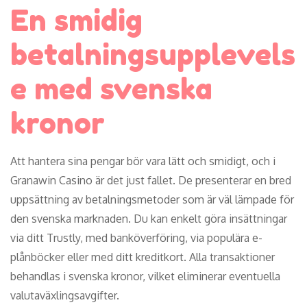
En smidig
betalningsupplevels
e med svenska
kronor
Att hantera sina pengar bör vara lätt och smidigt, och i
Granawin Casino är det just fallet. De presenterar en bred
uppsättning av betalningsmetoder som är väl lämpade för
den svenska marknaden. Du kan enkelt göra insättningar
via ditt Trustly, med banköverföring, via populära e-
plånböcker eller med ditt kreditkort. Alla transaktioner
behandlas i svenska kronor, vilket eliminerar eventuella
valutaväxlingsavgifter.