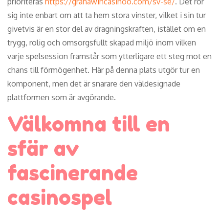
prioriteras
https://granawincasinoo.com/sv-se/
. Det rör
sig inte enbart om att ta hem stora vinster, vilket i sin tur
givetvis är en stor del av dragningskraften, istället om en
trygg, rolig och omsorgsfullt skapad miljö inom vilken
varje spelsession framstår som ytterligare ett steg mot en
chans till förmögenhet. Här på denna plats utgör tur en
komponent, men det är snarare den väldesignade
plattformen som är avgörande.
Välkomna till en
sfär av
fascinerande
casinospel