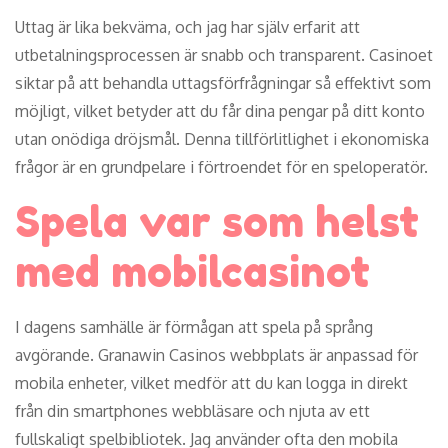
Uttag är lika bekväma, och jag har själv erfarit att
utbetalningsprocessen är snabb och transparent. Casinoet
siktar på att behandla uttagsförfrågningar så effektivt som
möjligt, vilket betyder att du får dina pengar på ditt konto
utan onödiga dröjsmål. Denna tillförlitlighet i ekonomiska
frågor är en grundpelare i förtroendet för en speloperatör.
Spela var som helst
med mobilcasinot
I dagens samhälle är förmågan att spela på språng
avgörande. Granawin Casinos webbplats är anpassad för
mobila enheter, vilket medför att du kan logga in direkt
från din smartphones webbläsare och njuta av ett
fullskaligt spelbibliotek. Jag använder ofta den mobila