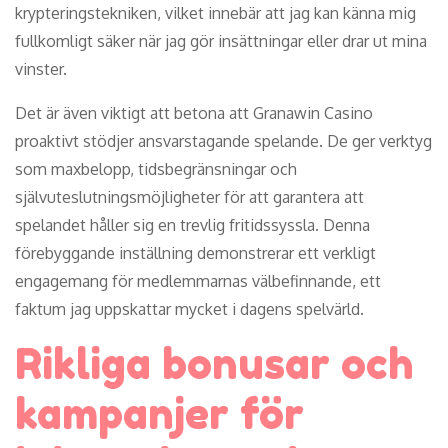
krypteringstekniken, vilket innebär att jag kan känna mig
fullkomligt säker när jag gör insättningar eller drar ut mina
vinster.
Det är även viktigt att betona att Granawin Casino
proaktivt stödjer ansvarstagande spelande. De ger verktyg
som maxbelopp, tidsbegränsningar och
självuteslutningsmöjligheter för att garantera att
spelandet håller sig en trevlig fritidssyssla. Denna
förebyggande inställning demonstrerar ett verkligt
engagemang för medlemmarnas välbefinnande, ett
faktum jag uppskattar mycket i dagens spelvärld.
Rikliga bonusar och
kampanjer för