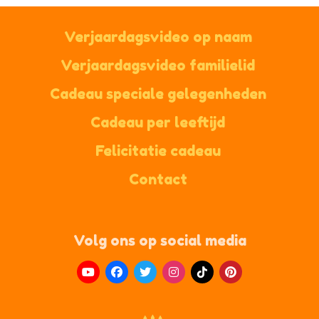
Verjaardagsvideo op naam
Verjaardagsvideo familielid
Cadeau speciale gelegenheden
Cadeau per leeftijd
Felicitatie cadeau
Contact
Volg ons op social media