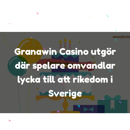
Granawin Casino utgör
där spelare omvandlar
lycka till att rikedom i
Sverige