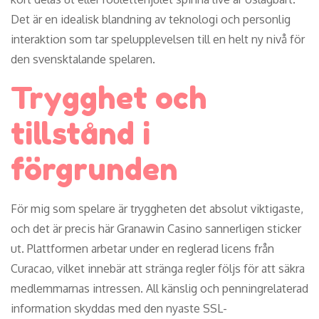
Det är en idealisk blandning av teknologi och personlig
interaktion som tar spelupplevelsen till en helt ny nivå för
den svensktalande spelaren.
Trygghet och
tillstånd i
förgrunden
För mig som spelare är tryggheten det absolut viktigaste,
och det är precis här Granawin Casino sannerligen sticker
ut. Plattformen arbetar under en reglerad licens från
Curacao, vilket innebär att stränga regler följs för att säkra
medlemmarnas intressen. All känslig och penningrelaterad
information skyddas med den nyaste SSL-