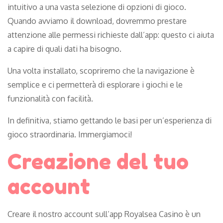
intuitivo a una vasta selezione di opzioni di gioco.
Quando avviamo il download, dovremmo prestare
attenzione alle permessi richieste dall’app: questo ci aiuta
a capire di quali dati ha bisogno.
Una volta installato, scopriremo che la navigazione è
semplice e ci permetterà di esplorare i giochi e le
funzionalità con facilità.
In definitiva, stiamo gettando le basi per un’esperienza di
gioco straordinaria. Immergiamoci!
Creazione del tuo
account
Creare il nostro account sull’app Royalsea Casino è un