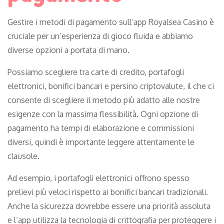
Gestire i metodi di pagamento sull’app Royalsea Casino è
cruciale per un’esperienza di gioco fluida e abbiamo
diverse opzioni a portata di mano.
Possiamo scegliere tra carte di credito, portafogli
elettronici, bonifici bancari e persino criptovalute, il che ci
consente di scegliere il metodo più adatto alle nostre
esigenze con la massima flessibilità. Ogni opzione di
pagamento ha tempi di elaborazione e commissioni
diversi, quindi è importante leggere attentamente le
clausole.
Ad esempio, i portafogli elettronici offrono spesso
prelievi più veloci rispetto ai bonifici bancari tradizionali.
Anche la sicurezza dovrebbe essere una priorità assoluta
e l’app utilizza la tecnologia di crittografia per proteggere i