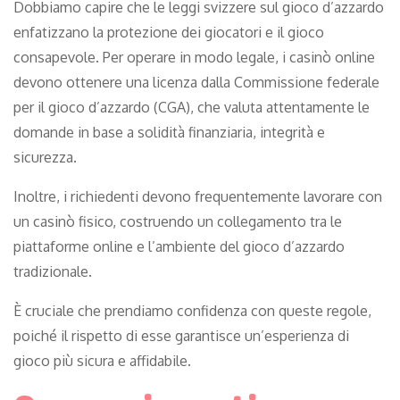
Dobbiamo capire che le leggi svizzere sul gioco d’azzardo
enfatizzano la protezione dei giocatori e il gioco
consapevole. Per operare in modo legale, i casinò online
devono ottenere una licenza dalla Commissione federale
per il gioco d’azzardo (CGA), che valuta attentamente le
domande in base a solidità finanziaria, integrità e
sicurezza.
Inoltre, i richiedenti devono frequentemente lavorare con
un casinò fisico, costruendo un collegamento tra le
piattaforme online e l’ambiente del gioco d’azzardo
tradizionale.
È cruciale che prendiamo confidenza con queste regole,
poiché il rispetto di esse garantisce un’esperienza di
gioco più sicura e affidabile.