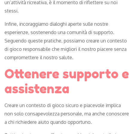
un’attività ricreativa, è il momento di riflettere su noi
stessi.
Infine, incoraggiamo dialoghi aperte sulle nostre
esperienze, sostenendo una comunità di supporto.
Seguendo queste pratiche, possiamo creare un contesto
di gioco responsabile che migliori il nostro piacere senza
compromettere il nostro salute.
Ottenere supporto e
assistenza
Creare un contesto di gioco sicuro e piacevole implica
non solo consapevolezza personale, ma anche conoscere
a chi richiedere aiuto quando opportuno.