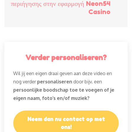
περιήγησης στην εφαρμογή Neon54
Casino
Verder personaliseren?
Wil jij een eigen draai geven aan deze video en
nog verder
personaliseren
door bijv. een
persoonlijke boodschap toe te voegen of je
eigen naam, foto’s en/of muziek?
Neem dan nu contact op met
ons!