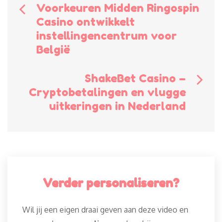
Bericht
Voorkeuren Midden Ringospin
Casino ontwikkelt
navigatie
instellingencentrum voor
België
ShakeBet Casino –
Cryptobetalingen en vlugge
uitkeringen in Nederland
Verder personaliseren?
Wil jij een eigen draai geven aan deze video en