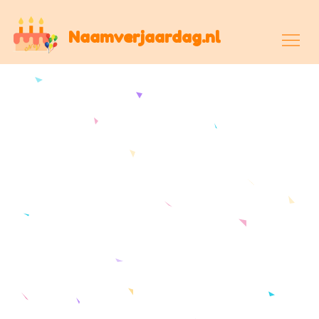
Skip
to
Naamverjaardag.nl
content