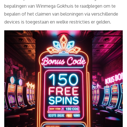
bepalingen van Winmega Gokhuis te raadplegen om te
bepalen of het claimen van beloningen via verschillende
devices is toegestaan en welke restricties er gelden.