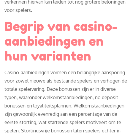
verkennen hiervan kan leiden tot nog grotere beloningen
voor spelers.
Begrip van casino-
aanbiedingen en
hun varianten
Casino-aanbiedingen vormen een belangrijke aansporing
voor zowel nieuwe als bestaande spelers en verhogen de
totale spelervaring. Deze bonussen zijn er in diverse
typen, waaronder welkomstaanbiedingen, no deposit
bonussen en loyaliteitsplannen. Welkomstaanbiedingen
zijn gewoonlijk evenredig aan een percentage van de
eerste storting, wat startende spelers motiveert om te
spelen. Stortingsvrije bonussen laten spelers echter in