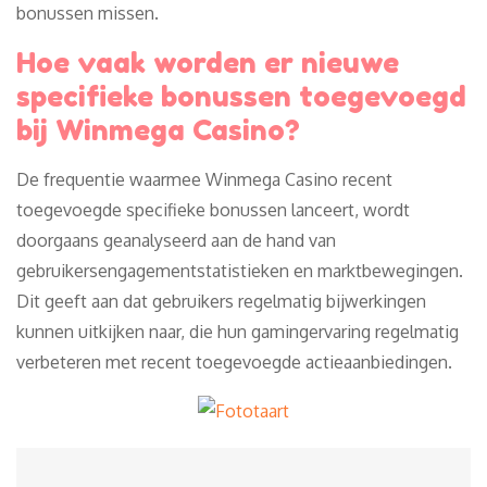
bonussen missen.
Hoe vaak worden er nieuwe
specifieke bonussen toegevoegd
bij Winmega Casino?
De frequentie waarmee Winmega Casino recent
toegevoegde specifieke bonussen lanceert, wordt
doorgaans geanalyseerd aan de hand van
gebruikersengagementstatistieken en marktbewegingen.
Dit geeft aan dat gebruikers regelmatig bijwerkingen
kunnen uitkijken naar, die hun gamingervaring regelmatig
verbeteren met recent toegevoegde actieaanbiedingen.