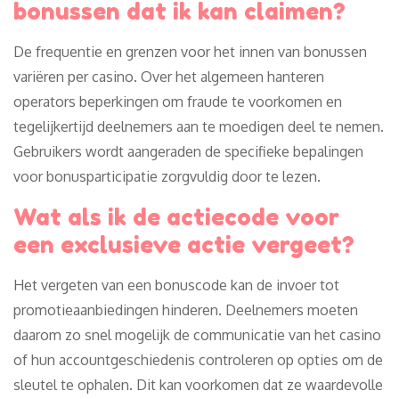
bonussen dat ik kan claimen?
De frequentie en grenzen voor het innen van bonussen
variëren per casino. Over het algemeen hanteren
operators beperkingen om fraude te voorkomen en
tegelijkertijd deelnemers aan te moedigen deel te nemen.
Gebruikers wordt aangeraden de specifieke bepalingen
voor bonusparticipatie zorgvuldig door te lezen.
Wat als ik de actiecode voor
een exclusieve actie vergeet?
Het vergeten van een bonuscode kan de invoer tot
promotieaanbiedingen hinderen. Deelnemers moeten
daarom zo snel mogelijk de communicatie van het casino
of hun accountgeschiedenis controleren op opties om de
sleutel te ophalen. Dit kan voorkomen dat ze waardevolle