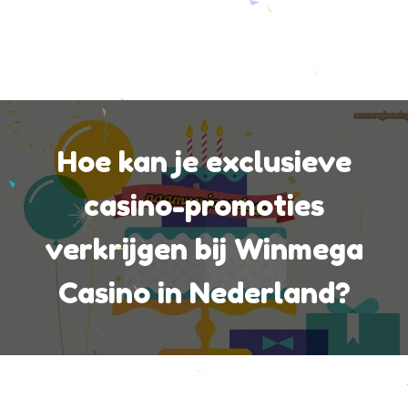
Hoe kan je exclusieve
casino-promoties
verkrijgen bij Winmega
Casino in Nederland?