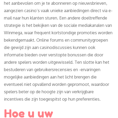
het aanbevolen om je te abonneren op nieuwsbrieven,
aangezien casino’s vaak unieke aanbiedingen direct via e-
mail naar hun klanten sturen. Een andere doeltreffende
strategie is het bekijken van de sociale mediakanalen van
Winmega, waar frequent kortstondige promoties worden
bekendgemaakt. Online forums en communitygroepen
die gewijd zijn aan casinodiscussies kunnen ook
informatie bieden over verstopte bonussen die door
andere spelers worden uitgewisseld. Ten slotte kan het
bestuderen van gebruikersrecensies en -ervaringen
mogelijke aanbiedingen aan het licht brengen die
eventueel niet opvallend worden gepromoot, waardoor
spelers beter op de hoogte zijn van verkrijgbare
incentives die zijn toegespitst op hun preferenties.
Hoe u uw