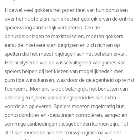
Hoewel veel gokkers het potentieel van hun bonussen
over het hoofd zien, kan effectief gebruik ervan de online
spelervaring aanzienlijk verbeteren. Om de
bonusbeloningen te maximaliseren, moeten gokkers
eerst de inzetvereisten begrijpen en zich richten op
spellen die het meest bijdragen aan het behalen ervan.
Het analyseren van de wisselvalligheid van games kan
spelers helpen bij het kiezen van mogelijkheden met
gunstige winstkansen, waardoor de gelegenheid op winst
toeneemt. Moment is ook belangrijk; het benutten van
beloningen tijdens aanbiedingsperiodes kan extra
voordelen opleveren. Spelers moeten regelmatig hun
bonuscondities en -bepalingen controleren, aangezien
sommige aanbiedingen tijdsgebonden kunnen zijn. Tot
slot kan meedoen aan het trouwprogramma van het