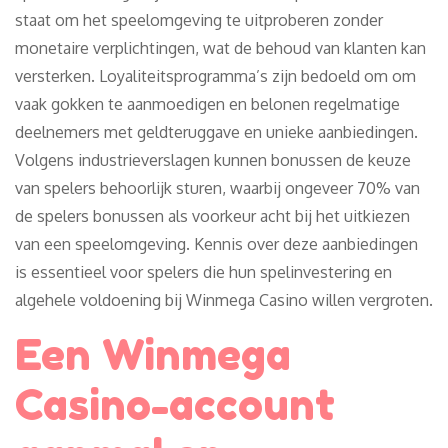
staat om het speelomgeving te uitproberen zonder
monetaire verplichtingen, wat de behoud van klanten kan
versterken. Loyaliteitsprogramma’s zijn bedoeld om om
vaak gokken te aanmoedigen en belonen regelmatige
deelnemers met geldteruggave en unieke aanbiedingen.
Volgens industrieverslagen kunnen bonussen de keuze
van spelers behoorlijk sturen, waarbij ongeveer 70% van
de spelers bonussen als voorkeur acht bij het uitkiezen
van een speelomgeving. Kennis over deze aanbiedingen
is essentieel voor spelers die hun spelinvestering en
algehele voldoening bij Winmega Casino willen vergroten.
Een Winmega
Casino-account