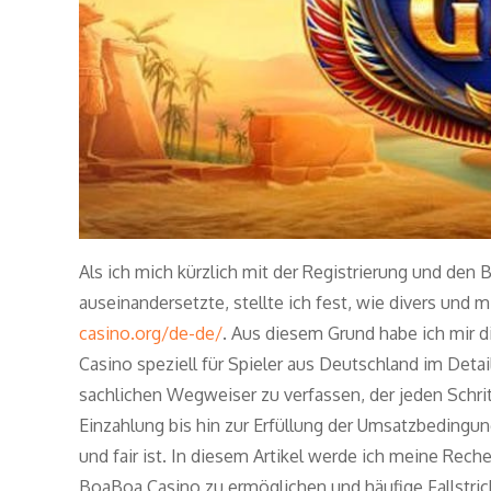
Als ich mich kürzlich mit der Registrierung und de
auseinandersetzte, stellte ich fest, wie divers und
casino.org/de-de/
. Aus diesem Grund habe ich mir
Casino speziell für Spieler aus Deutschland im Detai
sachlichen Wegweiser zu verfassen, der jeden Schrit
Einzahlung bis hin zur Erfüllung der Umsatzbedingung
und fair ist. In diesem Artikel werde ich meine Rec
BoaBoa Casino zu ermöglichen und häufige Fallstrick