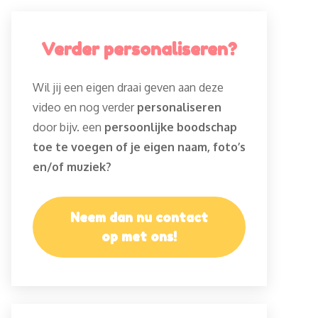
Verder personaliseren?
Wil jij een eigen draai geven aan deze
video en nog verder
personaliseren
door bijv. een
persoonlijke boodschap
toe te voegen of je eigen naam, foto’s
en/of muziek?
Neem dan nu contact
op met ons!