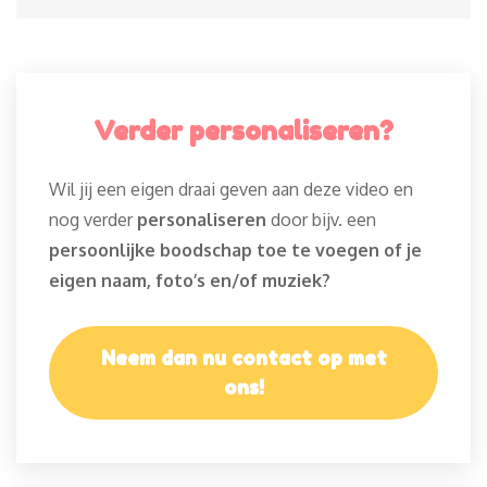
Verder personaliseren?
Wil jij een eigen draai geven aan deze video en
nog verder
personaliseren
door bijv. een
persoonlijke boodschap toe te voegen of je
eigen naam, foto’s en/of muziek?
Neem dan nu contact op met
ons!