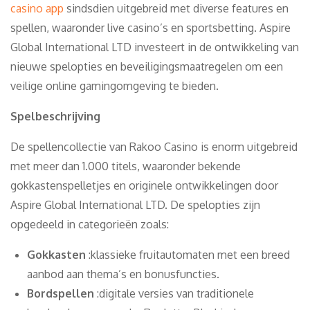
casino app
sindsdien uitgebreid met diverse features en
spellen, waaronder live casino’s en sportsbetting. Aspire
Global International LTD investeert in de ontwikkeling van
nieuwe spelopties en beveiligingsmaatregelen om een
veilige online gamingomgeving te bieden.
Spelbeschrijving
De spellencollectie van Rakoo Casino is enorm uitgebreid
met meer dan 1.000 titels, waaronder bekende
gokkastenspelletjes en originele ontwikkelingen door
Aspire Global International LTD. De spelopties zijn
opgedeeld in categorieën zoals:
Gokkasten
:klassieke fruitautomaten met een breed
aanbod aan thema’s en bonusfuncties.
Bordspellen
:digitale versies van traditionele