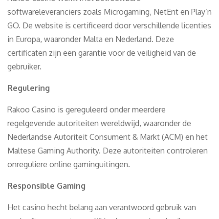
softwareleveranciers zoals Microgaming, NetEnt en Play’n
GO. De website is certificeerd door verschillende licenties
in Europa, waaronder Malta en Nederland. Deze
certificaten zijn een garantie voor de veiligheid van de
gebruiker.
Regulering
Rakoo Casino is gereguleerd onder meerdere
regelgevende autoriteiten wereldwijd, waaronder de
Nederlandse Autoriteit Consument & Markt (ACM) en het
Maltese Gaming Authority. Deze autoriteiten controleren
onreguliere online gaminguitingen.
Responsible Gaming
Het casino hecht belang aan verantwoord gebruik van