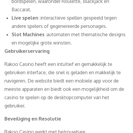
bordspelen, waaronder Roulette, Blackjack en
Baccarat.
Live spelen
:interactieve spellen gespeeld tegen
andere spelers of gegenereerde personages.
Slot Machines
:automaten met thematische designs
en mogelijke grote winsten.
Gebruikerservaring
Rakoo Casino heeft een intuïtief en gemakkelijk te
gebruiken interface, die snel is geladen en makkelijk te
navigeren. De website biedt een mobiele app voor de
meeste apparaten en biedt ook een mogelijkheid om de
casino te spelen op de desktopcomputer van het
gebruiker.
Beveiliging en Resolutie
Rakoo Casino werkt met betrouwbare