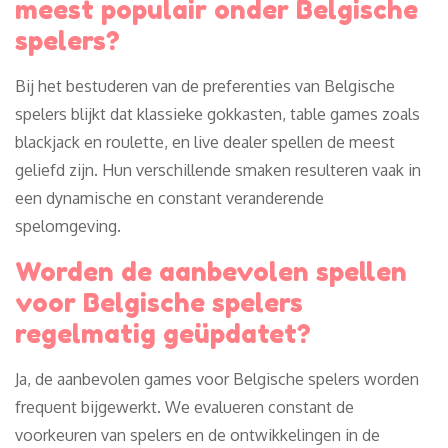
meest populair onder Belgische
spelers?
Bij het bestuderen van de preferenties van Belgische
spelers blijkt dat klassieke gokkasten, table games zoals
blackjack en roulette, en live dealer spellen de meest
geliefd zijn. Hun verschillende smaken resulteren vaak in
een dynamische en constant veranderende
spelomgeving.
Worden de aanbevolen spellen
voor Belgische spelers
regelmatig geüpdatet?
Ja, de aanbevolen games voor Belgische spelers worden
frequent bijgewerkt. We evalueren constant de
voorkeuren van spelers en de ontwikkelingen in de