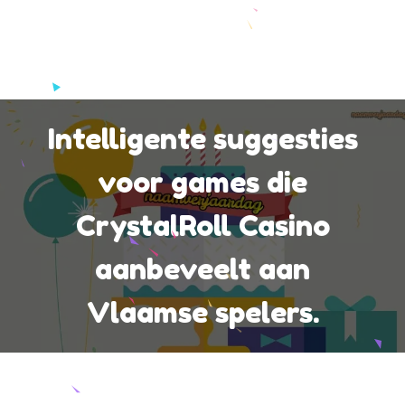
Intelligente suggesties
voor games die
CrystalRoll Casino
aanbeveelt aan
Vlaamse spelers.