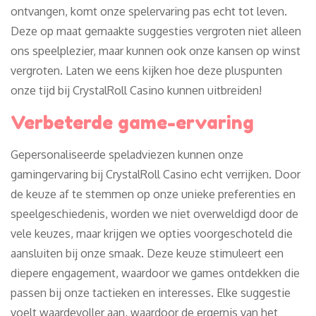
ontvangen, komt onze spelervaring pas echt tot leven.
Deze op maat gemaakte suggesties vergroten niet alleen
ons speelplezier, maar kunnen ook onze kansen op winst
vergroten. Laten we eens kijken hoe deze pluspunten
onze tijd bij CrystalRoll Casino kunnen uitbreiden!
Verbeterde game-ervaring
Gepersonaliseerde speladviezen kunnen onze
gamingervaring bij CrystalRoll Casino echt verrijken. Door
de keuze af te stemmen op onze unieke preferenties en
speelgeschiedenis, worden we niet overweldigd door de
vele keuzes, maar krijgen we opties voorgeschoteld die
aansluiten bij onze smaak. Deze keuze stimuleert een
diepere engagement, waardoor we games ontdekken die
passen bij onze tactieken en interesses. Elke suggestie
voelt waardevoller aan, waardoor de ergernis van het