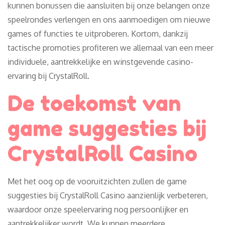
kunnen bonussen die aansluiten bij onze belangen onze
speelrondes verlengen en ons aanmoedigen om nieuwe
games of functies te uitproberen. Kortom, dankzij
tactische promoties profiteren we allemaal van een meer
individuele, aantrekkelijke en winstgevende casino-
ervaring bij CrystalRoll.
De toekomst van
game suggesties bij
CrystalRoll Casino
Met het oog op de vooruitzichten zullen de game
suggesties bij CrystalRoll Casino aanzienlijk verbeteren,
waardoor onze speelervaring nog persoonlijker en
aantrekkelijker wordt. We kunnen meerdere