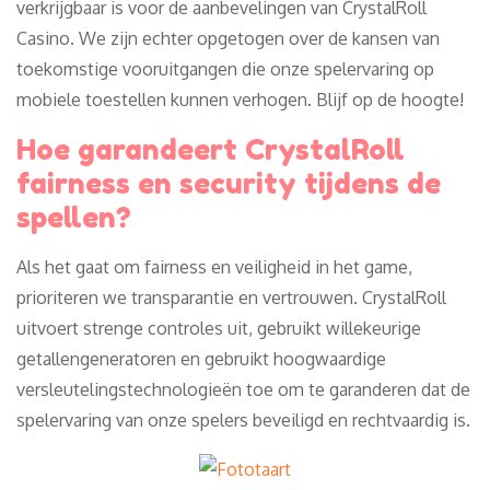
verkrijgbaar is voor de aanbevelingen van CrystalRoll
Casino. We zijn echter opgetogen over de kansen van
toekomstige vooruitgangen die onze spelervaring op
mobiele toestellen kunnen verhogen. Blijf op de hoogte!
Hoe garandeert CrystalRoll
fairness en security tijdens de
spellen?
Als het gaat om fairness en veiligheid in het game,
prioriteren we transparantie en vertrouwen. CrystalRoll
uitvoert strenge controles uit, gebruikt willekeurige
getallengeneratoren en gebruikt hoogwaardige
versleutelingstechnologieën toe om te garanderen dat de
spelervaring van onze spelers beveiligd en rechtvaardig is.