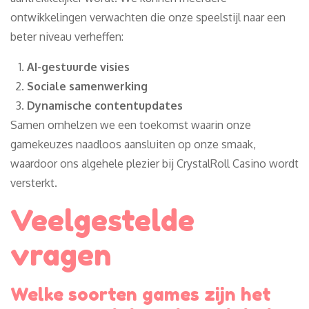
ontwikkelingen verwachten die onze speelstijl naar een
beter niveau verheffen:
AI-gestuurde visies
Sociale samenwerking
Dynamische contentupdates
Samen omhelzen we een toekomst waarin onze
gamekeuzes naadloos aansluiten op onze smaak,
waardoor ons algehele plezier bij CrystalRoll Casino wordt
versterkt.
Veelgestelde
vragen
Welke soorten games zijn het