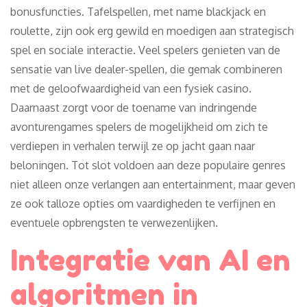
bonusfuncties. Tafelspellen, met name blackjack en
roulette, zijn ook erg gewild en moedigen aan strategisch
spel en sociale interactie. Veel spelers genieten van de
sensatie van live dealer-spellen, die gemak combineren
met de geloofwaardigheid van een fysiek casino.
Daarnaast zorgt voor de toename van indringende
avonturengames spelers de mogelijkheid om zich te
verdiepen in verhalen terwijl ze op jacht gaan naar
beloningen. Tot slot voldoen aan deze populaire genres
niet alleen onze verlangen aan entertainment, maar geven
ze ook talloze opties om vaardigheden te verfijnen en
eventuele opbrengsten te verwezenlijken.
Integratie van AI en
algoritmen in