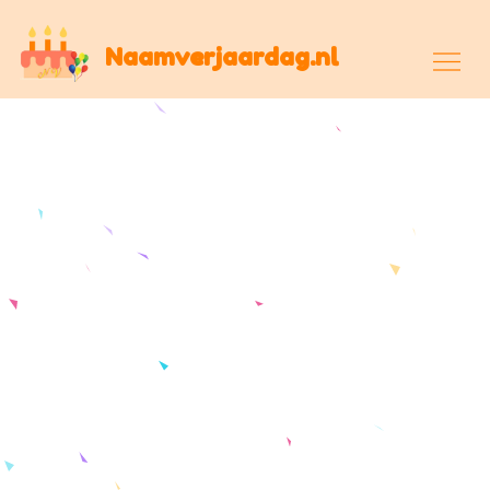
Skip
to
Naamverjaardag.nl
content