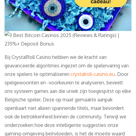
Bij CrystalRoll Casino hebben we de kracht van
geavanceerde algoritmes ingezet om de spelervaring van
onze spelers te optimaliseren
crystalroll-casino.eu
. Door
spelgewoonten en -voorkeuren te analyseren, beveelt
ons systeem games aan die uniek zijn toegespitst op elke
Belgische speler. Deze op maat gemaakte aanpak
openbaart niet alleen spannende titels, maar bevordert
ook de betrokkenheid binnen de community. Terwijl we
onderzoeken hoe deze intelligente suggesties onze
gaming-omgeving beïnvloeden, is het de moeite waard