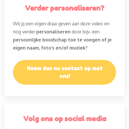
Verder personaliseren?
Wil jij een eigen draai geven aan deze video en
nog verder
personaliseren
door bijv. een
persoonlijke boodschap toe te voegen of je
eigen naam, foto’s en/of muziek?
Neem dan nu contact op met
ons!
Volg ons op social media