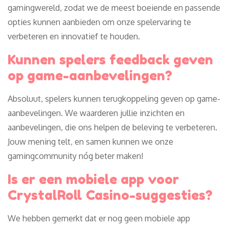
gamingwereld, zodat we de meest boeiende en passende
opties kunnen aanbieden om onze spelervaring te
verbeteren en innovatief te houden.
Kunnen spelers feedback geven
op game-aanbevelingen?
Absoluut, spelers kunnen terugkoppeling geven op game-
aanbevelingen. We waarderen jullie inzichten en
aanbevelingen, die ons helpen de beleving te verbeteren.
Jouw mening telt, en samen kunnen we onze
gamingcommunity nóg beter maken!
Is er een mobiele app voor
CrystalRoll Casino-suggesties?
We hebben gemerkt dat er nog geen mobiele app