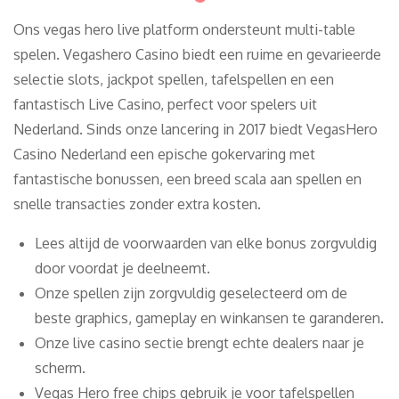
Ons vegas hero live platform ondersteunt multi-table
spelen. Vegashero Casino biedt een ruime en gevarieerde
selectie slots, jackpot spellen, tafelspellen en een
fantastisch Live Casino, perfect voor spelers uit
Nederland. Sinds onze lancering in 2017 biedt VegasHero
Casino Nederland een epische gokervaring met
fantastische bonussen, een breed scala aan spellen en
snelle transacties zonder extra kosten.
Lees altijd de voorwaarden van elke bonus zorgvuldig
door voordat je deelneemt.
Onze spellen zijn zorgvuldig geselecteerd om de
beste graphics, gameplay en winkansen te garanderen.
Onze live casino sectie brengt echte dealers naar je
scherm.
Vegas Hero free chips gebruik je voor tafelspellen