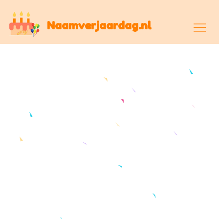
Skip
to
Naamverjaardag.nl
content