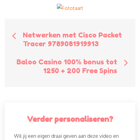
Bericht
Netwerken met Cisco Packet
Tracer 9789081919913
navigatie
Baloo Casino 100% bonus tot
1250 + 200 Free Spins
Verder personaliseren?
Wil jij een eigen draai geven aan deze video en