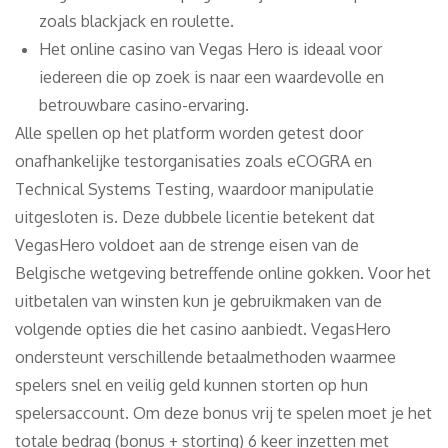
zoals blackjack en roulette.
Het online casino van Vegas Hero is ideaal voor
iedereen die op zoek is naar een waardevolle en
betrouwbare casino-ervaring.
Alle spellen op het platform worden getest door
onafhankelijke testorganisaties zoals eCOGRA en
Technical Systems Testing, waardoor manipulatie
uitgesloten is. Deze dubbele licentie betekent dat
VegasHero voldoet aan de strenge eisen van de
Belgische wetgeving betreffende online gokken. Voor het
uitbetalen van winsten kun je gebruikmaken van de
volgende opties die het casino aanbiedt. VegasHero
ondersteunt verschillende betaalmethoden waarmee
spelers snel en veilig geld kunnen storten op hun
spelersaccount. Om deze bonus vrij te spelen moet je het
totale bedrag (bonus + storting) 6 keer inzetten met