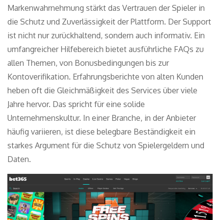
Markenwahrnehmung stärkt das Vertrauen der Spieler in
die Schutz und Zuverlässigkeit der Plattform. Der Support
ist nicht nur zurückhaltend, sondern auch informativ. Ein
umfangreicher Hilfebereich bietet ausführliche FAQs zu
allen Themen, von Bonusbedingungen bis zur
Kontoverifikation. Erfahrungsberichte von alten Kunden
heben oft die Gleichmäßigkeit des Services über viele
Jahre hervor. Das spricht für eine solide
Unternehmenskultur. In einer Branche, in der Anbieter
häufig variieren, ist diese belegbare Beständigkeit ein
starkes Argument für die Schutz von Spielergeldern und
Daten.