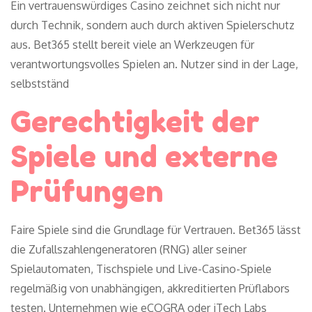
Ein vertrauenswürdiges Casino zeichnet sich nicht nur
durch Technik, sondern auch durch aktiven Spielerschutz
aus. Bet365 stellt bereit viele an Werkzeugen für
verantwortungsvolles Spielen an. Nutzer sind in der Lage,
selbstständ
Gerechtigkeit der
Spiele und externe
Prüfungen
Faire Spiele sind die Grundlage für Vertrauen. Bet365 lässt
die Zufallszahlengeneratoren (RNG) aller seiner
Spielautomaten, Tischspiele und Live-Casino-Spiele
regelmäßig von unabhängigen, akkreditierten Prüflabors
testen. Unternehmen wie eCOGRA oder iTech Labs