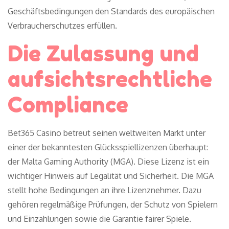
Geschäftsbedingungen den Standards des europäischen
Verbraucherschutzes erfüllen.
Die Zulassung und
aufsichtsrechtliche
Compliance
Bet365 Casino betreut seinen weltweiten Markt unter
einer der bekanntesten Glücksspiellizenzen überhaupt:
der Malta Gaming Authority (MGA). Diese Lizenz ist ein
wichtiger Hinweis auf Legalität und Sicherheit. Die MGA
stellt hohe Bedingungen an ihre Lizenznehmer. Dazu
gehören regelmäßige Prüfungen, der Schutz von Spielern
und Einzahlungen sowie die Garantie fairer Spiele.