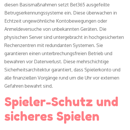
diesen Basismaßnahmen setzt Bet365 ausgefeilte
Betrugserkennungssysteme ein. Diese überwachen in
Echtzeit ungewöhnliche Kontobewegungen oder
Anmeldeversuche von unbekannten Geräten. Die
physischen Server sind untergebracht in hochgesicherten
Rechenzentren mit redundanten Systemen. Sie
garantieren einen unterbrechungsfreien Betrieb und
bewahren vor Datenverlust. Diese mehrschichtige
Sicherheitsarchitektur garantiert, dass Spielerkonto und
alle finanziellen Vorgänge rund um die Uhr vor externen
Gefahren bewahrt sind.
Spieler-Schutz und
sicheres Spielen