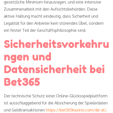
gesetzliche Minimum hinausragen, und eine intensive
Zusammenarbeit mit den Aufsichtsbehörden. Diese
aktive Haltung macht eindeutig, dass Sicherheit und
Legalität für den Anbieter kein störendes Übel, sondern
ein fester Teil der Geschäftsphilosophie sind.
Sicherheitsvorkehru
ngen und
Datensicherheit bei
Bet365
Der technische Schutz einer Online-Glücksspielplattform
ist ausschlaggebend für die Absicherung der Spielerdaten
und Geldtransaktionen
https://bet365kazino.com/de-at/
.