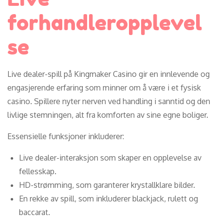
forhandleropplevel
se
Live dealer-spill på Kingmaker Casino gir en innlevende og
engasjerende erfaring som minner om å være i et fysisk
casino. Spillere nyter nerven ved handling i sanntid og den
livlige stemningen, alt fra komforten av sine egne boliger.
Essensielle funksjoner inkluderer:
Live dealer-interaksjon som skaper en opplevelse av
fellesskap.
HD-strømming, som garanterer krystallklare bilder.
En rekke av spill, som inkluderer blackjack, rulett og
baccarat.