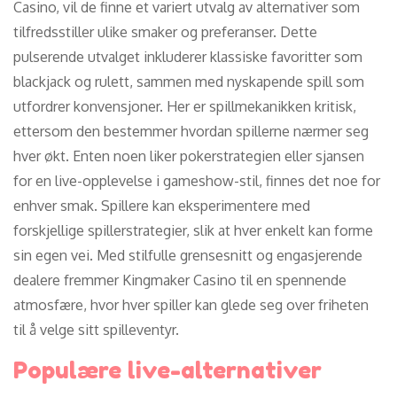
Casino, vil de finne et variert utvalg av alternativer som
tilfredsstiller ulike smaker og preferanser. Dette
pulserende utvalget inkluderer klassiske favoritter som
blackjack og rulett, sammen med nyskapende spill som
utfordrer konvensjoner. Her er spillmekanikken kritisk,
ettersom den bestemmer hvordan spillerne nærmer seg
hver økt. Enten noen liker pokerstrategien eller sjansen
for en live-opplevelse i gameshow-stil, finnes det noe for
enhver smak. Spillere kan eksperimentere med
forskjellige spillerstrategier, slik at hver enkelt kan forme
sin egen vei. Med stilfulle grensesnitt og engasjerende
dealere fremmer Kingmaker Casino til en spennende
atmosfære, hvor hver spiller kan glede seg over friheten
til å velge sitt spilleventyr.
Populære live-alternativer