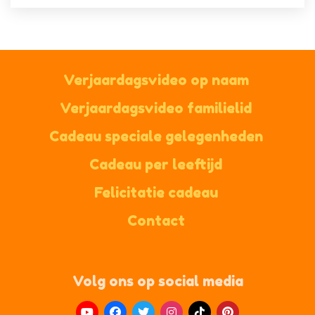
Verjaardagsvideo op naam
Verjaardagsvideo familielid
Cadeau speciale gelegenheden
Cadeau per leeftijd
Felicitatie cadeau
Contact
Volg ons op social media