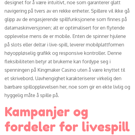
designet for å være intuitivt, noe som garanterer glatt
navigering på tvers av en rekke enheter. Spillere vil ikke gå
glipp av de engasjerende spillfunksjonene som finnes på
datamaskinversjonen; alt er optimalisert for en flytende
opplevelse mens de er mobile. Enten de spinner hjulene
på slots eller deltar i live-spill, leverer mobilplattformen
høyoppløselig grafikk og responsive kontroller. Denne
fleksibiliteten betyr at brukerne kan fordype seg i
spenningen på Kingmaker Casino uten å være knyttet til
et skrivebord. Uavhengighet karakteriserer virkelig den
bærbare spillopplevelsen her, noe som gir en ekte livlig og
hyggelig måte å spille på.
Kampanjer og
fordeler for livespill