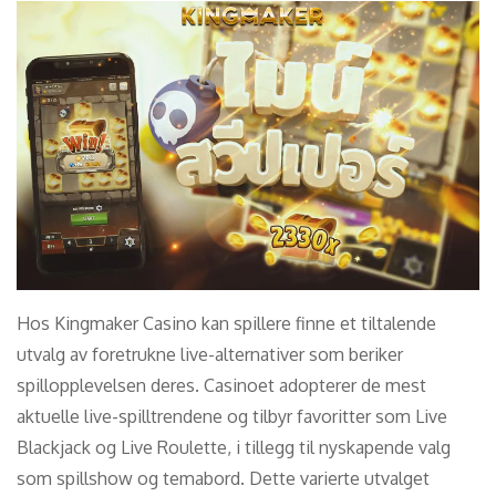
Hos Kingmaker Casino kan spillere finne et tiltalende
utvalg av foretrukne live-alternativer som beriker
spillopplevelsen deres. Casinoet adopterer de mest
aktuelle live-spilltrendene og tilbyr favoritter som Live
Blackjack og Live Roulette, i tillegg til nyskapende valg
som spillshow og temabord. Dette varierte utvalget