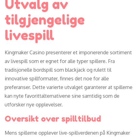
Utvalg av
tilgjengelige
livespill
Kingmaker Casino presenterer et imponerende sortiment
av livespill som er egnet for alle typer spillere. Fra
tradisjonelle bordspill som blackjack og rulett til
innovative spillformater, finnes det noe for alle
preferanser. Dette varierte utvalget garanterer at spillerne
kan nyte favorittalternativene sine samtidig som de
utforsker nye opplevelser.
Oversikt over spilltilbud
Mens spillerne opplever live-spillverdenen på Kingmaker