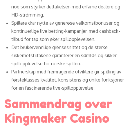
noe som styrker deltakelsen med erfarne dealere og
HD-strømming.
Spillere drar nytte av generøse velkomstbonuser og
kontinuerlige live betting-kampanjer, med cashback-
tilbud for tap som øker spillopplevelsen.
Det brukervennlige grensesnittet og de sterke
sikkerhetstiltakene garanterer en sømløs og sikker
spillopplevelse for norske spillere.
Partnerskap med fremragende utviklere gir spilling av
førsteklasses kvalitet, konsistens og unike funksjoner
for en fascinerende live-spillopplevelse.
Sammendrag over
Kingmaker Casino