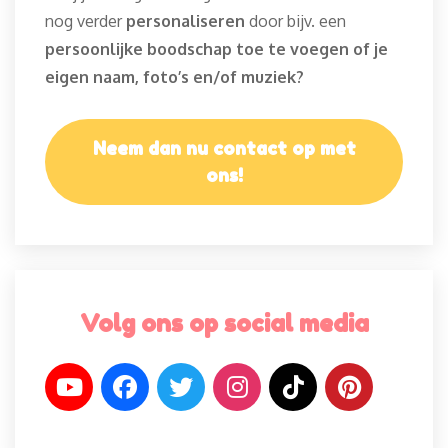
nog verder
personaliseren
door bijv. een
persoonlijke boodschap toe te voegen of je
eigen naam, foto’s en/of muziek?
Neem dan nu contact op met
ons!
Volg ons op social media