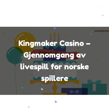
Kingmaker Casino –
Gjennomgang av
livespill for norske
spillere