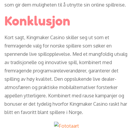
som gir dem muligheten til å utnytte sin online spillreise.
Konklusjon
Kort sagt, Kingmaker Casino skiller seg ut som et
fremragende valg for norske spillere som søker en
spennende live spillopplevelse. Med et mangfoldig utvalg
av tradisjonelle og innovative spill, kombinert med
fremragende programvareleverandører, garanterer det
spilling av høy kvalitet. Den oppslukende live dealer-
atmosfæren og praktiske mobilalternativer forsterker
appellen ytterligere. Kombinert med rause kampanjer og
bonuser er det tydelig hvorfor Kingmaker Casino raskt har
blitt en favoritt blant spillere i Norge.