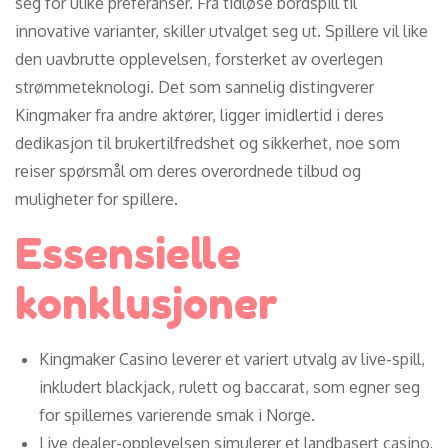
seg for ulike preferanser. Fra tidløse bordspill til
innovative varianter, skiller utvalget seg ut. Spillere vil like
den uavbrutte opplevelsen, forsterket av overlegen
strømmeteknologi. Det som sannelig distingverer
Kingmaker fra andre aktører, ligger imidlertid i deres
dedikasjon til brukertilfredshet og sikkerhet, noe som
reiser spørsmål om deres overordnede tilbud og
muligheter for spillere.
Essensielle
konklusjoner
Kingmaker Casino leverer et variert utvalg av live-spill,
inkludert blackjack, rulett og baccarat, som egner seg
for spillernes varierende smak i Norge.
Live dealer-opplevelsen simulerer et landbasert casino,