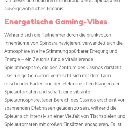
Mit dieser durchdachten Einrichtung bietet Spinbara ein
außergewöhnliches Erlebnis.
Energetische Gaming-Vibes
Während sich die Teilnehmer durch die prunkvollen
Innenräume von Spinbara navigieren, verwandelt sich die
Atmosphäre in eine Stimmung spürbarer Erregung und
Energie – ein Zeugnis für die vitalisierende
Spielatmosphäre, die den Zentrum des Casinos darstellt.
Das ruhige Gemurmel vermischt sich mit dem Lärm
mischender Karten und den elektronischen Klängen der
Spielautomaten und schafft eine vibrante
Spielatmosphäre. Jeder Bereich des Casinos erscheint von
spannenden Erlebnissen geladen zu sein, während die
Spieler sich intensiv an einer Vielfalt von Tischspielen und
Spielautomaten mit großen Einsätzen engagieren. Es ist