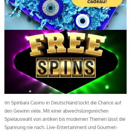
Im Spinbara Casino in Deutschland lockt die Chance auf
den Gewinn viele. Mit einer abwechslungsreichen
Spielauswahl von antiken bis modernen Themen lässt die
Spannung nie nach. Live-Entertainment und Gourmet-