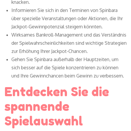
knacken.
Informieren Sie sich in den Terminen von Spinbara
über spezielle Veranstaltungen oder Aktionen, die Ihr
Jackpot-Gewinnpotenzial steigern könnten.
Wirksames Bankroll-Management und das Verständnis
der Spielwahrscheinlichkeiten sind wichtige Strategien
zur Erhöhung Ihrer Jackpot-Chancen.
Gehen Sie Spinbara außerhalb der Hauptzeiten, um
sich besser auf die Spiele konzentrieren zu können
und Ihre Gewinnchancen beim Gewinn zu verbessern.
Entdecken Sie die
spannende
Spielauswahl