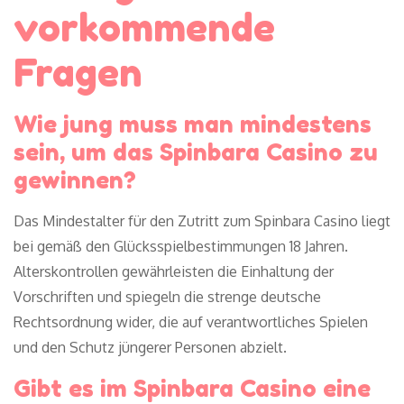
vorkommende
Fragen
Wie jung muss man mindestens
sein, um das Spinbara Casino zu
gewinnen?
Das Mindestalter für den Zutritt zum Spinbara Casino liegt
bei gemäß den Glücksspielbestimmungen 18 Jahren.
Alterskontrollen gewährleisten die Einhaltung der
Vorschriften und spiegeln die strenge deutsche
Rechtsordnung wider, die auf verantwortliches Spielen
und den Schutz jüngerer Personen abzielt.
Gibt es im Spinbara Casino eine