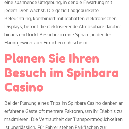
eine spannende Umgebung, in der die Erwartung mit
jedem Dreh wächst. Die gezielt abgedunkelte
Beleuchtung, kombiniert mit lebhaften elektronischen
Displays, betont die elektrisierende Atmosphäre darüber
hinaus und lockt Besucher in eine Sphäre, in der der
Hauptgewinn zum Erreichen nah scheint.
Planen Sie Ihren
Besuch im Spinbara
Casino
Bei der Planung eines Trips im Spinbara Casino denken an
erfahrene Gäste oft mehrere Faktoren, um ihr Erlebnis zu
maximieren. Die Vertrautheit der Transportmöglichkeiten
ist unerlässlich. Für Fahrer stehen Parkflächen zur