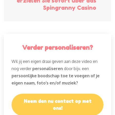
erzielen Sie sofort über das
Spingranny Casino
Verder personaliseren?
Wil jij een eigen draai geven aan deze video en
nog verder
personaliseren
door bijv. een
persoonlijke boodschap toe te voegen of je
eigen naam, foto’s en/of muziek?
Neem dan nu contact op met
ons!