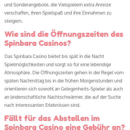
und Sonderangebote, die Vielspielern extra Anreize
verschaffen, ihren Spielspaß und ihre Einnahmen zu
steigern.
Wie sind die Öffnungszeiten des
Spinbara Casinos?
Das Spinbara Casino bietet bis spät in die Nacht
Spielmöglichkeiten und sorgt so für eine lebendige
Atmosphäre. Die Öffnungszeiten gehen in der Regel vom
späten Nachmittag bis in die frühen Morgenstunden und
orientieren sich sowohl an Gelegenheits-Spieler als auch
an leidenschaftliche Nachtschwärmer, die auf der Suche
nach interessanten Erlebnissen sind.
Fällt für das Abstellen im
Spinbara Casino eine Gebühr an?