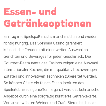
Essen- und
Getränkeoptionen
Ein Tag mit Spielspaß macht manchmal hin und wieder
richtig hungrig. Das Spinbara Casino garantiert
kulinarische Freuden mit einer weiten Auswahl an
Gerichten und Beverages für jeden Geschmack. Die
Gourmet-Restaurants des Casinos zeigen eine Auswahl
internationaler Küchen, die mit qualitativ hochwertigen
Zutaten und innovativen Techniken zubereitet werden.
So können Gäste ein feines Essen inmitten des
Spielerlebnisses genießen. Ergänzt wird das kulinarische
Angebot durch eine sorgfältig kuratierte Getränkekarte.
Von ausgewählten Weinen und Craft-Bieren bis hin zu