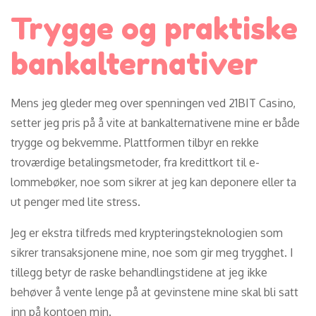
Trygge og praktiske
bankalternativer
Mens jeg gleder meg over spenningen ved 21BIT Casino,
setter jeg pris på å vite at bankalternativene mine er både
trygge og bekvemme. Plattformen tilbyr en rekke
troværdige betalingsmetoder, fra kredittkort til e-
lommebøker, noe som sikrer at jeg kan deponere eller ta
ut penger med lite stress.
Jeg er ekstra tilfreds med krypteringsteknologien som
sikrer transaksjonene mine, noe som gir meg trygghet. I
tillegg betyr de raske behandlingstidene at jeg ikke
behøver å vente lenge på at gevinstene mine skal bli satt
inn på kontoen min.