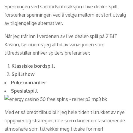
Spenningen ved sanntidsinteraksjon i live dealer-spill
forsterker spenningen ved å velge mellom et stort utvalg
av tilgjengelige alternativer.
Når jeg trår inn i verdenen av live dealer-spill på 21BIT
Kasino, fascineres jeg alltid av variasjonen som
tilfredsstiller enhver spillers preferanser:
Klassiske bordspill
Spillshow
Pokervarianter
Spesialspill
Med et så bredt tilbud blir jeg hele tiden tiltrukket av nye
oppgaver og strategier, noe som danner en fascinerende
atmosfære som tiltrekker meg tilbake for mer!