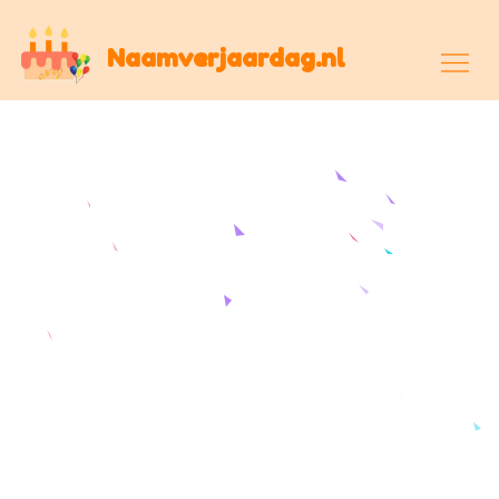
Skip
to
Naamverjaardag.nl
content