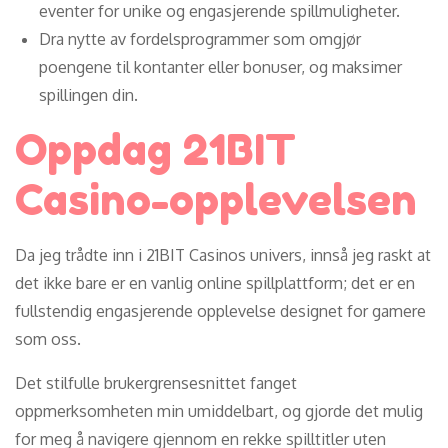
eventer for unike og engasjerende spillmuligheter.
Dra nytte av fordelsprogrammer som omgjør
poengene til kontanter eller bonuser, og maksimer
spillingen din.
Oppdag 21BIT
Casino-opplevelsen
Da jeg trådte inn i 21BIT Casinos univers, innså jeg raskt at
det ikke bare er en vanlig online spillplattform; det er en
fullstendig engasjerende opplevelse designet for gamere
som oss.
Det stilfulle brukergrensesnittet fanget
oppmerksomheten min umiddelbart, og gjorde det mulig
for meg å navigere gjennom en rekke spilltitler uten