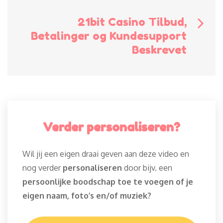
navigatie
21bit Casino Tilbud,
Betalinger og Kundesupport
Beskrevet
Verder personaliseren?
Wil jij een eigen draai geven aan deze video en
nog verder
personaliseren
door bijv. een
persoonlijke boodschap toe te voegen of je
eigen naam, foto’s en/of muziek?