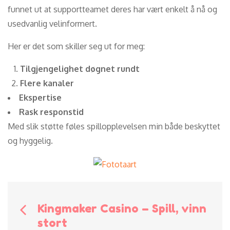
funnet ut at supportteamet deres har vært enkelt å nå og
usedvanlig velinformert.
Her er det som skiller seg ut for meg:
Tilgjengelighet døgnet rundt
Flere kanaler
Ekspertise
Rask responstid
Med slik støtte føles spillopplevelsen min både beskyttet
og hyggelig.
Bericht
Kingmaker Casino – Spill, vinn
stort