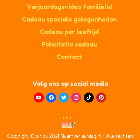
Verjaardagsvideo familielid
Cadeau speciale gelegenheden
Cadeau per leeftijd
Felicitatie cadeau
Contact
Volg ons op social media
Copyright © sinds 2021 Naamverjaardag.nl | Alle rechten