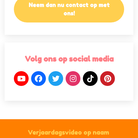
Neem dan nu contact op met
ons!
Volg ons op social media
Verjaardagsvideo op naam