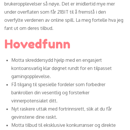
brukeropplevelser så nøye. Det er imidlertid mye mer
under overflaten som får 21BIT til å fremstå i den
overfylte verdenen av online spill. La meg fortelle hva jeg
fant ut om deres tilbud.
Hovedfunn
Motta skreddersydd hjelp med en engasjert
kontoansvarlig klar døgnet rundt for en tilpasset
gamingopplevelse.
Få tilgang til spesielle fordeler som forbedrer
bankrollen din vesentlig og forsterker
vinnerpotensialet ditt.
Nyt raskere uttak med fortrinnsrett, slik at du får
gevinstene dine raskt.
Motta tilbud til eksklusive konkurranser og direkte