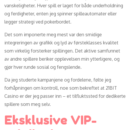
vanskeligheter. Hver spill er laget for både underholdning
og ferdigheter, enten jeg spinner spilleautomater eller
legger strategi ved pokerbordet.
Det som imponerte meg mest var den smidige
integreringen av grafikk og lyd av førsteklasses kvalitet
som virkelig forsterker spillingen. Det aktive samfunnet
av andre spillere beriker opplevelsen min ytterligere, og
gjør hver runde sosial og fengslende.
Da jeg studerte kampanjene og fordelene, følte jeg
forhåpningen om kontroll, noe som bekreftet at 21BIT
Casino er der jeg passer inn – et tilfluktssted for dedikerte
spillere som meg selv.
Eksklusive VIP-