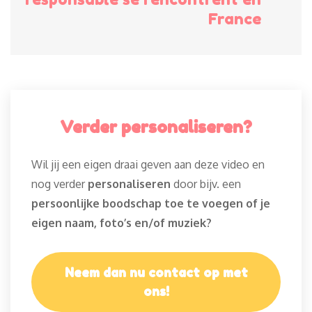
France
Verder personaliseren?
Wil jij een eigen draai geven aan deze video en
nog verder
personaliseren
door bijv. een
persoonlijke boodschap toe te voegen of je
eigen naam, foto’s en/of muziek?
Neem dan nu contact op met
ons!