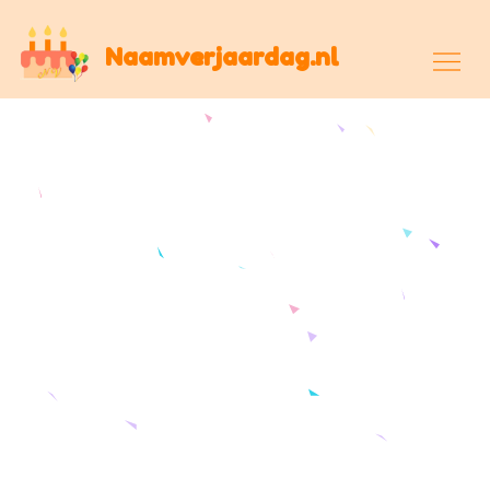
Skip
to
Naamverjaardag.nl
content