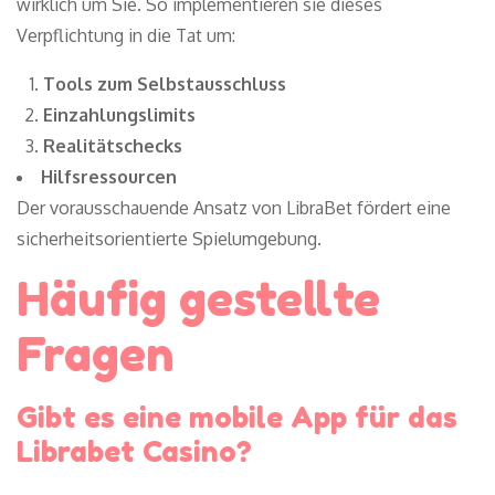
wirklich um Sie. So implementieren sie dieses
Verpflichtung in die Tat um:
Tools zum Selbstausschluss
Einzahlungslimits
Realitätschecks
Hilfsressourcen
Der vorausschauende Ansatz von LibraBet fördert eine
sicherheitsorientierte Spielumgebung.
Häufig gestellte
Fragen
Gibt es eine mobile App für das
Librabet Casino?