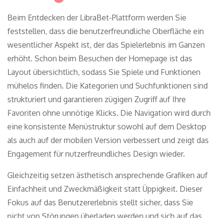
Beim Entdecken der LibraBet-Plattform werden Sie
feststellen, dass die benutzerfreundliche Oberfläche ein
wesentlicher Aspekt ist, der das Spielerlebnis im Ganzen
erhöht. Schon beim Besuchen der Homepage ist das
Layout übersichtlich, sodass Sie Spiele und Funktionen
mühelos finden. Die Kategorien und Suchfunktionen sind
strukturiert und garantieren zügigen Zugriff auf Ihre
Favoriten ohne unnötige Klicks. Die Navigation wird durch
eine konsistente Menüstruktur sowohl auf dem Desktop
als auch auf der mobilen Version verbessert und zeigt das
Engagement für nutzerfreundliches Design wieder.
Gleichzeitig setzen ästhetisch ansprechende Grafiken auf
Einfachheit und Zweckmäßigkeit statt Üppigkeit. Dieser
Fokus auf das Benutzererlebnis stellt sicher, dass Sie
nicht von Störungen überladen werden und sich auf das