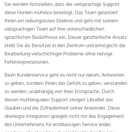
Sie werden feststellen, dass der vielsprachige Support
diese Hürden mühelos beseitigt. Das Team garantiert
Ihnen ein reibungsloses Erlebnis und geht mit seinem
vielsprachigen Team auf Ihre unterschiedlichen
sprachlichen Bedürfnisse ein. Dieser ganzheitliche Ansatz
stellt Sie als Benutzer in den Zentrum und ermöglicht die
Bearbeitung vielschichtiger Probleme ohne nervige
Fehlinterpretationen.
Beim Kundenservice geht es nicht nur darum, Antworten
zu geben, sondern Ihnen das Gefühl zu geben, verstanden
zu werden, unabhängig von Ihrer Erstsprache. Durch
diesen multilingualen Support steigert LibraBet das
Glauben und die Zufriedenheit seiner Anwender. Diese
überlegte Integration spiegelt nicht nur das Engagement
des Unternehmens für erstklassigen Service wider,