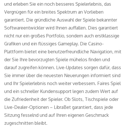
und erleben Sie ein noch besseres Spielerlebnis, das
Vergnügen für ein breites Spektrum an Vorlieben
garantiert. Die gründliche Auswahl der Spiele bekannter
Softwareentwickler wird Ihnen auffallen. Dies garantiert
nicht nur ein großes Portfolio, sondern auch erstklassige
Grafiken und ein flüssiges Gameplay. Die Casino-
Plattform bietet eine benutzerfreundliche Navigation, mit
der Sie Ihre bevorzugten Spiele mühelos finden und
darauf zugreifen können. Live-Updates sorgen dafür, dass
Sie immer über die neuesten Neuerungen informiert sind
und Ihr Spielerlebnis noch weiter verbessern. Faires Spiel
und ein schneller Kundensupport legen zudem Wert auf
die Zufriedenheit der Spieler. Ob Slots, Tischspiele oder
Live-Dealer-Optionen – LibraBet garantiert, dass jede
Sitzung fesselnd und auf Ihren eigenen Geschmack
zugeschnitten bleibt.