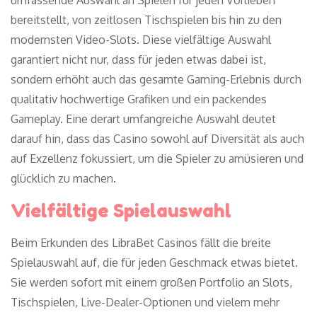
bereitstellt, von zeitlosen Tischspielen bis hin zu den
modernsten Video-Slots. Diese vielfältige Auswahl
garantiert nicht nur, dass für jeden etwas dabei ist,
sondern erhöht auch das gesamte Gaming-Erlebnis durch
qualitativ hochwertige Grafiken und ein packendes
Gameplay. Eine derart umfangreiche Auswahl deutet
darauf hin, dass das Casino sowohl auf Diversität als auch
auf Exzellenz fokussiert, um die Spieler zu amüsieren und
glücklich zu machen.
Vielfältige Spielauswahl
Beim Erkunden des LibraBet Casinos fällt die breite
Spielauswahl auf, die für jeden Geschmack etwas bietet.
Sie werden sofort mit einem großen Portfolio an Slots,
Tischspielen, Live-Dealer-Optionen und vielem mehr