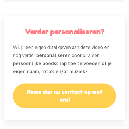
Verder personaliseren?
Wil jij een eigen draai geven aan deze video en
nog verder
personaliseren
door bijv. een
persoonlijke boodschap toe te voegen of je
eigen naam, foto’s en/of muziek?
Neem dan nu contact op met
ons!