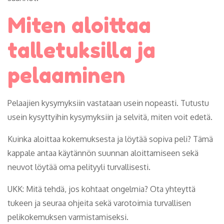
Miten aloittaa
talletuksilla ja
pelaaminen
Pelaajien kysymyksiin vastataan usein nopeasti. Tutustu
usein kysyttyihin kysymyksiin ja selvitä, miten voit edetä.
Kuinka aloittaa kokemuksesta ja löytää sopiva peli? Tämä
kappale antaa käytännön suunnan aloittamiseen sekä
neuvot löytää oma pelityyli turvallisesti.
UKK: Mitä tehdä, jos kohtaat ongelmia? Ota yhteyttä
tukeen ja seuraa ohjeita sekä varotoimia turvallisen
pelikokemuksen varmistamiseksi.