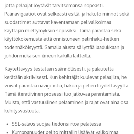
jotta pelaajat löytävät tarvitsemansa nopeasti.
Päänavigaatiot ovat selkeästi esillä, ja hakutoiminnot sekä
suodattimet auttavat kaventamaan pelivalikoimaa
käyttäjän mieltymyksiin sopivaksi. Tämä parantaa sekä
käyttökokemusta että onnistuneen pelinhaku-hetken
todennäköisyyttä. Samalla alusta säilyttää laadukkaan ja
johdonmukaisen ilmeen kaikilla laitteilla.
Käytettävyys testataan säännöllisesti, ja palautetta
kerätään aktiivisesti. Kun kehittäjät kuulevat pelaajilta, he
voivat parantaa navigointia, hakua ja pelien löydettävyyttä.
Tämä iteratiivinen prosessi tuo jatkuvaa parantamista.
Muista, että vastuullinen pelaaminen ja rajat ovat aina osa
kehitysvastuuta.
SSL-salaus suojaa tiedonsiirtoa pelatessa
Kumppanuudet pelitoimittajiin lisäävät valikoimaa