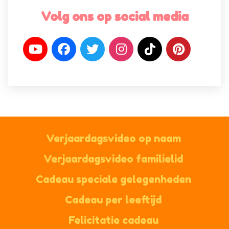
Volg ons op social media
Verjaardagsvideo op naam
Verjaardagsvideo familielid
Cadeau speciale gelegenheden
Cadeau per leeftijd
Felicitatie cadeau