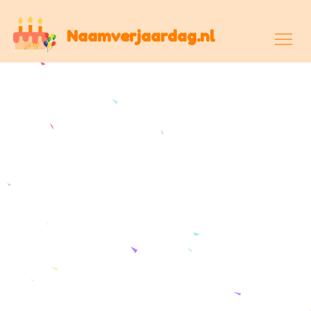
Skip
to
Naamverjaardag.nl
content