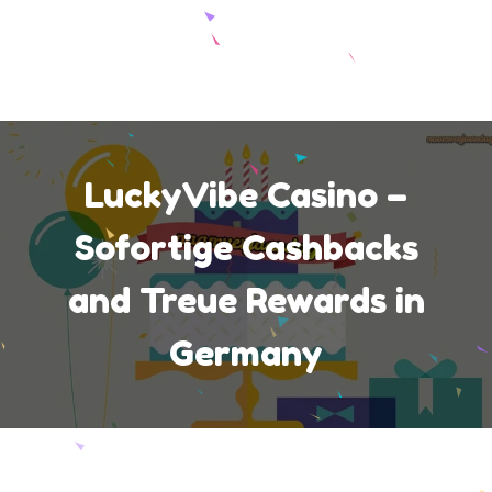
LuckyVibe Casino –
Sofortige Cashbacks
and Treue Rewards in
Germany