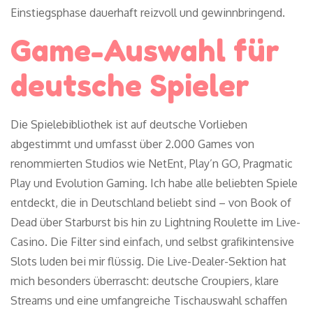
Einstiegsphase dauerhaft reizvoll und gewinnbringend.
Game-Auswahl für
deutsche Spieler
Die Spielebibliothek ist auf deutsche Vorlieben
abgestimmt und umfasst über 2.000 Games von
renommierten Studios wie NetEnt, Play’n GO, Pragmatic
Play und Evolution Gaming. Ich habe alle beliebten Spiele
entdeckt, die in Deutschland beliebt sind – von Book of
Dead über Starburst bis hin zu Lightning Roulette im Live-
Casino. Die Filter sind einfach, und selbst grafikintensive
Slots luden bei mir flüssig. Die Live-Dealer-Sektion hat
mich besonders überrascht: deutsche Croupiers, klare
Streams und eine umfangreiche Tischauswahl schaffen