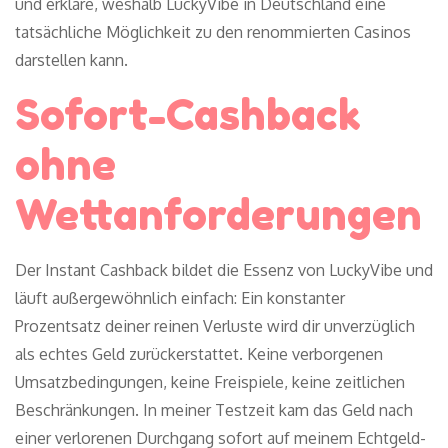
und erkläre, weshalb LuckyVibe in Deutschland eine
tatsächliche Möglichkeit zu den renommierten Casinos
darstellen kann.
Sofort-Cashback
ohne
Wettanforderungen
Der Instant Cashback bildet die Essenz von LuckyVibe und
läuft außergewöhnlich einfach: Ein konstanter
Prozentsatz deiner reinen Verluste wird dir unverzüglich
als echtes Geld zurückerstattet. Keine verborgenen
Umsatzbedingungen, keine Freispiele, keine zeitlichen
Beschränkungen. In meiner Testzeit kam das Geld nach
einer verlorenen Durchgang sofort auf meinem Echtgeld-