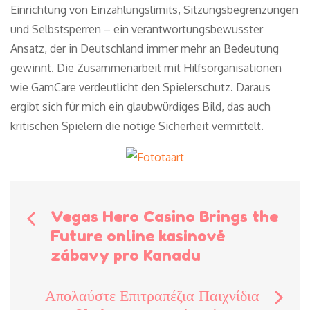
Einrichtung von Einzahlungslimits, Sitzungsbegrenzungen
und Selbstsperren – ein verantwortungsbewusster
Ansatz, der in Deutschland immer mehr an Bedeutung
gewinnt. Die Zusammenarbeit mit Hilfsorganisationen
wie GamCare verdeutlicht den Spielerschutz. Daraus
ergibt sich für mich ein glaubwürdiges Bild, das auch
kritischen Spielern die nötige Sicherheit vermittelt.
Bericht
Vegas Hero Casino Brings the
Future online kasinové
navigatie
zábavy pro Kanadu
Απολαύστε Επιτραπέζια Παιχνίδια