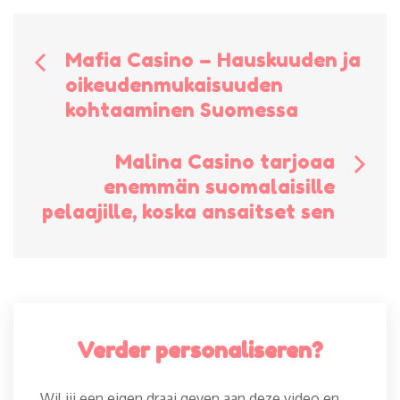
Bericht
Mafia Casino – Hauskuuden ja
oikeudenmukaisuuden
navigatie
kohtaaminen Suomessa
Malina Casino tarjoaa
enemmän suomalaisille
pelaajille, koska ansaitset sen
Verder personaliseren?
Wil jij een eigen draai geven aan deze video en