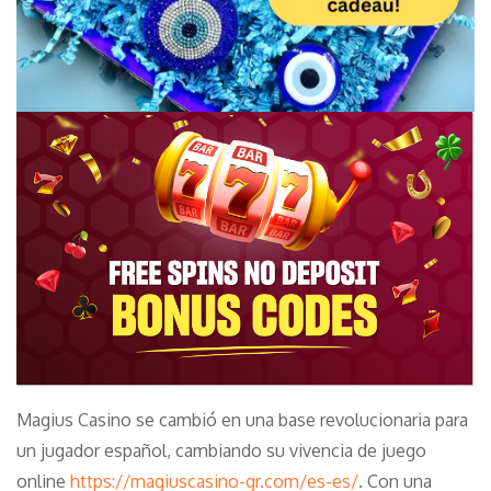
Magius Casino se cambió en una base revolucionaria para
un jugador español, cambiando su vivencia de juego
online
https://magiuscasino-gr.com/es-es/
. Con una