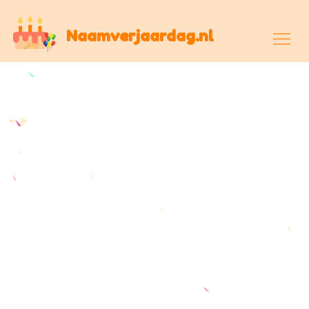
Skip
to
Naamverjaardag.nl
content