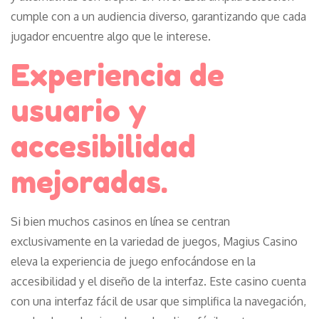
cumple con a un audiencia diverso, garantizando que cada
jugador encuentre algo que le interese.
Experiencia de
usuario y
accesibilidad
mejoradas.
Si bien muchos casinos en línea se centran
exclusivamente en la variedad de juegos, Magius Casino
eleva la experiencia de juego enfocándose en la
accesibilidad y el diseño de la interfaz. Este casino cuenta
con una interfaz fácil de usar que simplifica la navegación,