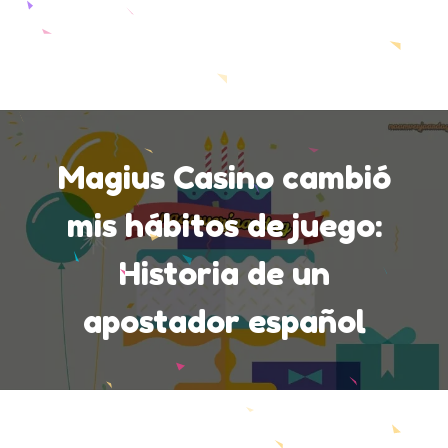
Magius Casino cambió
mis hábitos de juego:
Historia de un
apostador español