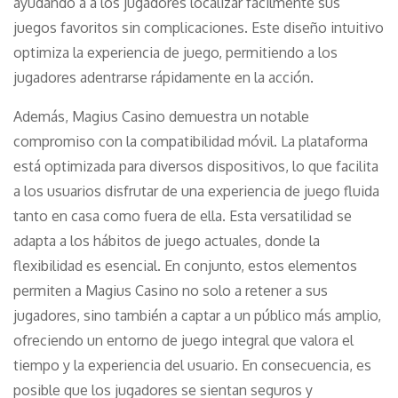
ayudando a a los jugadores localizar fácilmente sus
juegos favoritos sin complicaciones. Este diseño intuitivo
optimiza la experiencia de juego, permitiendo a los
jugadores adentrarse rápidamente en la acción.
Además, Magius Casino demuestra un notable
compromiso con la compatibilidad móvil. La plataforma
está optimizada para diversos dispositivos, lo que facilita
a los usuarios disfrutar de una experiencia de juego fluida
tanto en casa como fuera de ella. Esta versatilidad se
adapta a los hábitos de juego actuales, donde la
flexibilidad es esencial. En conjunto, estos elementos
permiten a Magius Casino no solo a retener a sus
jugadores, sino también a captar a un público más amplio,
ofreciendo un entorno de juego integral que valora el
tiempo y la experiencia del usuario. En consecuencia, es
posible que los jugadores se sientan seguros y