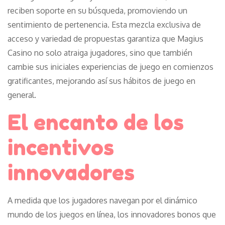
reciben soporte en su búsqueda, promoviendo un
sentimiento de pertenencia. Esta mezcla exclusiva de
acceso y variedad de propuestas garantiza que Magius
Casino no solo atraiga jugadores, sino que también
cambie sus iniciales experiencias de juego en comienzos
gratificantes, mejorando así sus hábitos de juego en
general.
El encanto de los
incentivos
innovadores
A medida que los jugadores navegan por el dinámico
mundo de los juegos en línea, los innovadores bonos que