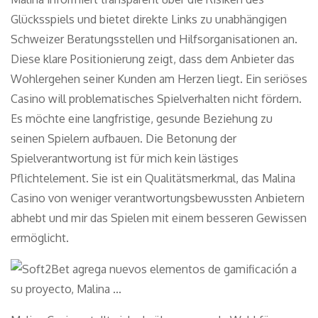
Glücksspiels und bietet direkte Links zu unabhängigen
Schweizer Beratungsstellen und Hilfsorganisationen an.
Diese klare Positionierung zeigt, dass dem Anbieter das
Wohlergehen seiner Kunden am Herzen liegt. Ein seriöses
Casino will problematisches Spielverhalten nicht fördern.
Es möchte eine langfristige, gesunde Beziehung zu
seinen Spielern aufbauen. Die Betonung der
Spielverantwortung ist für mich kein lästiges
Pflichtelement. Sie ist ein Qualitätsmerkmal, das Malina
Casino von weniger verantwortungsbewussten Anbietern
abhebt und mir das Spielen mit einem besseren Gewissen
ermöglicht.