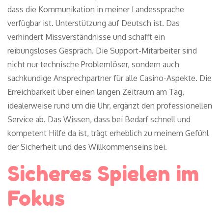
dass die Kommunikation in meiner Landessprache
verfügbar ist. Unterstützung auf Deutsch ist. Das
verhindert Missverständnisse und schafft ein
reibungsloses Gespräch. Die Support-Mitarbeiter sind
nicht nur technische Problemlöser, sondern auch
sachkundige Ansprechpartner für alle Casino-Aspekte. Die
Erreichbarkeit über einen langen Zeitraum am Tag,
idealerweise rund um die Uhr, ergänzt den professionellen
Service ab. Das Wissen, dass bei Bedarf schnell und
kompetent Hilfe da ist, trägt erheblich zu meinem Gefühl
der Sicherheit und des Willkommenseins bei.
Sicheres Spielen im
Fokus