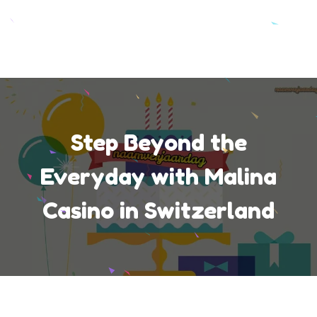
Step Beyond the
Everyday with Malina
Casino in Switzerland