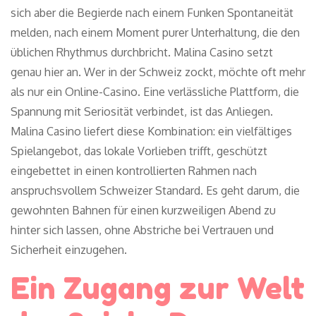
sich aber die Begierde nach einem Funken Spontaneität
melden, nach einem Moment purer Unterhaltung, die den
üblichen Rhythmus durchbricht. Malina Casino setzt
genau hier an. Wer in der Schweiz zockt, möchte oft mehr
als nur ein Online-Casino. Eine verlässliche Plattform, die
Spannung mit Seriosität verbindet, ist das Anliegen.
Malina Casino liefert diese Kombination: ein vielfältiges
Spielangebot, das lokale Vorlieben trifft, geschützt
eingebettet in einen kontrollierten Rahmen nach
anspruchsvollem Schweizer Standard. Es geht darum, die
gewohnten Bahnen für einen kurzweiligen Abend zu
hinter sich lassen, ohne Abstriche bei Vertrauen und
Sicherheit einzugehen.
Ein Zugang zur Welt