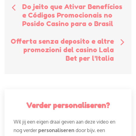
Bericht
Do jeito que Ativar Benefícios
e Códigos Promocionais no
navigatie
Posido Casino para o Brasil
Offerta senza deposito e altre
promozioni del casino Lala
Bet per l’Italia
Verder personaliseren?
Wil jij een eigen draai geven aan deze video en
nog verder
personaliseren
door bijv. een