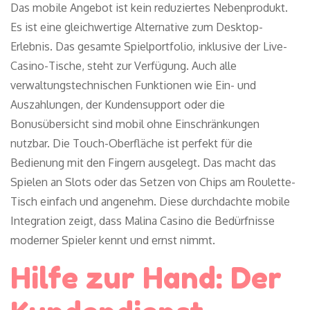
Das mobile Angebot ist kein reduziertes Nebenprodukt.
Es ist eine gleichwertige Alternative zum Desktop-
Erlebnis. Das gesamte Spielportfolio, inklusive der Live-
Casino-Tische, steht zur Verfügung. Auch alle
verwaltungstechnischen Funktionen wie Ein- und
Auszahlungen, der Kundensupport oder die
Bonusübersicht sind mobil ohne Einschränkungen
nutzbar. Die Touch-Oberfläche ist perfekt für die
Bedienung mit den Fingern ausgelegt. Das macht das
Spielen an Slots oder das Setzen von Chips am Roulette-
Tisch einfach und angenehm. Diese durchdachte mobile
Integration zeigt, dass Malina Casino die Bedürfnisse
moderner Spieler kennt und ernst nimmt.
Hilfe zur Hand: Der