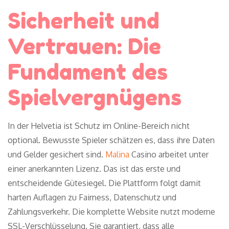
Sicherheit und
Vertrauen: Die
Fundament des
Spielvergnügens
In der Helvetia ist Schutz im Online-Bereich nicht
optional. Bewusste Spieler schätzen es, dass ihre Daten
und Gelder gesichert sind.
Malina
Casino arbeitet unter
einer anerkannten Lizenz. Das ist das erste und
entscheidende Gütesiegel. Die Plattform folgt damit
harten Auflagen zu Fairness, Datenschutz und
Zahlungsverkehr. Die komplette Website nutzt moderne
SSL-Verschlüsselung. Sie garantiert, dass alle