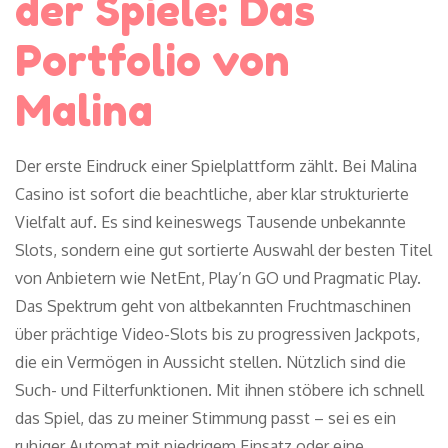
der Spiele: Das
Portfolio von
Malina
Der erste Eindruck einer Spielplattform zählt. Bei Malina
Casino ist sofort die beachtliche, aber klar strukturierte
Vielfalt auf. Es sind keineswegs Tausende unbekannte
Slots, sondern eine gut sortierte Auswahl der besten Titel
von Anbietern wie NetEnt, Play’n GO und Pragmatic Play.
Das Spektrum geht von altbekannten Fruchtmaschinen
über prächtige Video-Slots bis zu progressiven Jackpots,
die ein Vermögen in Aussicht stellen. Nützlich sind die
Such- und Filterfunktionen. Mit ihnen stöbere ich schnell
das Spiel, das zu meiner Stimmung passt – sei es ein
ruhiger Automat mit niedrigem Einsatz oder eine