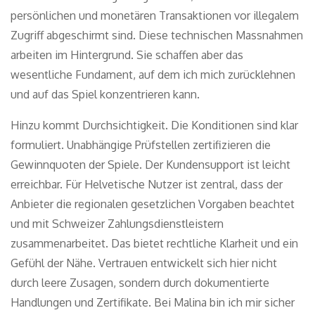
persönlichen und monetären Transaktionen vor illegalem
Zugriff abgeschirmt sind. Diese technischen Massnahmen
arbeiten im Hintergrund. Sie schaffen aber das
wesentliche Fundament, auf dem ich mich zurücklehnen
und auf das Spiel konzentrieren kann.
Hinzu kommt Durchsichtigkeit. Die Konditionen sind klar
formuliert. Unabhängige Prüfstellen zertifizieren die
Gewinnquoten der Spiele. Der Kundensupport ist leicht
erreichbar. Für Helvetische Nutzer ist zentral, dass der
Anbieter die regionalen gesetzlichen Vorgaben beachtet
und mit Schweizer Zahlungsdienstleistern
zusammenarbeitet. Das bietet rechtliche Klarheit und ein
Gefühl der Nähe. Vertrauen entwickelt sich hier nicht
durch leere Zusagen, sondern durch dokumentierte
Handlungen und Zertifikate. Bei Malina bin ich mir sicher