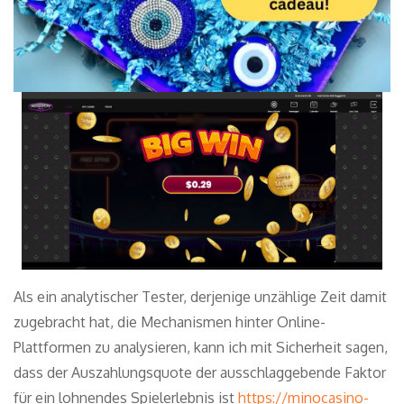
Als ein analytischer Tester, derjenige unzählige Zeit damit
zugebracht hat, die Mechanismen hinter Online-
Plattformen zu analysieren, kann ich mit Sicherheit sagen,
dass der Auszahlungsquote der ausschlaggebende Faktor
für ein lohnendes Spielerlebnis ist
https://minocasino-