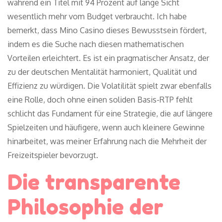
während ein Titel mit 94 Prozent auf lange Sicht
wesentlich mehr vom Budget verbraucht. Ich habe
bemerkt, dass Mino Casino dieses Bewusstsein fördert,
indem es die Suche nach diesen mathematischen
Vorteilen erleichtert. Es ist ein pragmatischer Ansatz, der
zu der deutschen Mentalität harmoniert, Qualität und
Effizienz zu würdigen. Die Volatilität spielt zwar ebenfalls
eine Rolle, doch ohne einen soliden Basis-RTP fehlt
schlicht das Fundament für eine Strategie, die auf längere
Spielzeiten und häufigere, wenn auch kleinere Gewinne
hinarbeitet, was meiner Erfahrung nach die Mehrheit der
Freizeitspieler bevorzugt.
Die transparente
Philosophie der