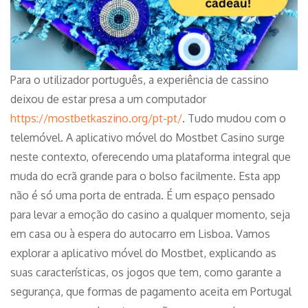
Para o utilizador português, a experiência de cassino
deixou de estar presa a um computador
https://mostbetkaszino.org/pt-pt/
. Tudo mudou com o
telemóvel. A aplicativo móvel do Mostbet Casino surge
neste contexto, oferecendo uma plataforma integral que
muda do ecrã grande para o bolso facilmente. Esta app
não é só uma porta de entrada. É um espaço pensado
para levar a emoção do casino a qualquer momento, seja
em casa ou à espera do autocarro em Lisboa. Vamos
explorar a aplicativo móvel do Mostbet, explicando as
suas características, os jogos que tem, como garante a
segurança, que formas de pagamento aceita em Portugal