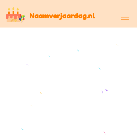
Skip
to
Naamverjaardag.nl
content