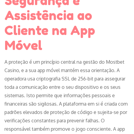
Segurança e
Assistência ao
Cliente na App
Móvel
A proteção é um princípio central na gestão do Mostbet
Casino, e a sua app móvel mantém essa orientação. A
operadora usa criptografia SSL de 256-bit para assegurar
toda a comunicação entre o seu dispositivo e os seus
sistemas. Isto permite que informações pessoais e
financeiras são sigilosas. A plataforma em si é criada com
padrões elevados de proteção de código e sujeita-se por
verificações constantes para prevenir falhas. O
responsável também promove o jogo consciente. A app