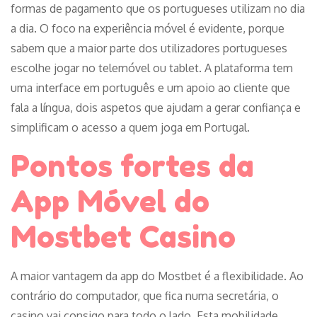
formas de pagamento que os portugueses utilizam no dia
a dia. O foco na experiência móvel é evidente, porque
sabem que a maior parte dos utilizadores portugueses
escolhe jogar no telemóvel ou tablet. A plataforma tem
uma interface em português e um apoio ao cliente que
fala a língua, dois aspetos que ajudam a gerar confiança e
simplificam o acesso a quem joga em Portugal.
Pontos fortes da
App Móvel do
Mostbet Casino
A maior vantagem da app do Mostbet é a flexibilidade. Ao
contrário do computador, que fica numa secretária, o
casino vai consigo para todo o lado. Esta mobilidade