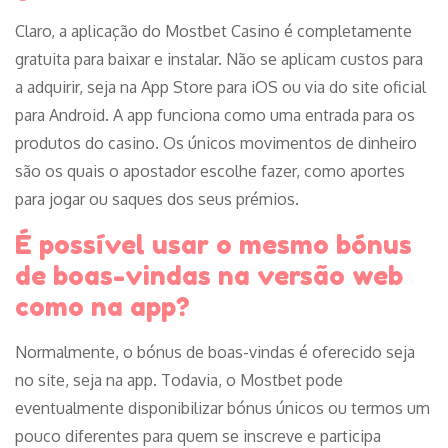
Claro, a aplicação do Mostbet Casino é completamente
gratuita para baixar e instalar. Não se aplicam custos para
a adquirir, seja na App Store para iOS ou via do site oficial
para Android. A app funciona como uma entrada para os
produtos do casino. Os únicos movimentos de dinheiro
são os quais o apostador escolhe fazer, como aportes
para jogar ou saques dos seus prémios.
É possível usar o mesmo bónus
de boas-vindas na versão web
como na app?
Normalmente, o bónus de boas-vindas é oferecido seja
no site, seja na app. Todavia, o Mostbet pode
eventualmente disponibilizar bónus únicos ou termos um
pouco diferentes para quem se inscreve e participa