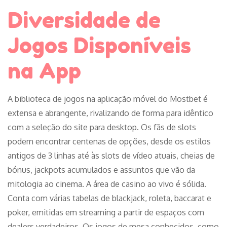
Diversidade de
Jogos Disponíveis
na App
A biblioteca de jogos na aplicação móvel do Mostbet é
extensa e abrangente, rivalizando de forma para idêntico
com a seleção do site para desktop. Os fãs de slots
podem encontrar centenas de opções, desde os estilos
antigos de 3 linhas até às slots de vídeo atuais, cheias de
bónus, jackpots acumulados e assuntos que vão da
mitologia ao cinema. A área de casino ao vivo é sólida.
Conta com várias tabelas de blackjack, roleta, baccarat e
poker, emitidas em streaming a partir de espaços com
dealers verdadeiros. Os jogos de mesa conhecidos, como