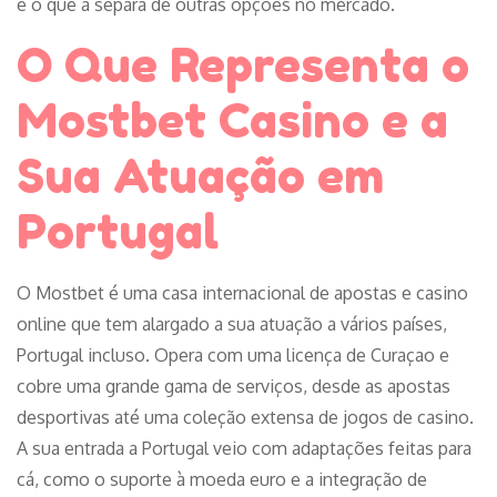
e o que a separa de outras opções no mercado.
O Que Representa o
Mostbet Casino e a
Sua Atuação em
Portugal
O Mostbet é uma casa internacional de apostas e casino
online que tem alargado a sua atuação a vários países,
Portugal incluso. Opera com uma licença de Curaçao e
cobre uma grande gama de serviços, desde as apostas
desportivas até uma coleção extensa de jogos de casino.
A sua entrada a Portugal veio com adaptações feitas para
cá, como o suporte à moeda euro e a integração de