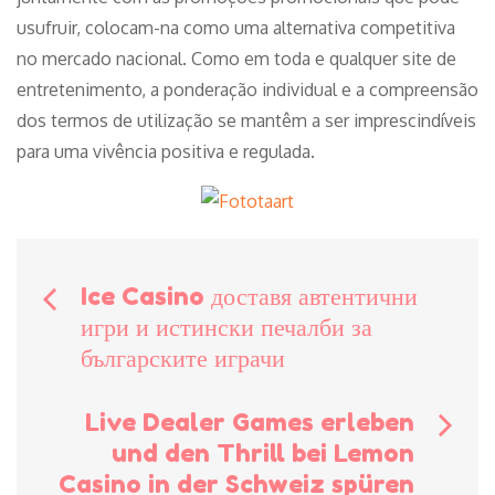
usufruir, colocam-na como uma alternativa competitiva
no mercado nacional. Como em toda e qualquer site de
entretenimento, a ponderação individual e a compreensão
dos termos de utilização se mantêm a ser imprescindíveis
para uma vivência positiva e regulada.
Bericht
Ice Casino доставя автентични
игри и истински печалби за
navigatie
българските играчи
Live Dealer Games erleben
und den Thrill bei Lemon
Casino in der Schweiz spüren