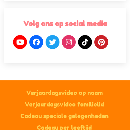
Volg ons op social media
Verjaardagsvideo op naam
Verjaardagsvideo familielid
Cadeau speciale gelegenheden
Cadeau per leeftijd