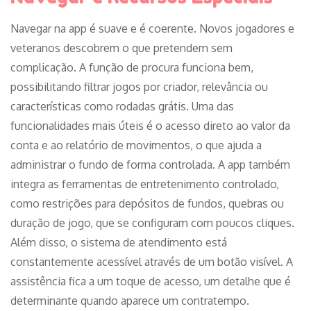
Navegar na app é suave e é coerente. Novos jogadores e
veteranos descobrem o que pretendem sem
complicação. A função de procura funciona bem,
possibilitando filtrar jogos por criador, relevância ou
características como rodadas grátis. Uma das
funcionalidades mais úteis é o acesso direto ao valor da
conta e ao relatório de movimentos, o que ajuda a
administrar o fundo de forma controlada. A app também
integra as ferramentas de entretenimento controlado,
como restrições para depósitos de fundos, quebras ou
duração de jogo, que se configuram com poucos cliques.
Além disso, o sistema de atendimento está
constantemente acessível através de um botão visível. A
assistência fica a um toque de acesso, um detalhe que é
determinante quando aparece um contratempo.