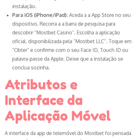
instalação.
Para iOS (iPhone/iPad):
Aceda a a App Store no seu
dispositivo. Recorra a a barra de pesquisa para
descobrir “Mostbet Casino”. Escolha a aplicação
oficial, disponibilizada pela “Mostbet LLC”. Toque em
“Obter” e confirme com o seu Face ID, Touch ID ou
palavra-passe da Apple. Deixe que a instalação se
conclua sozinha.
Atributos e
Interface da
Aplicação Móvel
A interface da app de telemóvel do Mostbet foi pensada