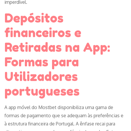
imperdível.
Depósitos
financeiros e
Retiradas na App:
Formas para
Utilizadores
portugueses
A app móvel do Mostbet disponibiliza uma gama de
formas de pagamento que se adequam às preferências e
à estrutura financeira de Portugal. A ênfase recai para