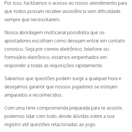
Por isso, facilitamos o acesso ao nosso atendimento para
que todos possam receber assistência sem dificuldade
sempre que necessitarem.
Nossa abordagem multicanal possibilita que os
apostadores escolham como desejam entrar em contato
conosco. Seja por correio eletrônico, telefone ou
formulário eletrônico, estamos empenhados em
responder a todas as requisições rapidamente.
Sabemos que questões podem surgir a qualquer hora e
desejamos garantir que nossos jogadores se estejam
amparados e reconhecidos.
Com uma time comprometida preparada para te assistir,
podemos lidar com tudo, desde dúvidas sobre a sua
registro até questões relacionadas ao jogo.