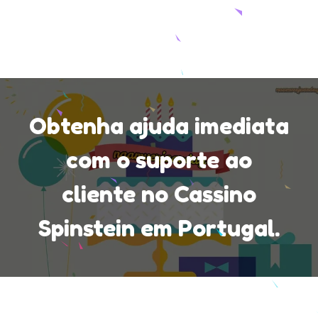
Obtenha ajuda imediata
com o suporte ao
cliente no Cassino
Spinstein em Portugal.