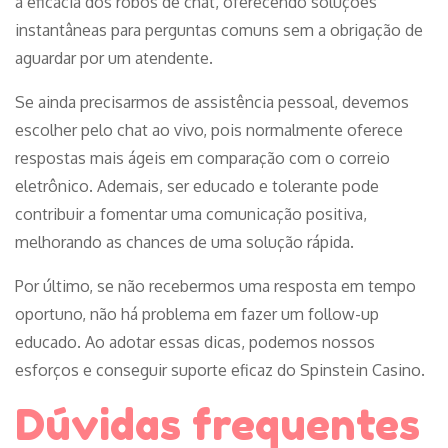
a eficácia dos robôs de chat, oferecendo soluções
instantâneas para perguntas comuns sem a obrigação de
aguardar por um atendente.
Se ainda precisarmos de assistência pessoal, devemos
escolher pelo chat ao vivo, pois normalmente oferece
respostas mais ágeis em comparação com o correio
eletrônico. Ademais, ser educado e tolerante pode
contribuir a fomentar uma comunicação positiva,
melhorando as chances de uma solução rápida.
Por último, se não recebermos uma resposta em tempo
oportuno, não há problema em fazer um follow-up
educado. Ao adotar essas dicas, podemos nossos
esforços e conseguir suporte eficaz do Spinstein Casino.
Dúvidas frequentes