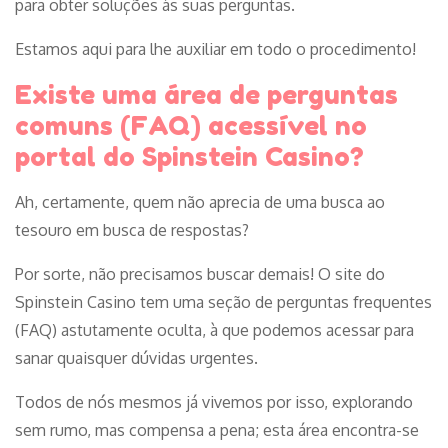
para obter soluções às suas perguntas.
Estamos aqui para lhe auxiliar em todo o procedimento!
Existe uma área de perguntas
comuns (FAQ) acessível no
portal do Spinstein Casino?
Ah, certamente, quem não aprecia de uma busca ao
tesouro em busca de respostas?
Por sorte, não precisamos buscar demais! O site do
Spinstein Casino tem uma seção de perguntas frequentes
(FAQ) astutamente oculta, à que podemos acessar para
sanar quaisquer dúvidas urgentes.
Todos de nós mesmos já vivemos por isso, explorando
sem rumo, mas compensa a pena; esta área encontra-se