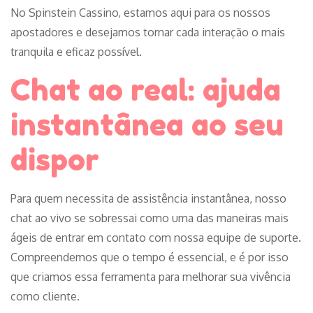
No Spinstein Cassino, estamos aqui para os nossos
apostadores e desejamos tornar cada interação o mais
tranquila e eficaz possível.
Chat ao real: ajuda
instantânea ao seu
dispor
Para quem necessita de assistência instantânea, nosso
chat ao vivo se sobressai como uma das maneiras mais
ágeis de entrar em contato com nossa equipe de suporte.
Compreendemos que o tempo é essencial, e é por isso
que criamos essa ferramenta para melhorar sua vivência
como cliente.