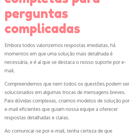
perguntas
complicadas
Embora todos valorizemos respostas imediatas, há
momentos em que uma solução mais detalhada é
necessária, e é aí que se destaca o nosso suporte por e-
mail.
Compreendemos que nem todos os questões podem ser
solucionados em algumas trocas de mensagens breves.
Para dúvidas complexas, criamos modelos de solução por
e-mail eficientes que guiam nossa equipe a oferecer
respostas detalhadas e claras.
Ao comunicar-se por e-mail, tenha certeza de que