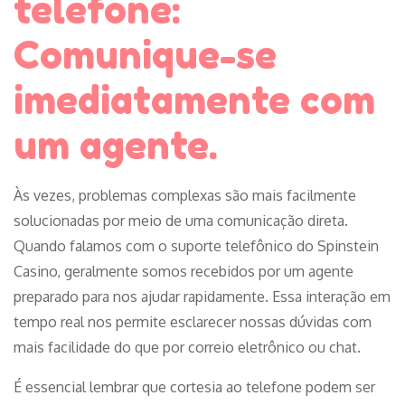
telefone:
Comunique-se
imediatamente com
um agente.
Às vezes, problemas complexas são mais facilmente
solucionadas por meio de uma comunicação direta.
Quando falamos com o suporte telefônico do Spinstein
Casino, geralmente somos recebidos por um agente
preparado para nos ajudar rapidamente. Essa interação em
tempo real nos permite esclarecer nossas dúvidas com
mais facilidade do que por correio eletrônico ou chat.
É essencial lembrar que cortesia ao telefone podem ser