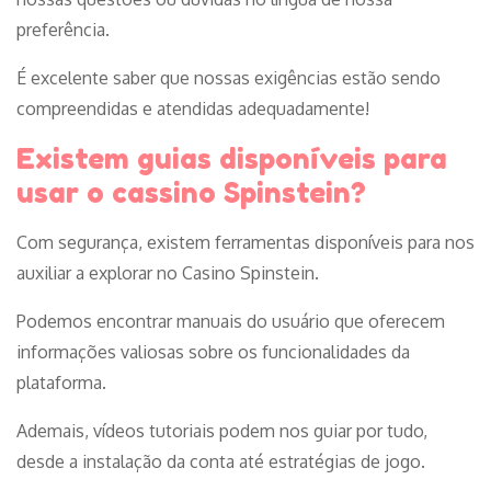
preferência.
É excelente saber que nossas exigências estão sendo
compreendidas e atendidas adequadamente!
Existem guias disponíveis para
usar o cassino Spinstein?
Com segurança, existem ferramentas disponíveis para nos
auxiliar a explorar no Casino Spinstein.
Podemos encontrar manuais do usuário que oferecem
informações valiosas sobre os funcionalidades da
plataforma.
Ademais, vídeos tutoriais podem nos guiar por tudo,
desde a instalação da conta até estratégias de jogo.