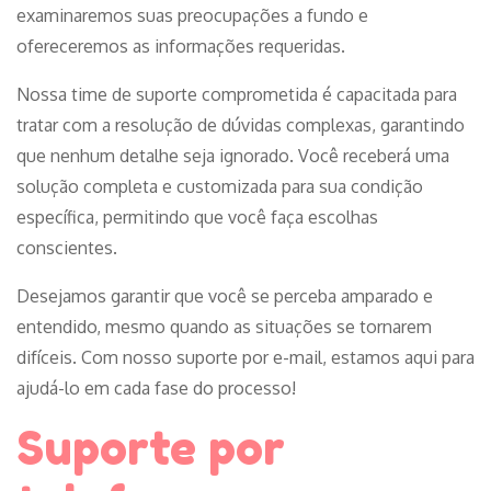
examinaremos suas preocupações a fundo e
ofereceremos as informações requeridas.
Nossa time de suporte comprometida é capacitada para
tratar com a resolução de dúvidas complexas, garantindo
que nenhum detalhe seja ignorado. Você receberá uma
solução completa e customizada para sua condição
específica, permitindo que você faça escolhas
conscientes.
Desejamos garantir que você se perceba amparado e
entendido, mesmo quando as situações se tornarem
difíceis. Com nosso suporte por e-mail, estamos aqui para
ajudá-lo em cada fase do processo!
Suporte por