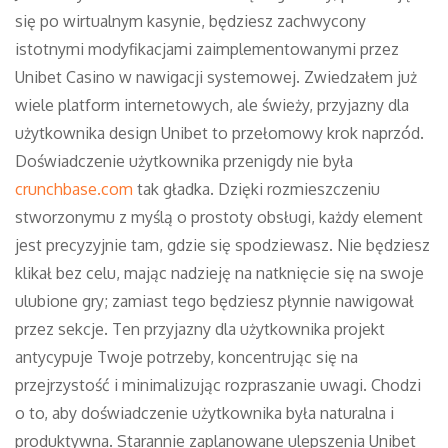
się po wirtualnym kasynie, będziesz zachwycony
istotnymi modyfikacjami zaimplementowanymi przez
Unibet Casino w nawigacji systemowej. Zwiedzałem już
wiele platform internetowych, ale świeży, przyjazny dla
użytkownika design Unibet to przełomowy krok naprzód.
Doświadczenie użytkownika przenigdy nie była
crunchbase.com
tak gładka. Dzięki rozmieszczeniu
stworzonymu z myślą o prostoty obsługi, każdy element
jest precyzyjnie tam, gdzie się spodziewasz. Nie będziesz
klikał bez celu, mając nadzieję na natknięcie się na swoje
ulubione gry; zamiast tego będziesz płynnie nawigował
przez sekcje. Ten przyjazny dla użytkownika projekt
antycypuje Twoje potrzeby, koncentrując się na
przejrzystość i minimalizując rozpraszanie uwagi. Chodzi
o to, aby doświadczenie użytkownika była naturalna i
produktywna. Starannie zaplanowane ulepszenia Unibet