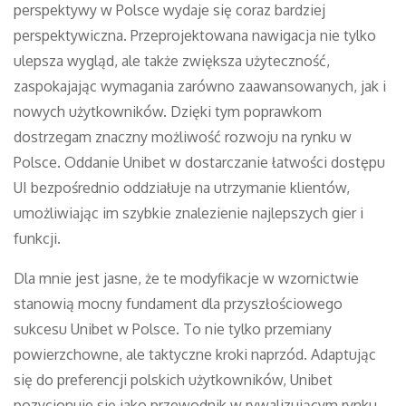
perspektywy w Polsce wydaje się coraz bardziej
perspektywiczna. Przeprojektowana nawigacja nie tylko
ulepsza wygląd, ale także zwiększa użyteczność,
zaspokajając wymagania zarówno zaawansowanych, jak i
nowych użytkowników. Dzięki tym poprawkom
dostrzegam znaczny możliwość rozwoju na rynku w
Polsce. Oddanie Unibet w dostarczanie łatwości dostępu
UI bezpośrednio oddziałuje na utrzymanie klientów,
umożliwiając im szybkie znalezienie najlepszych gier i
funkcji.
Dla mnie jest jasne, że te modyfikacje w wzornictwie
stanowią mocny fundament dla przyszłościowego
sukcesu Unibet w Polsce. To nie tylko przemiany
powierzchowne, ale taktyczne kroki naprzód. Adaptując
się do preferencji polskich użytkowników, Unibet
pozycjonuje się jako przewodnik w rywalizującym rynku,