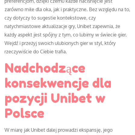
preferencjom, dzięki czemu każde naciśnięcie jest
zarówno miłe dla oka, jak i praktyczne. Bez względu na to,
czy dotyczy to sugestie kontekstowe, czy
natychmiastowe aktualizacje gry, Unibet zapewnia, że
każdy aspekt jest spójny z tym, co lubimy w świecie gier.
Wejdź i przeżyj swoich ulubionych gier w styl, który
rzeczywiście do Ciebie trafia.
Nadchodzące
konsekwencje dla
pozycji Unibet w
Polsce
W miarę jak Unibet dalej prowadzi ekspansję, jego