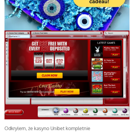
Odkryłem, że kasyno Unibet kompletnie