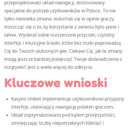
przeprojektowało układ nawigacji, dostosowany
specjalnie do potrzeb użytkowników w Polsce. To nie
tylko niewielka zmiana; wsłuchali się w opinie graczy,
troszcząc się o to, by korzystanie z serwisu było jasne i
łatwe. Wyobraź sobie rozszerzone przyciski, czytelny
interfejs i intuicyjne ścieżki, które bez trudu poprowadzą
Cię do Twoich ulubionych gier. Ciekawi Cię, jak te zmiany
mogą jeszcze bardziej polepszyć Twoje doświadczenia z
rozgrywki? Jest o wiele więcej do odkrycia.
Kluczowe wnioski
Kasyno Unibet implementuje użytkownikowi przyjazny
interfejs, ułatwiający nawigację polskim graczom.
Układ zoptymalizowano pod kątem przejrzystości,
zmniejszając liczbę niepotrzebnych kliknięć i