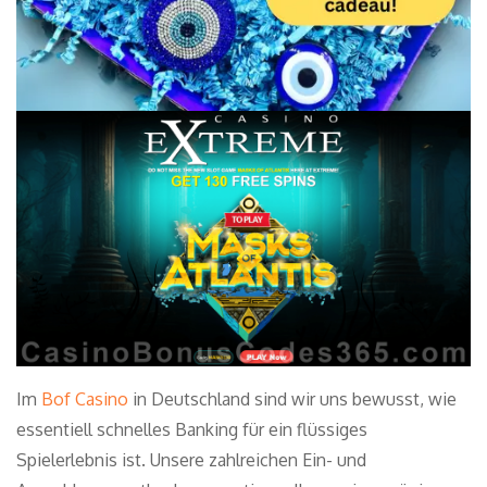
Im
Bof Casino
in Deutschland sind wir uns bewusst, wie
essentiell schnelles Banking für ein flüssiges
Spielerlebnis ist. Unsere zahlreichen Ein- und