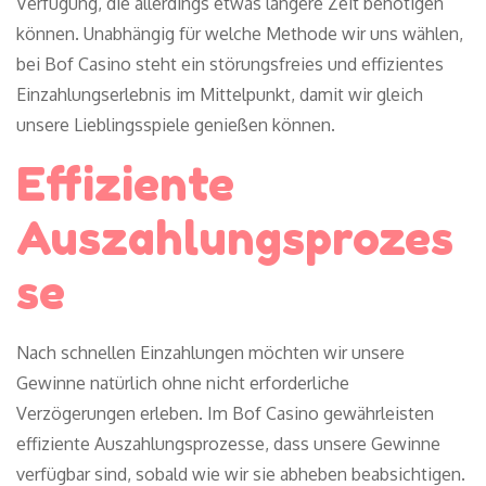
Verfügung, die allerdings etwas längere Zeit benötigen
können. Unabhängig für welche Methode wir uns wählen,
bei Bof Casino steht ein störungsfreies und effizientes
Einzahlungserlebnis im Mittelpunkt, damit wir gleich
unsere Lieblingsspiele genießen können.
Effiziente
Auszahlungsprozes
se
Nach schnellen Einzahlungen möchten wir unsere
Gewinne natürlich ohne nicht erforderliche
Verzögerungen erleben. Im Bof Casino gewährleisten
effiziente Auszahlungsprozesse, dass unsere Gewinne
verfügbar sind, sobald wie wir sie abheben beabsichtigen.