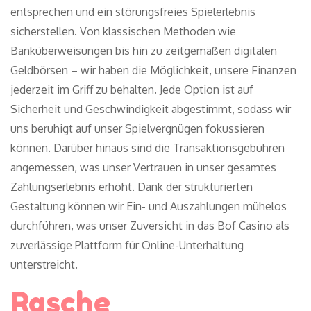
entsprechen und ein störungsfreies Spielerlebnis
sicherstellen. Von klassischen Methoden wie
Banküberweisungen bis hin zu zeitgemäßen digitalen
Geldbörsen – wir haben die Möglichkeit, unsere Finanzen
jederzeit im Griff zu behalten. Jede Option ist auf
Sicherheit und Geschwindigkeit abgestimmt, sodass wir
uns beruhigt auf unser Spielvergnügen fokussieren
können. Darüber hinaus sind die Transaktionsgebühren
angemessen, was unser Vertrauen in unser gesamtes
Zahlungserlebnis erhöht. Dank der strukturierten
Gestaltung können wir Ein- und Auszahlungen mühelos
durchführen, was unser Zuversicht in das Bof Casino als
zuverlässige Plattform für Online-Unterhaltung
unterstreicht.
Rasche